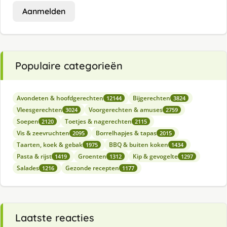
Aanmelden
Populaire categorieën
Avondeten & hoofdgerechten
Bijgerechten
12144
3824
Vleesgerechten
Voorgerechten & amuses
3024
2759
Soepen
Toetjes & nagerechten
2120
2115
Vis & zeevruchten
Borrelhapjes & tapas
2095
2015
Taarten, koek & gebak
BBQ & buiten koken
1975
1434
Pasta & rijst
Groenten
Kip & gevogelte
1419
1312
1297
Salades
Gezonde recepten
1216
1177
Laatste reacties