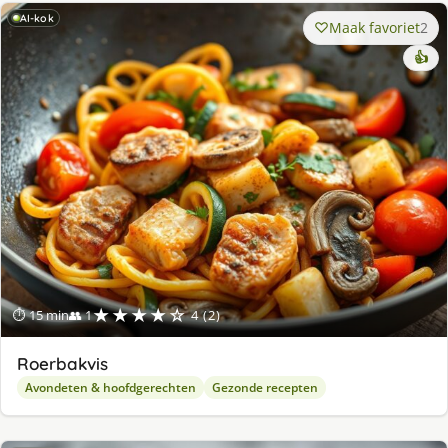
AI-kok
Maak favoriet
2
👍
★★★★☆
⏱ 15 min
👥 1
4 (2)
Roerbakvis
Avondeten & hoofdgerechten
Gezonde recepten