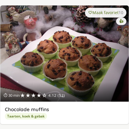
Maak favoriet
10
👍
★★★★☆
⏱ 30 min
4.12 (52)
Chocolade muffins
Taarten, koek & gebak