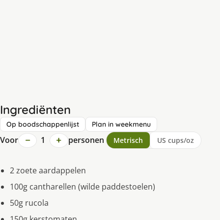
Ingrediënten
Op boodschappenlijst
Plan in weekmenu
−
+
Voor
1
personen
Metrisch
US cups/oz
2 zoete aardappelen
100g cantharellen (wilde paddestoelen)
50g rucola
150g kerstomaten