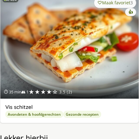
Maak favoriet
3
👍
★★★★☆
⏱ 35 min
👥 1
3.5 (2)
Vis schitzel
Avondeten & hoofdgerechten
Gezonde recepten
Lekker hierbij