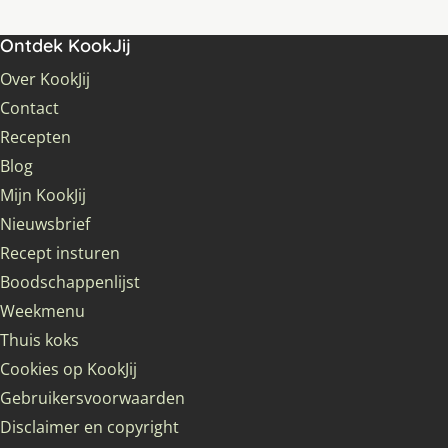
Ontdek KookJij
Over KookJij
Contact
Recepten
Blog
Mijn KookJij
Nieuwsbrief
Recept insturen
Boodschappenlijst
Weekmenu
Thuis koks
Cookies op KookJij
Gebruikersvoorwaarden
Disclaimer en copyright