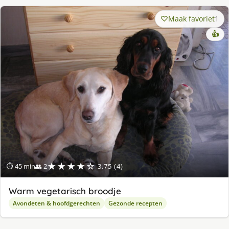
Maak favoriet
1
👍
★★★★☆
⏱ 45 min
👥 2
3.75 (4)
Warm vegetarisch broodje
Avondeten & hoofdgerechten
Gezonde recepten