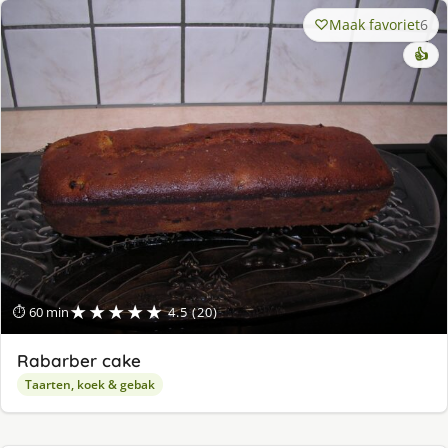
Maak favoriet
6
👍
★★★★★
⏱ 60 min
4.5 (20)
Rabarber cake
Taarten, koek & gebak