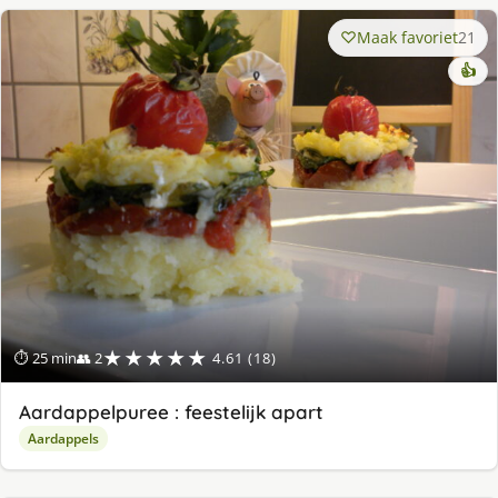
Maak favoriet
21
👍
★★★★★
⏱ 25 min
👥 2
4.61 (18)
Aardappelpuree : feestelijk apart
Aardappels