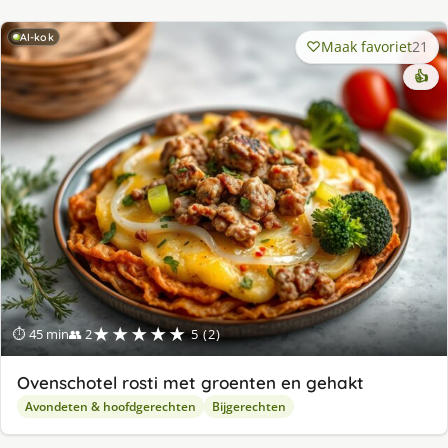
AI-kok
Maak favoriet
21
👍
★★★★★
⏱ 45 min
👥 2
5 (2)
Ovenschotel rosti met groenten en gehakt
Avondeten & hoofdgerechten
Bijgerechten