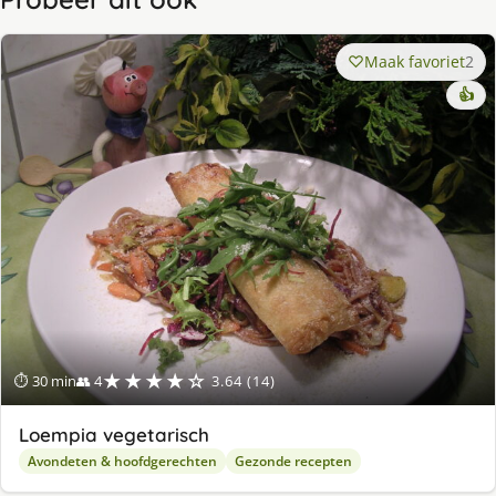
Maak favoriet
2
👍
★★★★☆
⏱ 30 min
👥 4
3.64 (14)
Loempia vegetarisch
Avondeten & hoofdgerechten
Gezonde recepten