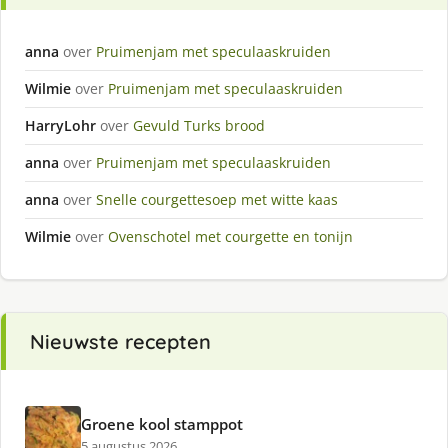
anna
over
Pruimenjam met speculaaskruiden
Wilmie
over
Pruimenjam met speculaaskruiden
HarryLohr
over
Gevuld Turks brood
anna
over
Pruimenjam met speculaaskruiden
anna
over
Snelle courgettesoep met witte kaas
Wilmie
over
Ovenschotel met courgette en tonijn
Nieuwste recepten
Groene kool stamppot
5 augustus 2026