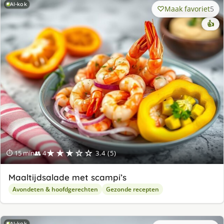
AI-kok
Maak favoriet
5
👍
★★★☆☆
⏱ 15 min
👥 4
3.4 (5)
Maaltijdsalade met scampi’s
Avondeten & hoofdgerechten
Gezonde recepten
AI-kok