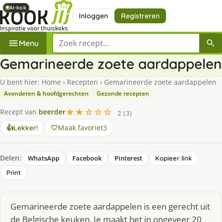
AI-kok
AI-kok
AI-kok
AI-kok
AI-kok
Inloggen
Registreren
Zoek een recept
Menu
Gemarineerde zoete aardappelen
U bent hier:
Home
›
Recepten
›
Gemarineerde zoete aardappelen
Avondeten & hoofdgerechten
Gezonde recepten
★★☆☆☆
Recept van
beerder
2 (3)
Maak favoriet
3
👍
Lekker!
Delen:
WhatsApp
Facebook
Pinterest
Kopieer link
Print
Gemarineerde zoete aardappelen is een gerecht uit
de Belgische keuken. Je maakt het in ongeveer 20