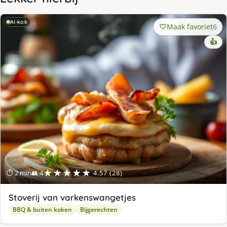
AI-kok
Maak favoriet
6
👍
★★★★★
⏱ 2 min
👥 4
4.57 (28)
Stoverij van varkenswangetjes
BBQ & buiten koken
Bijgerechten