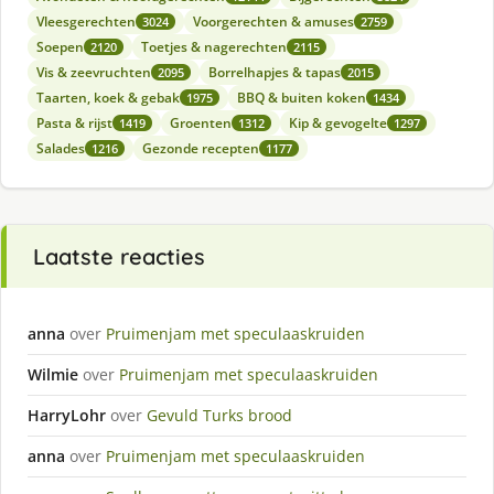
Vleesgerechten
Voorgerechten & amuses
3024
2759
Soepen
Toetjes & nagerechten
2120
2115
Vis & zeevruchten
Borrelhapjes & tapas
2095
2015
Taarten, koek & gebak
BBQ & buiten koken
1975
1434
Pasta & rijst
Groenten
Kip & gevogelte
1419
1312
1297
Salades
Gezonde recepten
1216
1177
Laatste reacties
anna
over
Pruimenjam met speculaaskruiden
Wilmie
over
Pruimenjam met speculaaskruiden
HarryLohr
over
Gevuld Turks brood
anna
over
Pruimenjam met speculaaskruiden