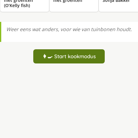
met groenten
met groenten
Sonja Bakker
(O’Kelly fish)
Weer eens wat anders, voor wie van tuinbonen houdt.
👩‍🍳 Start kookmodus