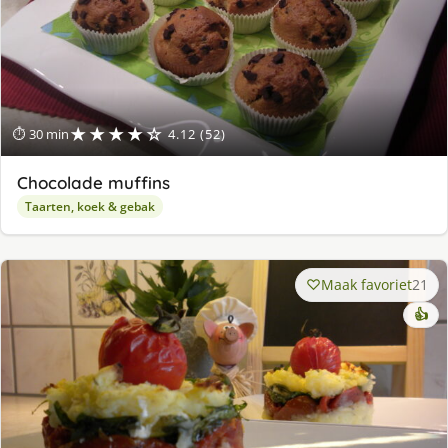
★★★★☆
⏱ 30 min
4.12 (52)
Chocolade muffins
Taarten, koek & gebak
Maak favoriet
21
👍