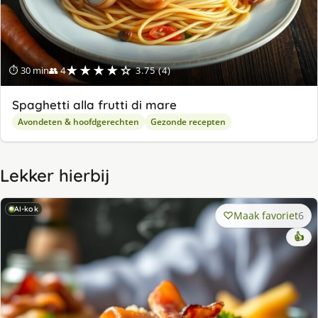
★★★★☆
⏱ 30 min
👥 4
3.75 (4)
Spaghetti alla frutti di mare
Avondeten & hoofdgerechten
Gezonde recepten
Lekker hierbij
AI-kok
Maak favoriet
6
👍