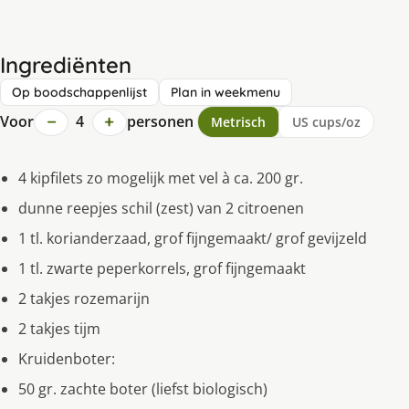
Ingrediënten
Op boodschappenlijst
Plan in weekmenu
−
+
Voor
4
personen
Metrisch
US cups/oz
4 kipfilets zo mogelijk met vel à ca. 200 gr.
dunne reepjes schil (zest) van 2 citroenen
1 tl. korianderzaad, grof fijngemaakt/ grof gevijzeld
1 tl. zwarte peperkorrels, grof fijngemaakt
2 takjes rozemarijn
2 takjes tijm
Kruidenboter:
50 gr. zachte boter (liefst biologisch)