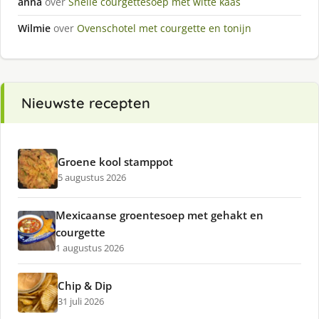
anna
over
Snelle courgettesoep met witte kaas
Wilmie
over
Ovenschotel met courgette en tonijn
Nieuwste recepten
Groene kool stamppot
5 augustus 2026
Mexicaanse groentesoep met gehakt en
courgette
1 augustus 2026
Chip & Dip
31 juli 2026