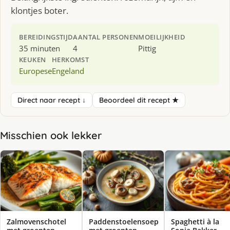
klontjes boter.
BEREIDINGSTIJD
AANTAL PERSONEN
MOEILIJKHEID
35 minuten
4
Pittig
KEUKEN
HERKOMST
Europese
Engeland
Direct naar recept ↓
Beoordeel dit recept ★
Misschien ook lekker
Zalmovenschotel
Paddenstoelensoep
Spaghetti à la