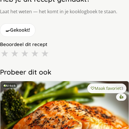
Laat het weten — het komt in je kooklogboek te staan.
🍳
Gekookt!
Beoordeel dit recept
★
★
★
★
★
Probeer dit ook
AI-kok
Maak favoriet
3
👍