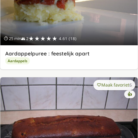
★★★★★
⏱ 25 min
👥 2
4.61 (18)
Aardappelpuree : feestelijk apart
Aardappels
Maak favoriet
6
👍