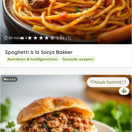
★★★★☆
⏱ 60 min
👥 4
3.86 (7)
Spaghetti à la Sonja Bakker
Avondeten & hoofdgerechten
Gezonde recepten
AI-kok
Maak favoriet
17
👍