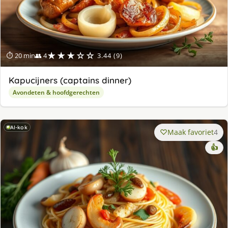
★★★☆☆
⏱ 20 min
👥 4
3.44 (9)
Kapucijners (captains dinner)
Avondeten & hoofdgerechten
AI-kok
Maak favoriet
4
👍