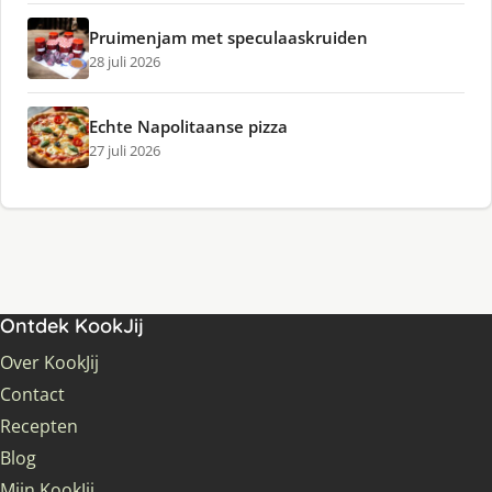
Pruimenjam met speculaaskruiden
28 juli 2026
Echte Napolitaanse pizza
27 juli 2026
Ontdek KookJij
Over KookJij
Contact
Recepten
Blog
Mijn KookJij