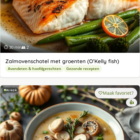
⏱ 30 min
👥 2
Zalmovenschotel met groenten (O’Kelly fish)
Avondeten & hoofdgerechten
Gezonde recepten
AI-kok
Maak favoriet
7
👍