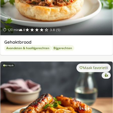
★★★★☆
⏱ 120 min
👥 8
3.8 (5)
Gehaktbrood
Avondeten & hoofdgerechten
Bijgerechten
AI-kok
Maak favoriet
8
👍