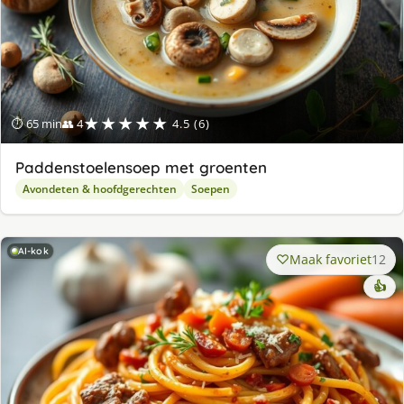
★★★★★
⏱ 65 min
👥 4
4.5 (6)
Paddenstoelensoep met groenten
Avondeten & hoofdgerechten
Soepen
AI-kok
Maak favoriet
12
👍