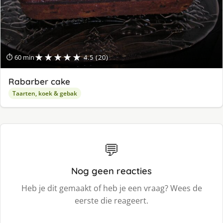
★★★★★
⏱ 60 min
4.5 (20)
Rabarber cake
Taarten, koek & gebak
💬
Nog geen reacties
Heb je dit gemaakt of heb je een vraag? Wees de
eerste die reageert.