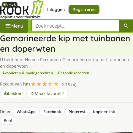
AI-kok
AI-kok
AI-kok
AI-kok
AI-kok
AI-kok
AI-kok
Inloggen
Registreren
Zoek een recept
Menu
Gemarineerde kip met tuinbonen
en doperwten
U bent hier:
Home
›
Recepten
›
Gemarineerde kip met tuinbonen
en doperwten
Avondeten & hoofdgerechten
Gezonde recepten
★★★☆☆
Recept van
hns
2.75 (4)
Maak favoriet
7
👍
Lekker!
Delen:
WhatsApp
Facebook
Pinterest
Kopieer link
Print