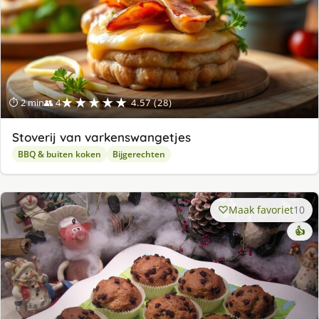
★★★★★
⏱ 2 min
👥 4
4.57 (28)
Stoverij van varkenswangetjes
BBQ & buiten koken
Bijgerechten
Maak favoriet
10
👍