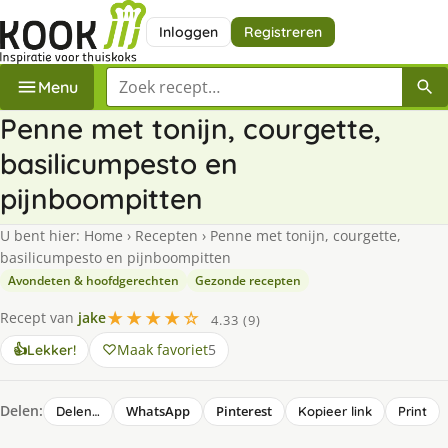
Inloggen
Registreren
Zoek een recept
Menu
Penne met tonijn, courgette,
basilicumpesto en
pijnboompitten
U bent hier:
Home
›
Recepten
›
Penne met tonijn, courgette,
basilicumpesto en pijnboompitten
Avondeten & hoofdgerechten
Gezonde recepten
★★★★☆
Recept van
jake
4.33 (9)
Maak favoriet
5
👍
Lekker!
Delen:
WhatsApp
Pinterest
Delen…
Kopieer link
Print