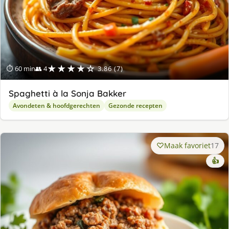
★★★★☆
⏱ 60 min
👥 4
3.86 (7)
Spaghetti à la Sonja Bakker
Avondeten & hoofdgerechten
Gezonde recepten
Maak favoriet
17
👍