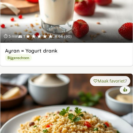
★★★★★
⏱ 5 min
👥 1
4.64 (90)
Ayran = Yogurt drank
Bijgerechten
Maak favoriet
7
👍