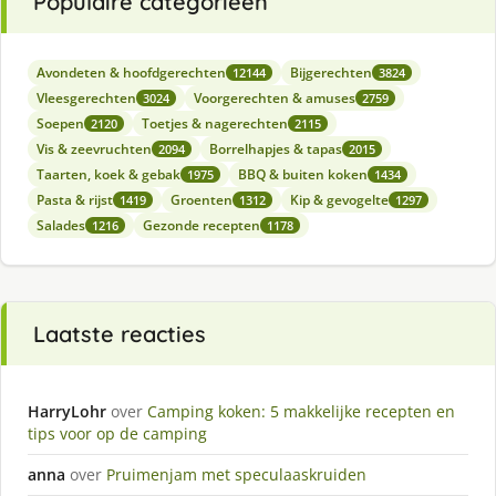
Populaire categorieën
Avondeten & hoofdgerechten
Bijgerechten
12144
3824
Vleesgerechten
Voorgerechten & amuses
3024
2759
Soepen
Toetjes & nagerechten
2120
2115
Vis & zeevruchten
Borrelhapjes & tapas
2094
2015
Taarten, koek & gebak
BBQ & buiten koken
1975
1434
Pasta & rijst
Groenten
Kip & gevogelte
1419
1312
1297
Salades
Gezonde recepten
1216
1178
Laatste reacties
HarryLohr
over
Camping koken: 5 makkelijke recepten en
tips voor op de camping
anna
over
Pruimenjam met speculaaskruiden