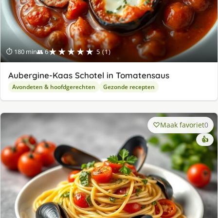
★★★★★
⏱ 180 min
👥 6
5 (1)
Aubergine-Kaas Schotel in Tomatensaus
Avondeten & hoofdgerechten
Gezonde recepten
Maak favoriet
0
👍