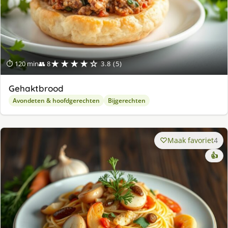
★★★★☆
⏱ 120 min
👥 8
3.8 (5)
Gehaktbrood
Avondeten & hoofdgerechten
Bijgerechten
Maak favoriet
4
👍