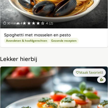
★★★★☆
⏱ 30 min
👥 4
4 (2)
Spaghetti met mosselen en pesto
Avondeten & hoofdgerechten
Gezonde recepten
Lekker hierbij
Maak favoriet
8
👍