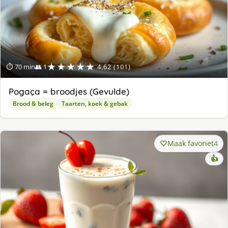
★★★★★
⏱ 70 min
👥 1
4.62 (101)
Pogaça = broodjes (Gevulde)
Brood & beleg
Taarten, koek & gebak
Maak favoriet
4
👍