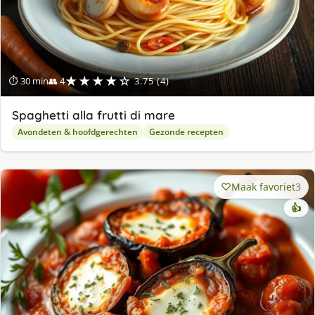
★★★★☆
⏱ 30 min
👥 4
3.75 (4)
Spaghetti alla frutti di mare
Avondeten & hoofdgerechten
Gezonde recepten
Maak favoriet
3
👍