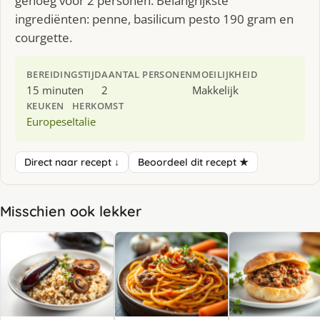
genoeg voor 2 personen. Belangrijkste
ingrediënten: penne, basilicum pesto 190 gram en
courgette.
BEREIDINGSTIJD
AANTAL PERSONEN
MOEILIJKHEID
15 minuten
2
Makkelijk
KEUKEN
HERKOMST
Europese
Italie
Direct naar recept ↓
Beoordeel dit recept ★
Misschien ook lekker