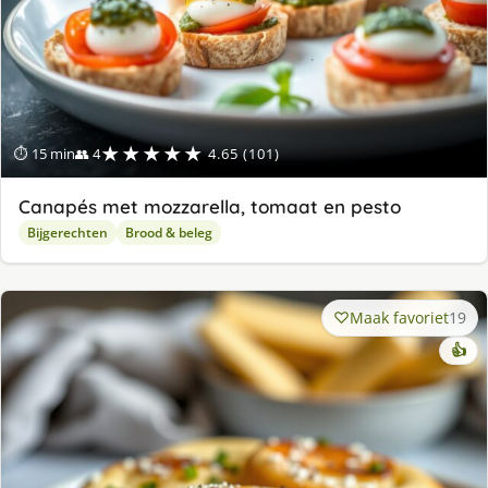
★★★★★
⏱ 15 min
👥 4
4.65 (101)
Canapés met mozzarella, tomaat en pesto
Bijgerechten
Brood & beleg
Maak favoriet
19
👍