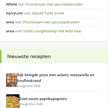
Wilmie
over
Pruimenjam met speculaaskruiden
HarryLohr
over
Gevuld Turks brood
anna
over
Pruimenjam met speculaaskruiden
anna
over
Snelle courgettesoep met witte kaas
Nieuwste recepten
Rijk belegde pizza met salami, mozzarella en
knoflookrand
9 augustus 2026
Zoet-zoute paprikapopcorn
9 augustus 2026