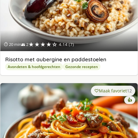
★★★★☆
⏱ 20 min
👥 2
4.14 (7)
Risotto met aubergine en paddestoelen
Avondeten & hoofdgerechten
Gezonde recepten
Maak favoriet
12
👍