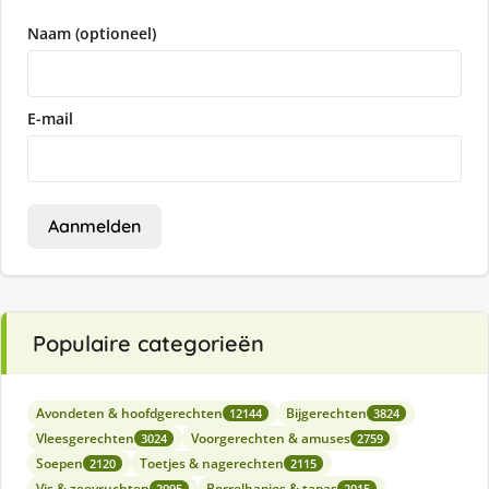
Naam (optioneel)
E-mail
Aanmelden
Populaire categorieën
Avondeten & hoofdgerechten
Bijgerechten
12144
3824
Vleesgerechten
Voorgerechten & amuses
3024
2759
Soepen
Toetjes & nagerechten
2120
2115
Vis & zeevruchten
Borrelhapjes & tapas
2095
2015