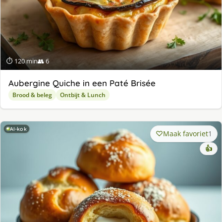
⏱ 120 min
👥 6
Aubergine Quiche in een Paté Brisée
Brood & beleg
Ontbijt & Lunch
AI-kok
Maak favoriet
1
👍