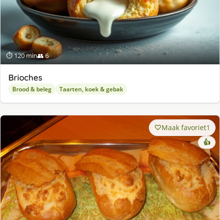
⏱ 120 min
👥 6
Brioches
Brood & beleg
Taarten, koek & gebak
Maak favoriet
1
👍