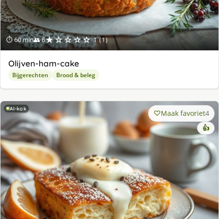
★☆☆☆☆
⏱ 60 min
👥 6
1 (1)
Olijven-ham-cake
Bijgerechten
Brood & beleg
AI-kok
Maak favoriet
4
👍