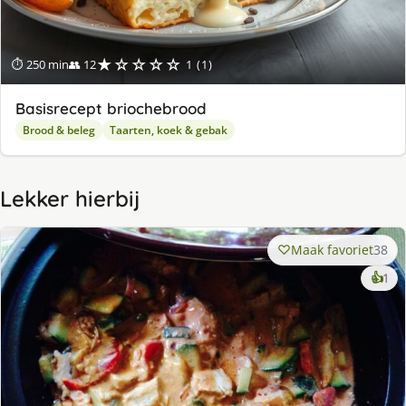
★☆☆☆☆
⏱ 250 min
👥 12
1 (1)
Basisrecept briochebrood
Brood & beleg
Taarten, koek & gebak
Lekker hierbij
Maak favoriet
38
ke
👍
1
lek
ge