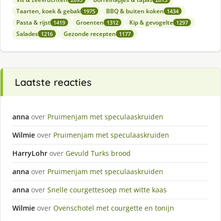
Taarten, koek & gebak
BBQ & buiten koken
1975
1434
Pasta & rijst
Groenten
Kip & gevogelte
1419
1312
1297
Salades
Gezonde recepten
1216
1177
Laatste reacties
anna
over
Pruimenjam met speculaaskruiden
Wilmie
over
Pruimenjam met speculaaskruiden
HarryLohr
over
Gevuld Turks brood
anna
over
Pruimenjam met speculaaskruiden
anna
over
Snelle courgettesoep met witte kaas
Wilmie
over
Ovenschotel met courgette en tonijn