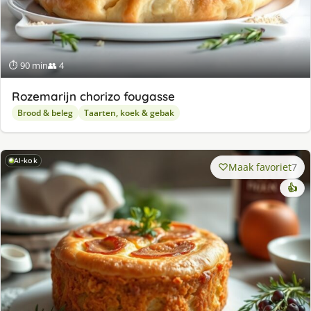
⏱ 90 min
👥 4
Rozemarijn chorizo fougasse
Brood & beleg
Taarten, koek & gebak
AI-kok
Maak favoriet
7
👍