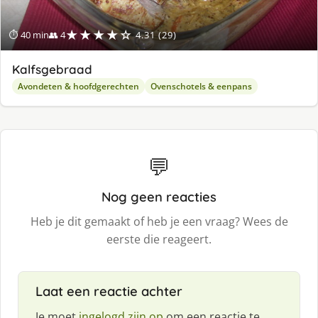
★★★★☆
⏱ 40 min
👥 4
4.31 (29)
Kalfsgebraad
Avondeten & hoofdgerechten
Ovenschotels & eenpans
💬
Nog geen reacties
Heb je dit gemaakt of heb je een vraag? Wees de
eerste die reageert.
Laat een reactie achter
Je moet
ingelogd zijn op
om een reactie te