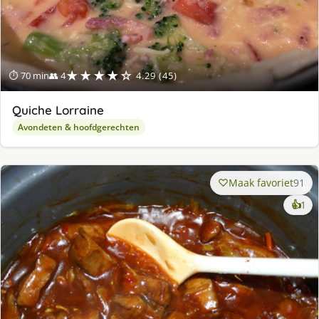
★★★★☆
⏱ 70 min
👥 4
4.29 (45)
Quiche Lorraine
Avondeten & hoofdgerechten
Maak favoriet
91
ke
👍
1
lek
ge