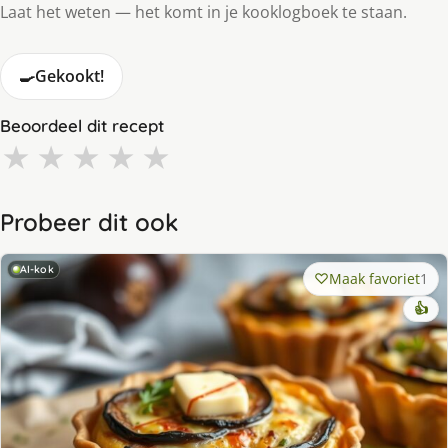
Laat het weten — het komt in je kooklogboek te staan.
🍳
Gekookt!
Beoordeel dit recept
★
★
★
★
★
Probeer dit ook
AI-kok
Maak favoriet
1
👍