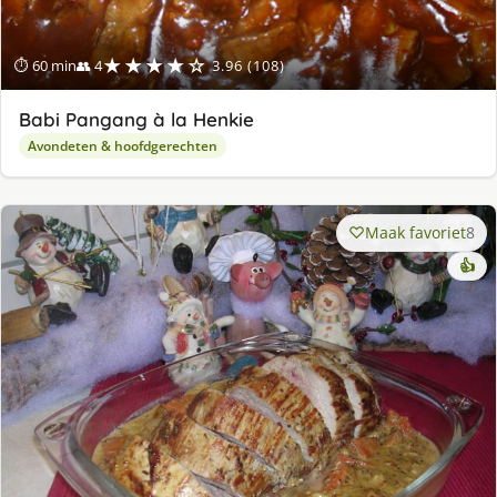
★★★★☆
⏱ 60 min
👥 4
3.96 (108)
Babi Pangang à la Henkie
Avondeten & hoofdgerechten
Maak favoriet
8
👍