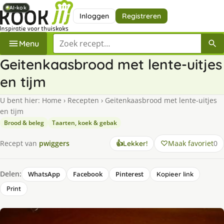
AI-kok
AI-kok
AI-kok
AI-kok
AI-kok
Inloggen
Registreren
Zoek een recept
Menu
Geitenkaasbrood met lente-uitjes
en tijm
U bent hier:
Home
›
Recepten
›
Geitenkaasbrood met lente-uitjes
en tijm
Brood & beleg
Taarten, koek & gebak
Maak favoriet
0
Recept van
pwiggers
👍
Lekker!
Delen:
WhatsApp
Facebook
Pinterest
Kopieer link
Print