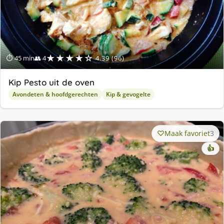
★★★★☆
⏱ 45 min
👥 4
4.39 (96)
Kip Pesto uit de oven
Avondeten & hoofdgerechten
Kip & gevogelte
Maak favoriet
3
👍