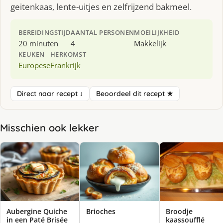
geitenkaas, lente-uitjes en zelfrijzend bakmeel.
BEREIDINGSTIJD
AANTAL PERSONEN
MOEILIJKHEID
20 minuten
4
Makkelijk
KEUKEN
HERKOMST
Europese
Frankrijk
Direct naar recept ↓
Beoordeel dit recept ★
Misschien ook lekker
Aubergine Quiche
Brioches
Broodje
in een Paté Brisée
kaassoufflé