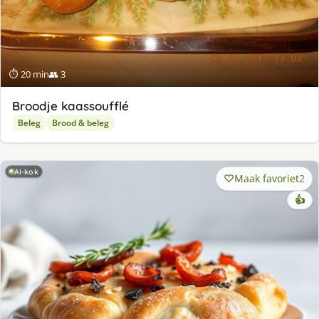
⏱ 20 min
👥 3
Broodje kaassoufflé
Beleg
Brood & beleg
AI-kok
Maak favoriet
2
👍