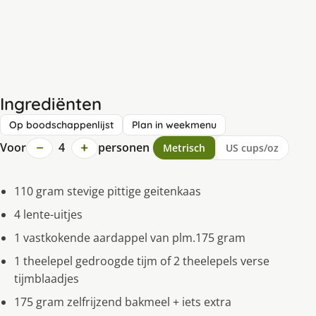
Ingrediënten
Op boodschappenlijst
Plan in weekmenu
−
+
Voor
4
personen
Metrisch
US cups/oz
110 gram stevige pittige geitenkaas
4 lente-uitjes
1 vastkokende aardappel van plm.175 gram
1 theelepel gedroogde tijm of 2 theelepels verse
tijmblaadjes
175 gram zelfrijzend bakmeel + iets extra