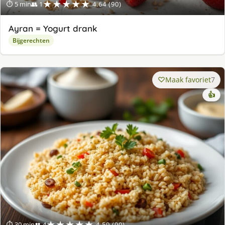
★★★★★
⏱ 5 min
👥 1
4.64 (90)
Ayran = Yogurt drank
Bijgerechten
Maak favoriet
7
👍
★★★★★
⏱ 30 min
👥 4
4.59 (90)