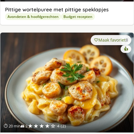
Pittige wortelpuree met pittige speklapjes
Avondeten & hoofdgerechten
Budget recepten
Maak favoriet
8
👍
★★★★☆
⏱ 20 min
👥 2
4 (2)