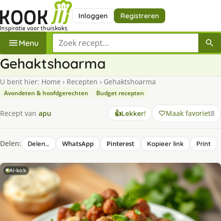
Inloggen
Registreren
Zoek een recept
Menu
Gehaktshoarma
U bent hier:
Home
›
Recepten
›
Gehaktshoarma
Avondeten & hoofdgerechten
Budget recepten
Maak favoriet
8
Recept van
apu
👍
Lekker!
Delen:
WhatsApp
Pinterest
Delen…
Kopieer link
Print
AI-kok