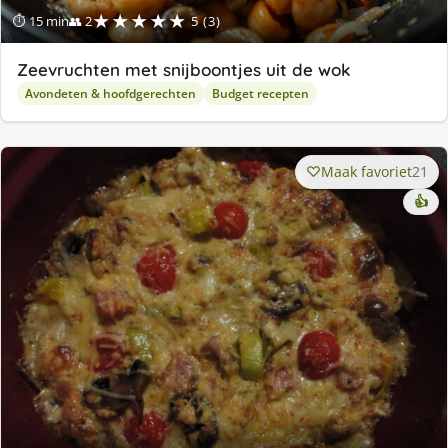
★★★★★
⏱ 15 min
👥 2
5 (3)
Zeevruchten met snijboontjes uit de wok
Avondeten & hoofdgerechten
Budget recepten
Maak favoriet
21
👍