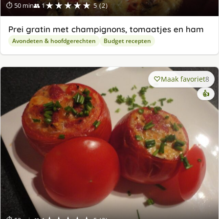
★★★★★
⏱ 50 min
👥 1
5 (2)
Prei gratin met champignons, tomaatjes en ham
Avondeten & hoofdgerechten
Budget recepten
Maak favoriet
8
👍