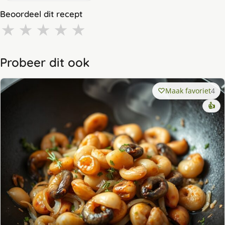
Beoordeel dit recept
★
★
★
★
★
Probeer dit ook
Maak favoriet
4
👍