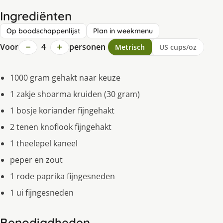
Ingrediënten
Op boodschappenlijst
Plan in weekmenu
−
+
Voor
4
personen
Metrisch
US cups/oz
1000 gram gehakt naar keuze
1 zakje shoarma kruiden (30 gram)
1 bosje koriander fijngehakt
2 tenen knoflook fijngehakt
1 theelepel kaneel
peper en zout
1 rode paprika fijngesneden
1 ui fijngesneden
Benodigdheden