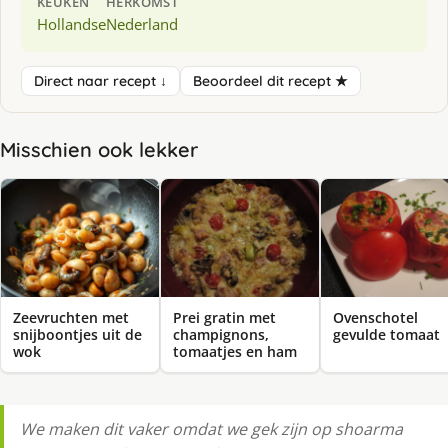
KEUKEN
HERKOMST
Hollandse
Nederland
Direct naar recept ↓
Beoordeel dit recept ★
Misschien ook lekker
Zeevruchten met
Prei gratin met
Ovenschotel
snijboontjes uit de
champignons,
gevulde tomaat
wok
tomaatjes en ham
We maken dit vaker omdat we gek zijn op shoarma