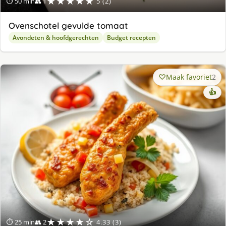
★★★★★
⏱ 50 min
👥 1
5 (2)
Ovenschotel gevulde tomaat
Avondeten & hoofdgerechten
Budget recepten
Maak favoriet
2
👍
★★★★☆
⏱ 25 min
👥 2
4.33 (3)