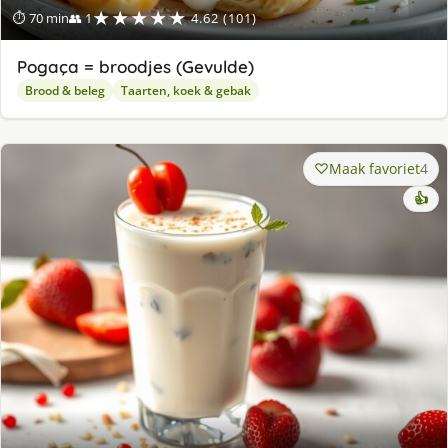
★★★★★
⏱ 70 min
👥 1
4.62 (101)
Pogaça = broodjes (Gevulde)
Brood & beleg
Taarten, koek & gebak
Maak favoriet
4
👍