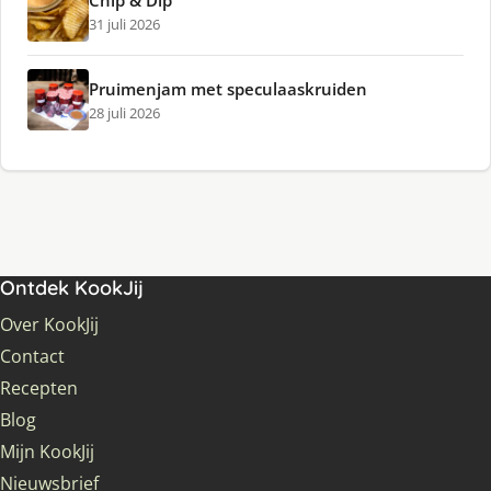
Chip & Dip
31 juli 2026
Pruimenjam met speculaaskruiden
28 juli 2026
Ontdek KookJij
Over KookJij
Contact
Recepten
Blog
Mijn KookJij
Nieuwsbrief