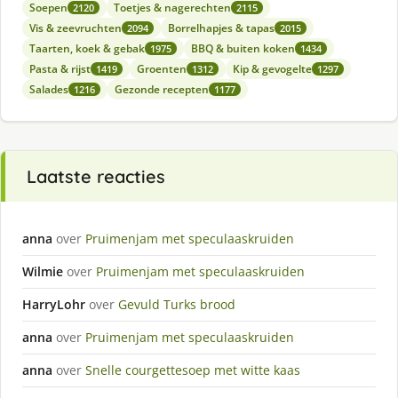
Soepen
Toetjes & nagerechten
2120
2115
Vis & zeevruchten
Borrelhapjes & tapas
2094
2015
Taarten, koek & gebak
BBQ & buiten koken
1975
1434
Pasta & rijst
Groenten
Kip & gevogelte
1419
1312
1297
Salades
Gezonde recepten
1216
1177
Laatste reacties
anna
over
Pruimenjam met speculaaskruiden
Wilmie
over
Pruimenjam met speculaaskruiden
HarryLohr
over
Gevuld Turks brood
anna
over
Pruimenjam met speculaaskruiden
anna
over
Snelle courgettesoep met witte kaas