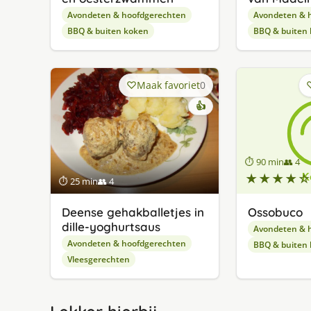
Avondeten & hoofdgerechten
Avondeten & 
BBQ & buiten koken
BBQ & buiten
Maak favoriet
0
👍
⏱ 90 min
👥 4
★★★★☆
⏱ 25 min
👥 4
Deense gehakballetjes in
Ossobuco
dille-yoghurtsaus
Avondeten & 
Avondeten & hoofdgerechten
BBQ & buiten
Vleesgerechten