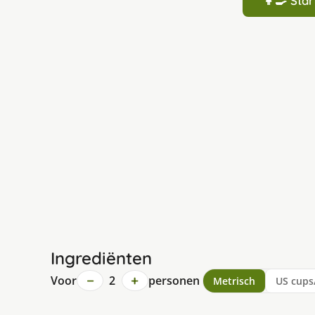
👩‍🍳 St
Ingrediënten
−
+
Voor
2
personen
Metrisch
US cups