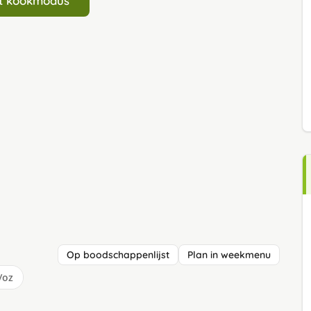
art kookmodus
Op boodschappenlijst
Plan in weekmenu
/oz