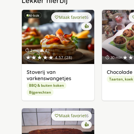
Lekker hierbij
AI-kok
Maak favoriet
6
👍
⏱ 2 min
👥 4
★★★★★
★★
4.57 (28)
⏱ 30 min
Stoverij van
Chocolade 
varkenswangetjes
Taarten, koek
BBQ & buiten koken
Bijgerechten
Maak favoriet
6
👍