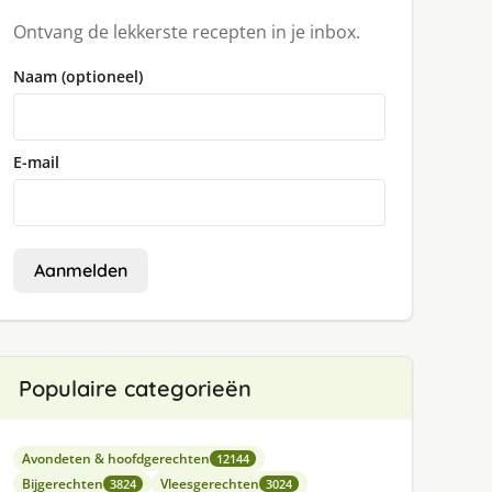
Ontvang de lekkerste recepten in je inbox.
Naam (optioneel)
E-mail
Aanmelden
Populaire categorieën
Avondeten & hoofdgerechten
12144
Bijgerechten
Vleesgerechten
3824
3024