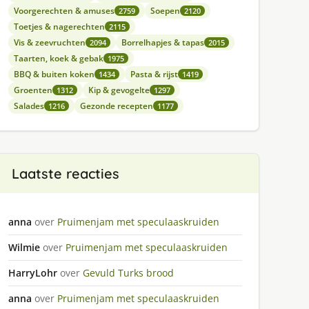
Voorgerechten & amuses
Soepen
2759
2120
Toetjes & nagerechten
2115
Vis & zeevruchten
Borrelhapjes & tapas
2094
2015
Taarten, koek & gebak
1975
BBQ & buiten koken
Pasta & rijst
1434
1419
Groenten
Kip & gevogelte
1312
1297
Salades
Gezonde recepten
1216
1177
Laatste reacties
anna
over
Pruimenjam met speculaaskruiden
Wilmie
over
Pruimenjam met speculaaskruiden
HarryLohr
over
Gevuld Turks brood
anna
over
Pruimenjam met speculaaskruiden