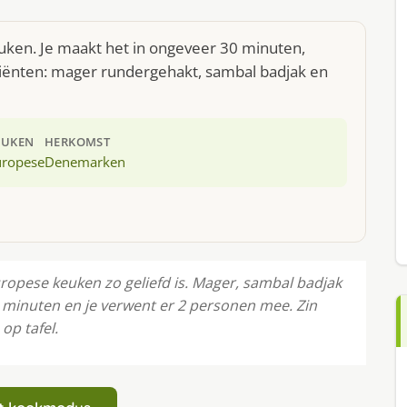
uken. Je maakt het in ongeveer 30 minuten,
diënten: mager rundergehakt, sambal badjak en
EUKEN
HERKOMST
uropese
Denemarken
opese keuken zo geliefd is. Mager, sambal badjak
0 minuten en je verwent er 2 personen mee. Zin
op tafel.