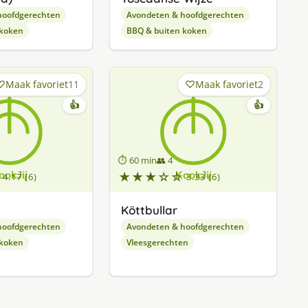
hoofdgerechten
Avondeten & hoofdgerechten
 koken
BBQ & buiten koken
Maak favoriet
11
Maak favoriet
2
👍
👍
⏱ 60 min
👥 4
★★★☆☆
4.17 (6)
3.33 (6)
Köttbullar
hoofdgerechten
Avondeten & hoofdgerechten
 koken
Vleesgerechten