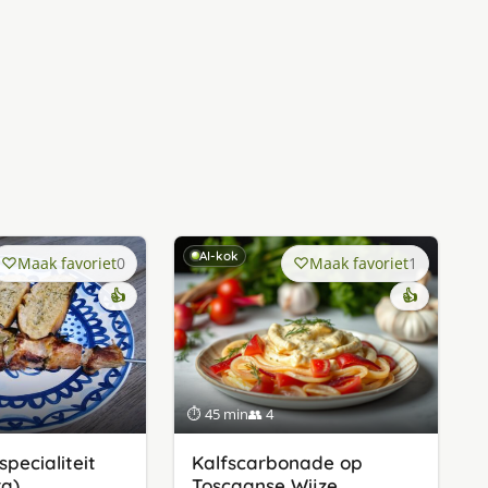
AI-kok
Maak favoriet
0
Maak favoriet
1
👍
👍
⏱ 45 min
👥 4
pecialiteit
Kalfscarbonade op
a)
Toscaanse Wijze