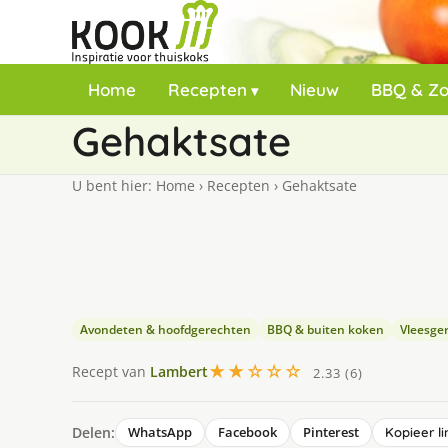
Home
Recepten
Nieuw
BBQ & Z
Gehaktsate
U bent hier:
Home
›
Recepten
›
Gehaktsate
Avondeten & hoofdgerechten
BBQ & buiten koken
Vleesge
★★☆☆☆
Recept van
Lambert
2.33 (6)
Delen:
WhatsApp
Facebook
Pinterest
Kopieer li