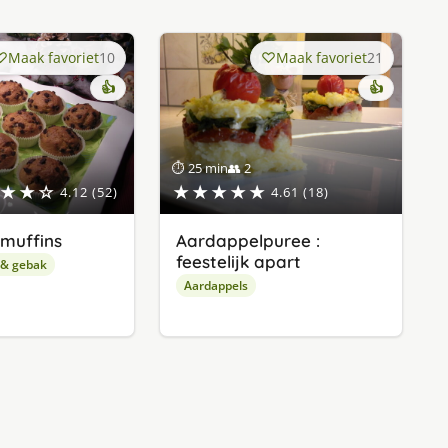
Maak favoriet
10
Maak favoriet
21
👍
👍
⏱ 25 min
👥 2
★★☆
★★★★★
4.12 (52)
4.61 (18)
muffins
Aardappelpuree :
feestelijk apart
 & gebak
Aardappels