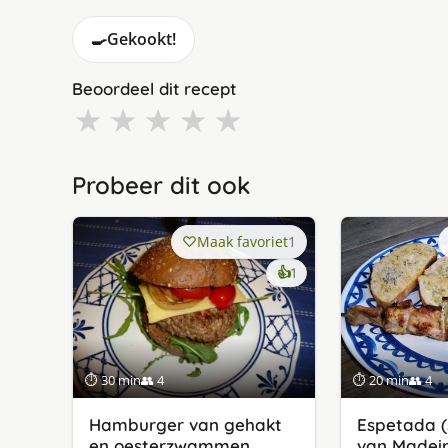
🍳
Gekookt!
Beoordeel dit recept
★
★
★
★
★
Probeer dit ook
Maak favoriet
1
keer
👍
1
lekker
gevonden
⏱ 30 min
👥 4
⏱ 20 min
👥 4
Hamburger van gehakt
Espetada (s
en oesterzwammen
van Madeir