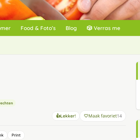
omer
Food & Foto’s
Blog
🎲 Verras me
rechten
Maak favoriet
14
👍
Lekker!
nk
Print