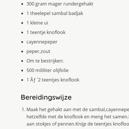
300 gram mager rundergehakt
1 theelepel sambal badjak
1 kleine ui
1 teentje knoflook
cayennepeper
peper,zout
Om te bestrijken:
500 mililiter olijfolie
1 Ãƒ `2 teentjes knoflook
Bereidingswijze
Maak het gehakt aan met de sambal,cayennepepe
hetzelfde met de knoflook en meng het samen.M
aan stokjes of pennen.Knijp de teentjes knofloo