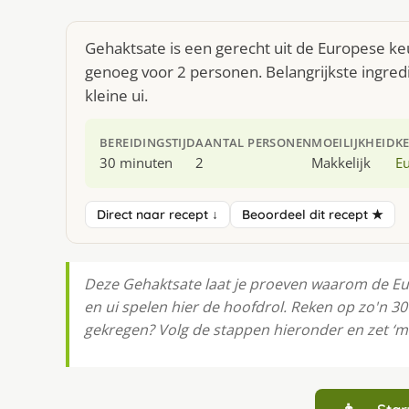
Gehaktsate is een gerecht uit de Europese ke
genoeg voor 2 personen. Belangrijkste ingre
kleine ui.
BEREIDINGSTIJD
AANTAL PERSONEN
MOEILIJKHEID
K
30 minuten
2
Makkelijk
E
Direct naar recept ↓
Beoordeel dit recept ★
Deze Gehaktsate laat je proeven waarom de Eur
en ui spelen hier de hoofdrol. Reken op zo'n 3
gekregen? Volg de stappen hieronder en zet ‘m 