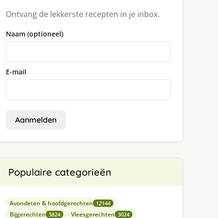
Ontvang de lekkerste recepten in je inbox.
Naam (optioneel)
E-mail
Aanmelden
Populaire categorieën
Avondeten & hoofdgerechten
12144
Bijgerechten
Vleesgerechten
3824
3024