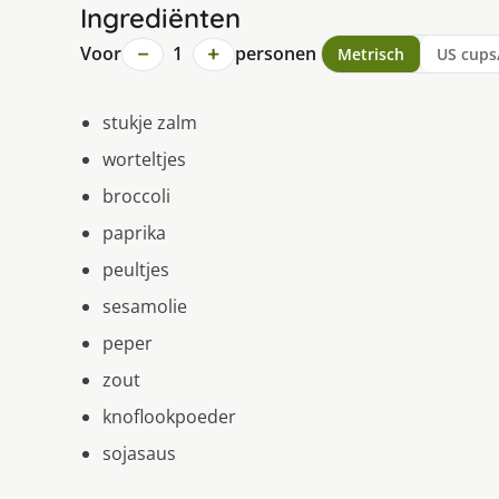
Ingrediënten
−
+
Voor
1
personen
Metrisch
US cups
stukje zalm
worteltjes
broccoli
paprika
peultjes
sesamolie
peper
zout
knoflookpoeder
sojasaus