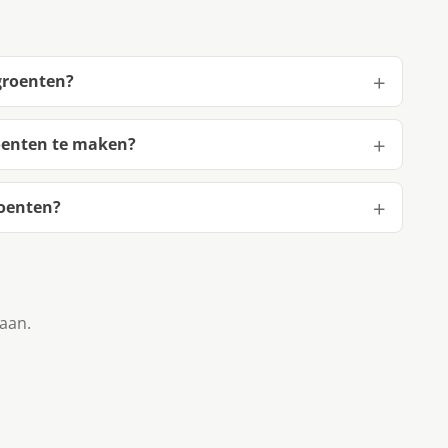
groenten?
oenten te maken?
roenten?
taan.