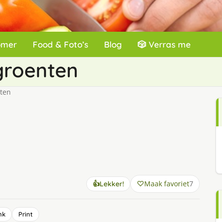
omer
Food & Foto’s
Blog
🎲 Verras me
groenten
ten
Maak favoriet
7
👍
Lekker!
nk
Print