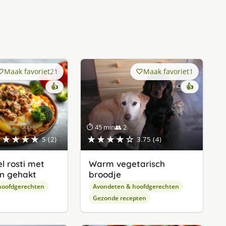
Maak favoriet
21
Maak favoriet
1
👍
👍
⏱ 45 min
👥 2
★★★★★
★★★★☆
5 (2)
3.75 (4)
l rosti met
Warm vegetarisch
n gehakt
broodje
hoofdgerechten
Avondeten & hoofdgerechten
Gezonde recepten