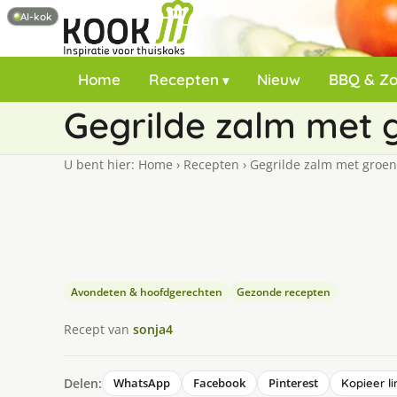
AI-kok
Home
Recepten
Nieuw
BBQ & Z
Gegrilde zalm met 
U bent hier:
Home
›
Recepten
›
Gegrilde zalm met groen
Avondeten & hoofdgerechten
Gezonde recepten
Recept van
sonja4
Delen:
WhatsApp
Facebook
Pinterest
Kopieer li