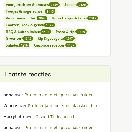
Voorgerechten & amuses
Soepen
2759
2120
Toetjes & nagerechten
2115
Vis & zeevruchten
Borrelhapjes & tapas
2095
2015
Taarten, koek & gebak
1975
BBQ & buiten koken
Pasta & rijst
1434
1419
Groenten
Kip & gevogelte
1312
1297
Salades
Gezonde recepten
1216
1177
Laatste reacties
anna
over
Pruimenjam met speculaaskruiden
Wilmie
over
Pruimenjam met speculaaskruiden
HarryLohr
over
Gevuld Turks brood
anna
over
Pruimenjam met speculaaskruiden