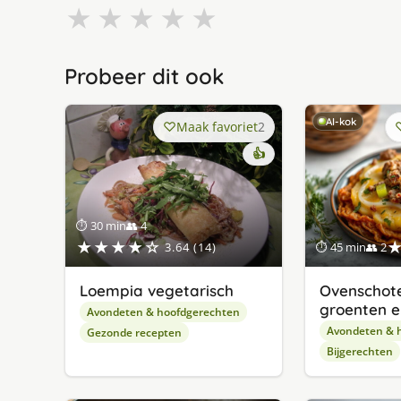
★
★
★
★
★
Probeer dit ook
AI-kok
Maak favoriet
2
👍
⏱ 30 min
👥 4
★★★★☆
3.64 (14)
⏱ 45 min
👥 2
Loempia vegetarisch
Ovenschote
groenten e
Avondeten & hoofdgerechten
Avondeten & 
Gezonde recepten
Bijgerechten