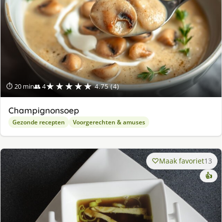
★★★★★
⏱ 20 min
👥 4
4.75 (4)
Champignonsoep
Gezonde recepten
Voorgerechten & amuses
Maak favoriet
13
👍