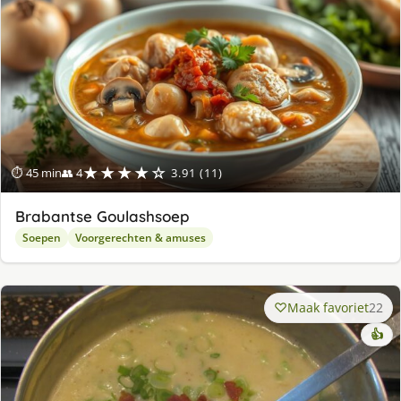
★★★★☆
⏱ 45 min
👥 4
3.91 (11)
Brabantse Goulashsoep
Soepen
Voorgerechten & amuses
Maak favoriet
22
👍