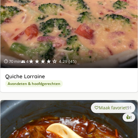
★★★★☆
⏱ 70 min
👥 4
4.29 (45)
Quiche Lorraine
Avondeten & hoofdgerechten
Maak favoriet
91
ke
👍
1
lek
ge