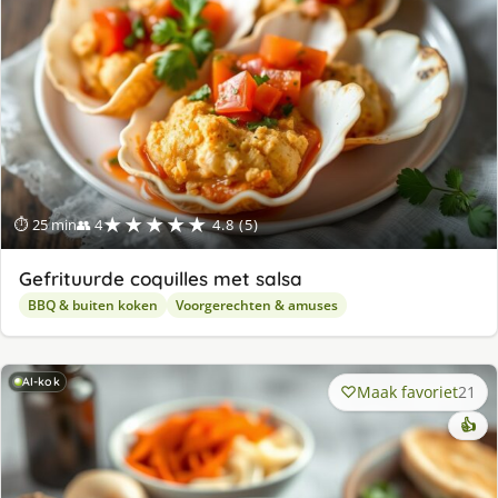
★★★★★
⏱ 25 min
👥 4
4.8 (5)
Gefrituurde coquilles met salsa
BBQ & buiten koken
Voorgerechten & amuses
AI-kok
Maak favoriet
21
👍