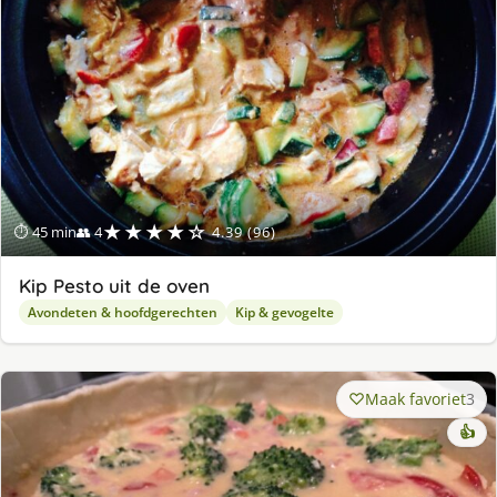
★★★★☆
⏱ 45 min
👥 4
4.39 (96)
Kip Pesto uit de oven
Avondeten & hoofdgerechten
Kip & gevogelte
Maak favoriet
3
👍