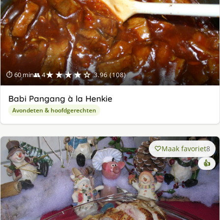
★★★★☆
⏱ 60 min
👥 4
3.96 (108)
Babi Pangang à la Henkie
Avondeten & hoofdgerechten
Maak favoriet
8
👍