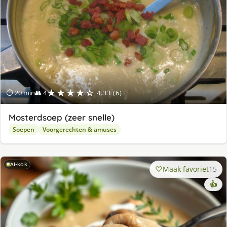
★★★★☆
⏱ 20 min
👥 4
4.33 (6)
Mosterdsoep (zeer snelle)
Soepen
Voorgerechten & amuses
AI-kok
Maak favoriet
15
👍