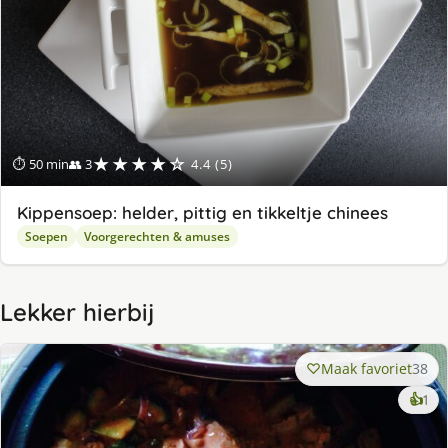
★★★★☆
⏱ 50 min
👥 3
4.4 (5)
Kippensoep: helder, pittig en tikkeltje chinees
Soepen
Voorgerechten & amuses
Lekker hierbij
Maak favoriet
38
ke
👍
1
lek
ge