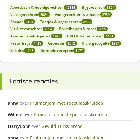
Avondeten & hoofdgerechten
Bijgerechten
12144
3824
Vleesgerechten
Voorgerechten & amuses
3024
2759
Soepen
Toetjes & nagerechten
2120
2115
Vis & zeevruchten
Borrelhapjes & tapas
2094
2015
Taarten, koek & gebak
BBQ & buiten koken
1975
1434
Pasta & rijst
Groenten
Kip & gevogelte
1419
1312
1297
Salades
Gezonde recepten
1216
1177
Laatste reacties
anna
over
Pruimenjam met speculaaskruiden
Wilmie
over
Pruimenjam met speculaaskruiden
HarryLohr
over
Gevuld Turks brood
anna
over
Pruimenjam met speculaaskruiden