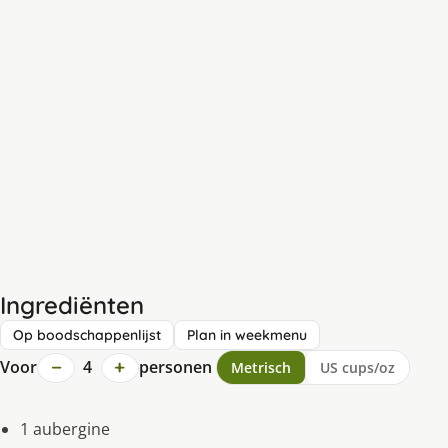
Ingrediënten
Op boodschappenlijst
Plan in weekmenu
−
+
Voor
4
personen
Metrisch
US cups/oz
1 aubergine