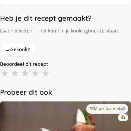
Heb je dit recept gemaakt?
Laat het weten — het komt in je kooklogboek te staan.
🍳
Gekookt!
Beoordeel dit recept
★
★
★
★
★
Probeer dit ook
Maak favoriet
48
👍