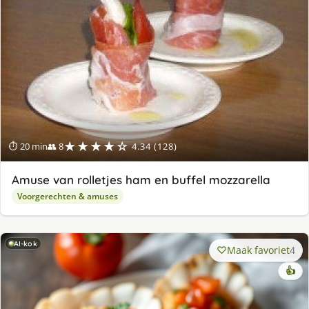
★★★★☆
⏱ 20 min
👥 8
4.34 (128)
Amuse van rolletjes ham en buffel mozzarella
Voorgerechten & amuses
AI-kok
Maak favoriet
4
👍