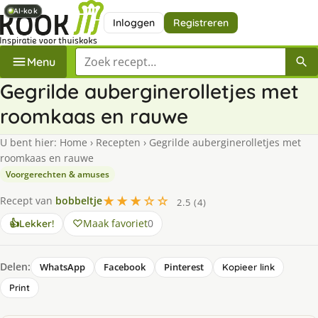
AI-kok
AI-kok
AI-kok
Inloggen
Registreren
Zoek een recept
Menu
Gegrilde auberginerolletjes met
roomkaas en rauwe
U bent hier:
Home
›
Recepten
›
Gegrilde auberginerolletjes met
roomkaas en rauwe
Voorgerechten & amuses
★★★☆☆
Recept van
bobbeltje
2.5 (4)
Maak favoriet
0
👍
Lekker!
Delen:
WhatsApp
Facebook
Pinterest
Kopieer link
Print