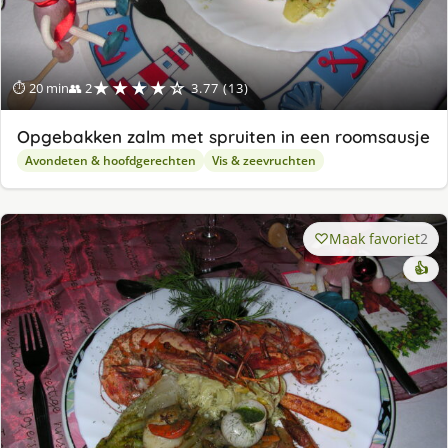
★★★★☆
⏱ 20 min
👥 2
3.77 (13)
Opgebakken zalm met spruiten in een roomsausje
Avondeten & hoofdgerechten
Vis & zeevruchten
Maak favoriet
2
👍