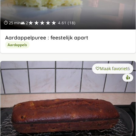
★★★★★
⏱ 25 min
👥 2
4.61 (18)
Aardappelpuree : feestelijk apart
Aardappels
Maak favoriet
6
👍