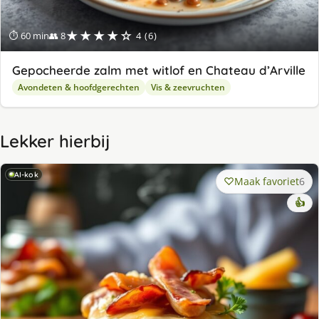
★★★★☆
⏱ 60 min
👥 8
4 (6)
Gepocheerde zalm met witlof en Chateau d’Arville
Avondeten & hoofdgerechten
Vis & zeevruchten
Lekker hierbij
AI-kok
Maak favoriet
6
👍