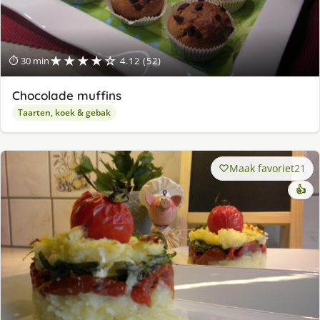
★★★★☆
⏱ 30 min
4.12 (52)
Chocolade muffins
Taarten, koek & gebak
Maak favoriet
21
👍