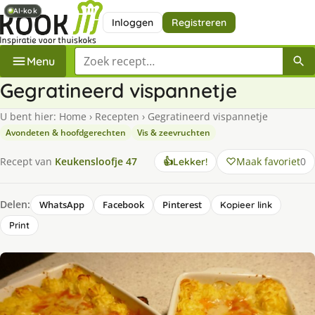
AI-kok
AI-kok
Inloggen
Registreren
Zoek een recept
Menu
Gegratineerd vispannetje
U bent hier:
Home
›
Recepten
›
Gegratineerd vispannetje
Avondeten & hoofdgerechten
Vis & zeevruchten
Maak favoriet
0
Recept van
Keukensloofje 47
👍
Lekker!
Delen:
WhatsApp
Facebook
Pinterest
Kopieer link
Print