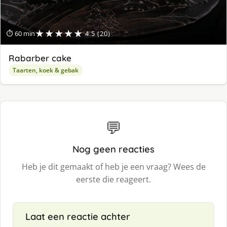
★★★★★
⏱ 60 min
4.5 (20)
Rabarber cake
Taarten, koek & gebak
💬
Nog geen reacties
Heb je dit gemaakt of heb je een vraag? Wees de
eerste die reageert.
Laat een reactie achter