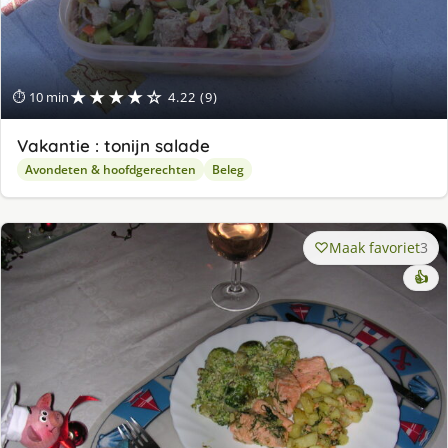
★★★★☆
⏱ 10 min
4.22 (9)
Vakantie : tonijn salade
Avondeten & hoofdgerechten
Beleg
Maak favoriet
3
👍