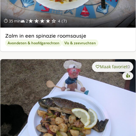
★★★★☆
⏱ 35 min
👥 2
4 (7)
Zalm in een spinazie roomsausje
Avondeten & hoofdgerechten
Vis & zeevruchten
Maak favoriet
0
👍