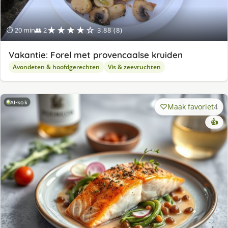
★★★★☆
⏱ 20 min
👥 2
3.88 (8)
Vakantie: Forel met provencaalse kruiden
Avondeten & hoofdgerechten
Vis & zeevruchten
AI-kok
Maak favoriet
4
👍