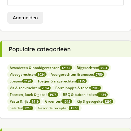
Aanmelden
Populaire categorieën
Avondeten & hoofdgerechten
Bijgerechten
12144
3824
Vleesgerechten
Voorgerechten & amuses
3024
2759
Soepen
Toetjes & nagerechten
2120
2115
Vis & zeevruchten
Borrelhapjes & tapas
2094
2015
Taarten, koek & gebak
BBQ & buiten koken
1975
1434
Pasta & rijst
Groenten
Kip & gevogelte
1419
1312
1297
Salades
Gezonde recepten
1216
1177