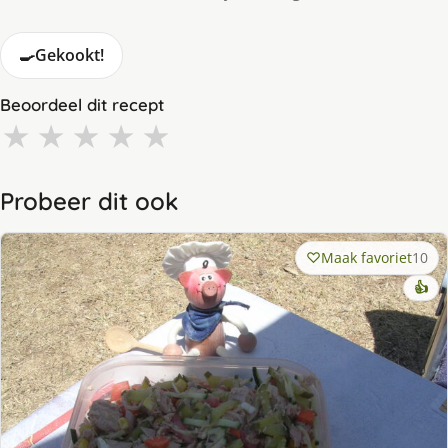
🍳
Gekookt!
Beoordeel dit recept
★
★
★
★
★
Probeer dit ook
Maak favoriet
10
👍