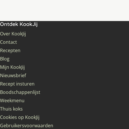
Ontdek KookJij
Over KookJij
Contact
Recepten
Blog
Mijn KookJij
Nieuwsbrief
Recept insturen
Boodschappenlijst
Weekmenu
Thuis koks
Cookies op KookJij
Gebruikersvoorwaarden