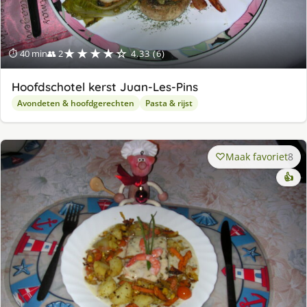
★★★★☆
⏱ 40 min
👥 2
4.33 (6)
Hoofdschotel kerst Juan-Les-Pins
Avondeten & hoofdgerechten
Pasta & rijst
Maak favoriet
8
👍