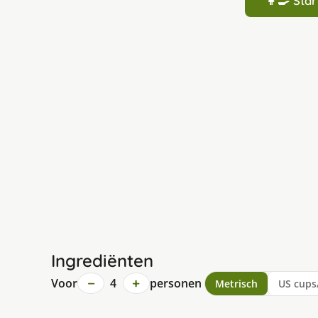
👩‍🍳 St
Ingrediënten
−
+
Voor
4
personen
Metrisch
US cups