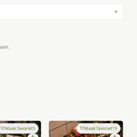
taan.
Maak favoriet
5
Maak favoriet
19