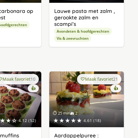
carbonara op
Lauwe pasta met zalm ,
est
gerookte zalm en
scampi’s
hoofdgerechten
Avondeten & hoofdgerechten
Vis & zeevruchten
Maak favoriet
10
Maak favoriet
21
👍
👍
⏱ 25 min
👥 2
★★☆
★★★★★
4.12 (52)
4.61 (18)
muffins
Aardappelpuree :