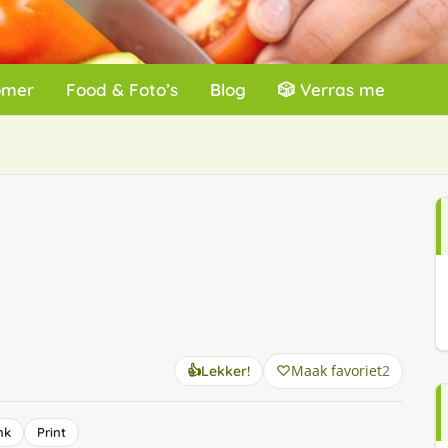
omer
Food & Foto’s
Blog
🎲 Verras me
Maak favoriet
2
👍
Lekker!
nk
Print