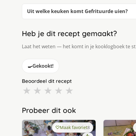
Uit welke keuken komt Gefrituurde uien?
Heb je dit recept gemaakt?
Laat het weten — het komt in je kooklogboek te s
🍳
Gekookt!
Beoordeel dit recept
★
★
★
★
★
Probeer dit ook
Maak favoriet
8