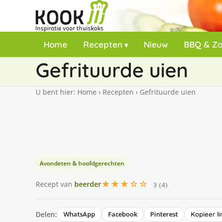
Home
Recepten
Nieuw
BBQ & Z
Gefrituurde uien
U bent hier:
Home
›
Recepten
›
Gefrituurde uien
Avondeten & hoofdgerechten
★★★☆☆
Recept van
beerder
3 (4)
Delen:
WhatsApp
Facebook
Pinterest
Kopieer li