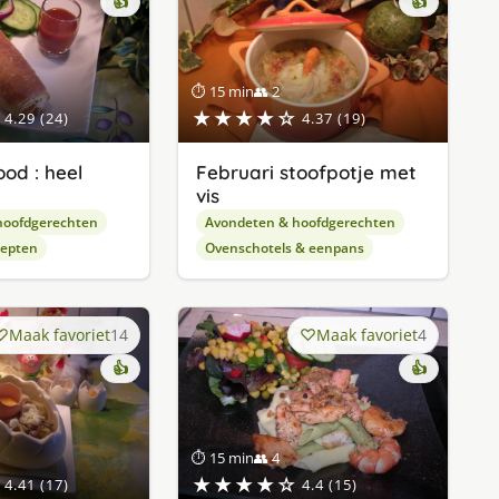
👍
👍
⏱ 15 min
👥 2
★★★★☆
4.29 (24)
4.37 (19)
od : heel
Februari stoofpotje met
vis
hoofdgerechten
Avondeten & hoofdgerechten
cepten
Ovenschotels & eenpans
Maak favoriet
14
Maak favoriet
4
👍
👍
⏱ 15 min
👥 4
★★★★☆
4.41 (17)
4.4 (15)