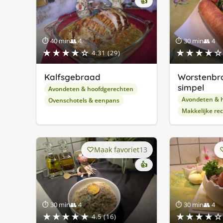
👍
⏱ 40 min
👥 4
⏱ 30 min
👥 4
★★★★☆
★★★★☆
4.31 (29)
Kalfsgebraad
Worstenbro
simpel
Avondeten & hoofdgerechten
Avondeten & 
Ovenschotels & eenpans
Makkelijke re
Maak favoriet
13
👍
⏱ 30 min
👥 4
⏱ 30 min
👥 4
★★★★★
★★★★☆
4.5 (16)