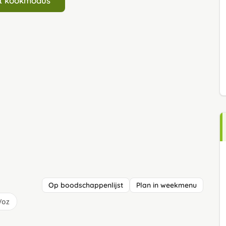
art kookmodus
Op boodschappenlijst
Plan in weekmenu
/oz