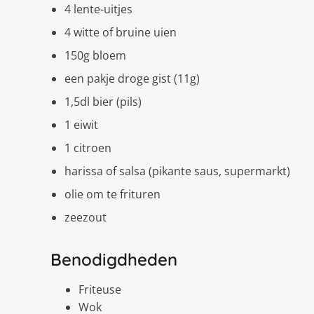
4 lente-uitjes
4 witte of bruine uien
150g bloem
een pakje droge gist (11g)
1,5dl bier (pils)
1 eiwit
1 citroen
harissa of salsa (pikante saus, supermarkt)
olie om te frituren
zeezout
Benodigdheden
Friteuse
Wok