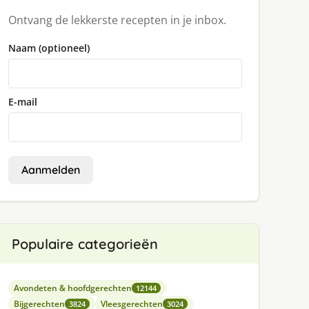
Ontvang de lekkerste recepten in je inbox.
Naam (optioneel)
E-mail
Aanmelden
Populaire categorieën
Avondeten & hoofdgerechten
12144
Bijgerechten
Vleesgerechten
3824
3024