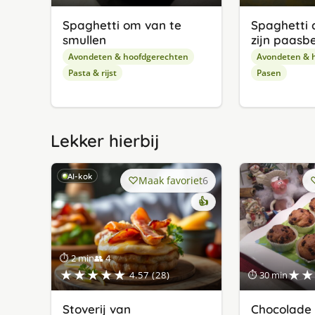
Spaghetti om van te
Spaghetti 
smullen
zijn paasb
Avondeten & hoofdgerechten
Avondeten & 
Pasta & rijst
Pasen
Lekker hierbij
AI-kok
Maak favoriet
6
👍
⏱ 2 min
👥 4
★★★★★
★★
4.57 (28)
⏱ 30 min
Stoverij van
Chocolade 