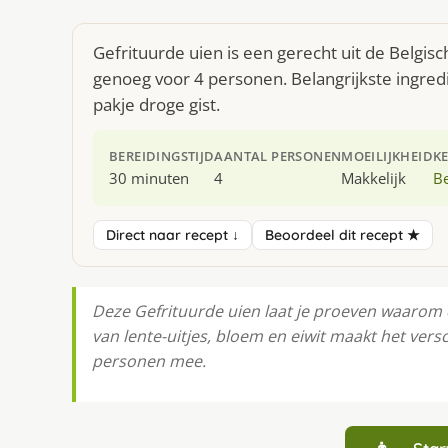
Gefrituurde uien is een gerecht uit de Belgis
genoeg voor 4 personen. Belangrijkste ingredië
pakje droge gist.
BEREIDINGSTIJD
AANTAL PERSONEN
MOEILIJKHEID
K
30 minuten
4
Makkelijk
Be
Direct naar recept ↓
Beoordeel dit recept ★
Deze Gefrituurde uien laat je proeven waarom d
van lente-uitjes, bloem en eiwit maakt het vers
personen mee.