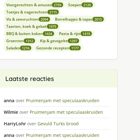
Voorgerechten & amuses
Soepen
2759
2120
Toetjes & nagerechten
2115
Vis & zeevruchten
Borrelhapjes & tapas
2094
2015
Taarten, koek & gebak
1975
BBQ & buiten koken
Pasta & rijst
1434
1419
Groenten
Kip & gevogelte
1312
1297
Salades
Gezonde recepten
1216
1177
Laatste reacties
anna
over
Pruimenjam met speculaaskruiden
Wilmie
over
Pruimenjam met speculaaskruiden
HarryLohr
over
Gevuld Turks brood
anna
over
Pruimenjam met speculaaskruiden