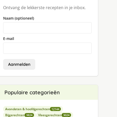
Ontvang de lekkerste recepten in je inbox.
Naam (optioneel)
E-mail
Aanmelden
Populaire categorieën
Avondeten & hoofdgerechten
12144
Bijgerechten
Vleesgerechten
3824
3024