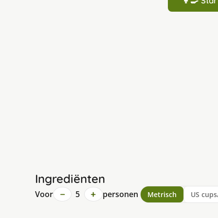
👩‍🍳 St
Ingrediënten
−
+
Voor
5
personen
Metrisch
US cups