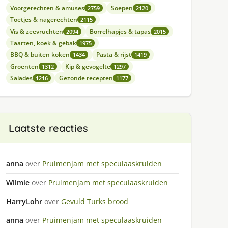
Voorgerechten & amuses
Soepen
2759
2120
Toetjes & nagerechten
2115
Vis & zeevruchten
Borrelhapjes & tapas
2094
2015
Taarten, koek & gebak
1975
BBQ & buiten koken
Pasta & rijst
1434
1419
Groenten
Kip & gevogelte
1312
1297
Salades
Gezonde recepten
1216
1177
Laatste reacties
anna
over
Pruimenjam met speculaaskruiden
Wilmie
over
Pruimenjam met speculaaskruiden
HarryLohr
over
Gevuld Turks brood
anna
over
Pruimenjam met speculaaskruiden