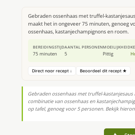
Gebraden ossenhaas met truffel-kastanjesaus 
maakt het in ongeveer 75 minuten, genoeg voo
ossenhaas, kastanjechampignons en room.
BEREIDINGSTIJD
AANTAL PERSONEN
MOEILIJKHEID
K
75 minuten
5
Pittig
H
Direct naar recept ↓
Beoordeel dit recept ★
Gebraden ossenhaas met truffel-kastanjesaus i
combinatie van ossenhaas en kastanjechampigno
op tafel, genoeg voor 5 personen. Bekijk hiero