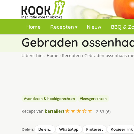
Home
Recepten
Nieuw
BBQ & Z
Gebraden ossenhaas
U bent hier:
Home
›
Recepten
›
Gebraden ossenhaas met 
Avondeten & hoofdgerechten
Vleesgerechten
★★★☆☆
Recept van
bertallers
2.83 (6)
Delen:
WhatsApp
Pinterest
Delen…
Kopieer link