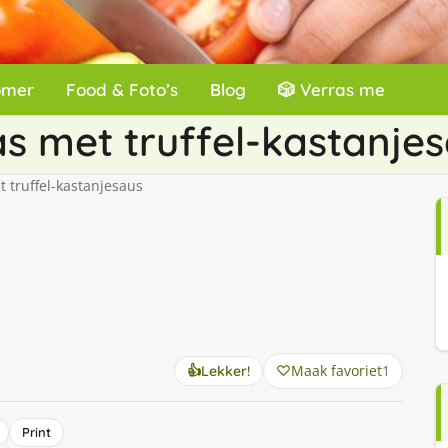
omer
Food & Foto’s
Blog
🎲 Verras me
 met truffel-kastanje
truffel-kastanjesaus
Maak favoriet
1
👍
Lekker!
Print