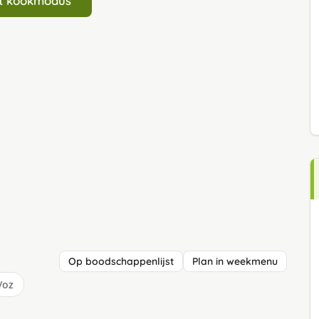
art kookmodus
Op boodschappenlijst
Plan in weekmenu
/oz