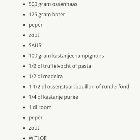
500 gram ossenhaas
125 gram boter
peper
zout
SAUS:
100 gram kastanjechampignons
1/2 dl truffelvocht of pasta
1/2 dl madeira
1 1/2 dl ossenstaartbouillon of runderfond
1/4 dl kastanje puree
1 dl room
peper
zout
WITLOF: