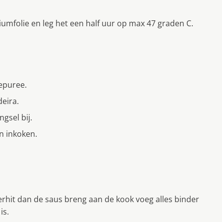
niumfolie en leg het een half uur op max 47 graden C.
jepuree.
deira.
gsel bij.
n inkoken.
verhit dan de saus breng aan de kook voeg alles binder
is.