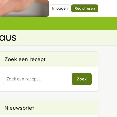
Inloggen
Registreren
saus
Zoek een recept
Zoeken
Zoek
naar:
Nieuwsbrief