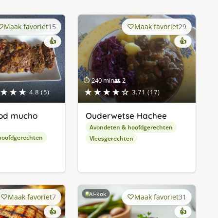
Maak favoriet
15
Maak favoriet
29
👍
👍
⏱ 240 min
👥 2
★★★
★★★★☆
4.8 (5)
3.71 (17)
od mucho
Ouderwetse Hachee
Avondeten & hoofdgerechten
hoofdgerechten
Vleesgerechten
AI-kok
Maak favoriet
7
Maak favoriet
31
👍
👍