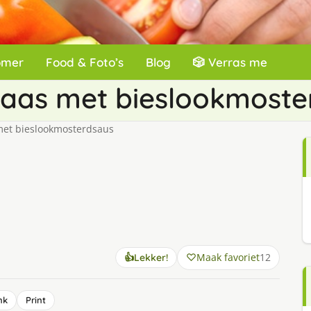
omer
Food & Foto’s
Blog
🎲 Verras me
aas met bieslookmoste
et bieslookmosterdsaus
Maak favoriet
12
👍
Lekker!
nk
Print