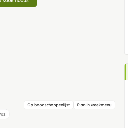
art kookmodus
Op boodschappenlijst
Plan in weekmenu
/oz