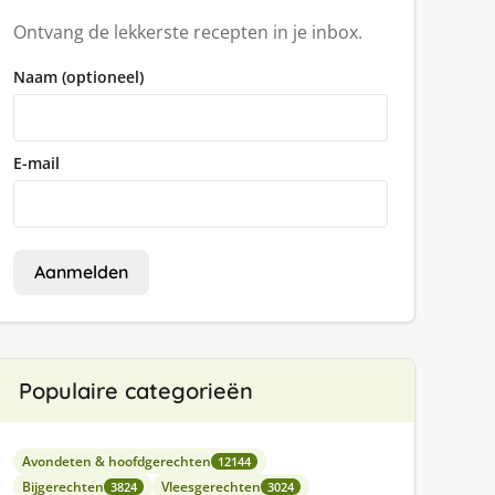
Ontvang de lekkerste recepten in je inbox.
Naam (optioneel)
E-mail
Aanmelden
Populaire categorieën
Avondeten & hoofdgerechten
12144
Bijgerechten
Vleesgerechten
3824
3024