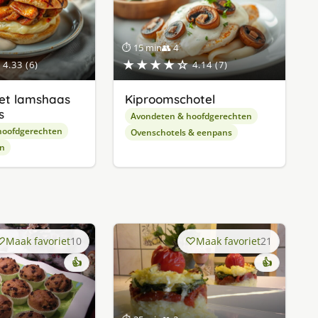
⏱ 15 min
👥 4
★★★★☆
4.33 (6)
4.14 (7)
et lamshaas
Kiproomschotel
s
Avondeten & hoofdgerechten
hoofdgerechten
Ovenschotels & eenpans
en
Maak favoriet
10
Maak favoriet
21
👍
👍