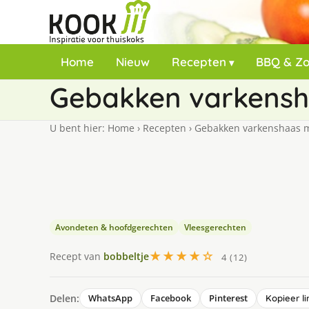
Home
Nieuw
Recepten
BBQ & Z
Gebakken varkensh
U bent hier:
Home
›
Recepten
›
Gebakken varkenshaas m
Avondeten & hoofdgerechten
Vleesgerechten
★★★★☆
Recept van
bobbeltje
4 (12)
Delen:
WhatsApp
Facebook
Pinterest
Kopieer li