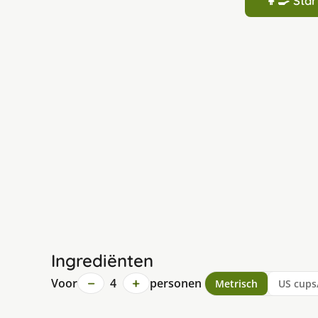
👩‍🍳 St
Ingrediënten
−
+
Voor
4
personen
Metrisch
US cups