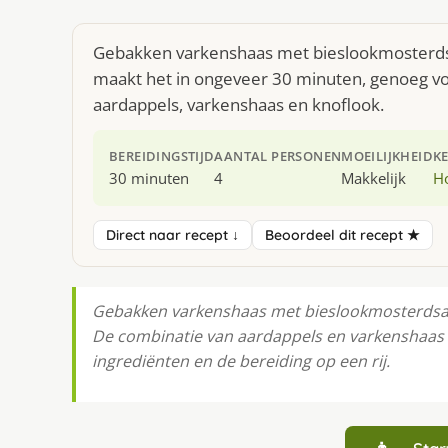
Gebakken varkenshaas met bieslookmosterdsau
maakt het in ongeveer 30 minuten, genoeg voo
aardappels, varkenshaas en knoflook.
BEREIDINGSTIJD
AANTAL PERSONEN
MOEILIJKHEID
K
30 minuten
4
Makkelijk
H
Direct naar recept ↓
Beoordeel dit recept ★
Gebakken varkenshaas met bieslookmosterdsaus 
De combinatie van aardappels en varkenshaas ma
ingrediënten en de bereiding op een rij.