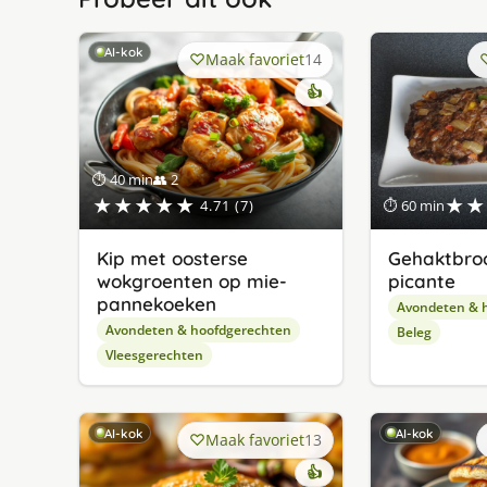
AI-kok
Maak favoriet
14
👍
⏱ 40 min
👥 2
★★★★★
★★
4.71 (7)
⏱ 60 min
Kip met oosterse
Gehaktbro
wokgroenten op mie-
picante
pannekoeken
Avondeten & 
Avondeten & hoofdgerechten
Beleg
Vleesgerechten
AI-kok
AI-kok
Maak favoriet
13
👍