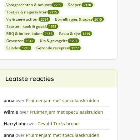
Voorgerechten & amuses
Soepen
2759
2120
Toetjes & nagerechten
2115
Vis & zeevruchten
Borrelhapjes & tapas
2094
2015
Taarten, koek & gebak
1975
BBQ & buiten koken
Pasta & rijst
1434
1419
Groenten
Kip & gevogelte
1312
1297
Salades
Gezonde recepten
1216
1177
Laatste reacties
anna
over
Pruimenjam met speculaaskruiden
Wilmie
over
Pruimenjam met speculaaskruiden
HarryLohr
over
Gevuld Turks brood
anna
over
Pruimenjam met speculaaskruiden