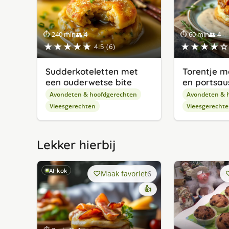
⏱ 240 min
👥 4
⏱ 60 min
👥 4
★★★★★
★★★★☆
4.5 (6)
Sudderkoteletten met
Torentje m
een ouderwetse bite
en portsau
Avondeten & hoofdgerechten
Avondeten & 
Vleesgerechten
Vleesgerecht
Lekker hierbij
AI-kok
Maak favoriet
6
👍