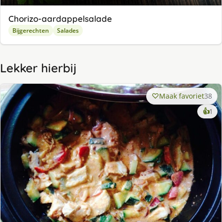
Chorizo-aardappelsalade
Bijgerechten
Salades
Lekker hierbij
Maak favoriet
38
ke
👍
1
lek
ge