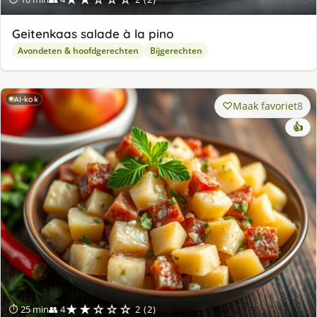
Geitenkaas salade à la pino
Avondeten & hoofdgerechten
Bijgerechten
AI-kok
Maak favoriet
8
👍
★★☆☆☆
⏱ 25 min
👥 4
2 (2)