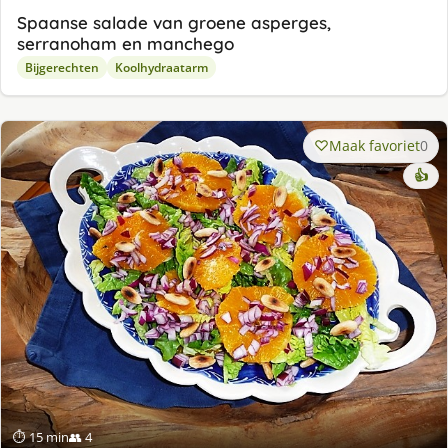
Spaanse salade van groene asperges,
serranoham en manchego
Bijgerechten
Koolhydraatarm
Maak favoriet
0
👍
⏱ 15 min
👥 4