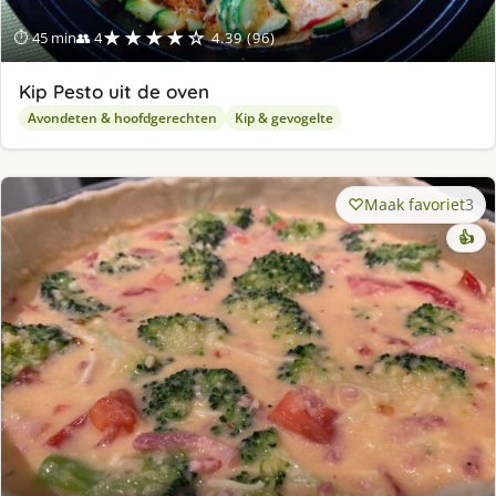
★★★★☆
⏱ 45 min
👥 4
4.39 (96)
Kip Pesto uit de oven
Avondeten & hoofdgerechten
Kip & gevogelte
Maak favoriet
3
👍