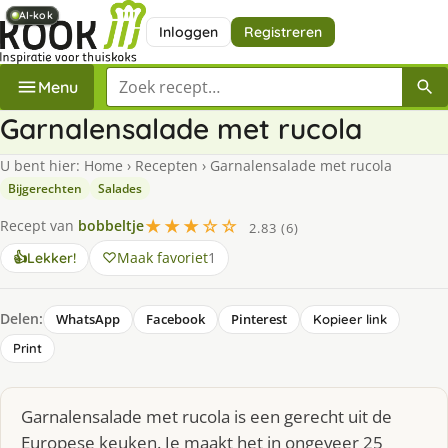
AI-kok
AI-kok
AI-kok
Inloggen
Registreren
Zoek een recept
Menu
Garnalensalade met rucola
U bent hier:
Home
›
Recepten
›
Garnalensalade met rucola
Bijgerechten
Salades
★★★☆☆
Recept van
bobbeltje
2.83 (6)
Maak favoriet
1
👍
Lekker!
Delen:
WhatsApp
Facebook
Pinterest
Kopieer link
Print
Garnalensalade met rucola is een gerecht uit de
Europese keuken. Je maakt het in ongeveer 25