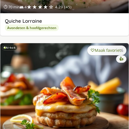
★★★★☆
⏱ 70 min
👥 4
4.29 (45)
Quiche Lorraine
Avondeten & hoofdgerechten
AI-kok
Maak favoriet
6
👍