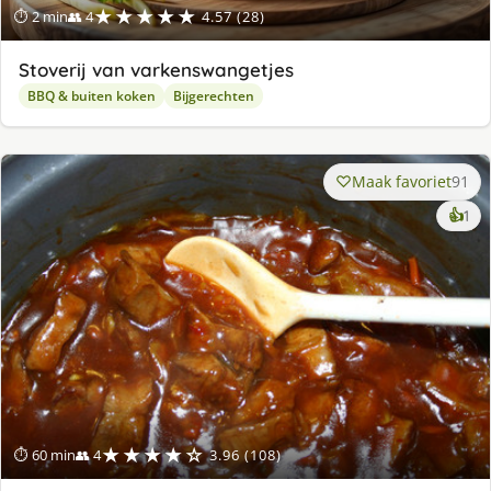
★★★★★
⏱ 2 min
👥 4
4.57 (28)
Stoverij van varkenswangetjes
BBQ & buiten koken
Bijgerechten
Maak favoriet
91
ke
👍
1
lek
ge
★★★★☆
⏱ 60 min
👥 4
3.96 (108)