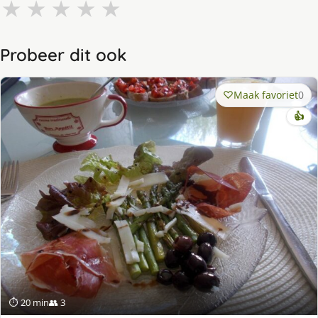
★
★
★
★
★
Probeer dit ook
Maak favoriet
0
👍
⏱ 20 min
👥 3