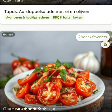
⏱ 20 min
👥 5
Tapas: Aardappelsalade met ei en olijven
Avondeten & hoofdgerechten
BBQ & buiten koken
AI-kok
Maak favoriet
9
👍
★★★☆☆
⏱ 10 min
👥 4
3 (3)