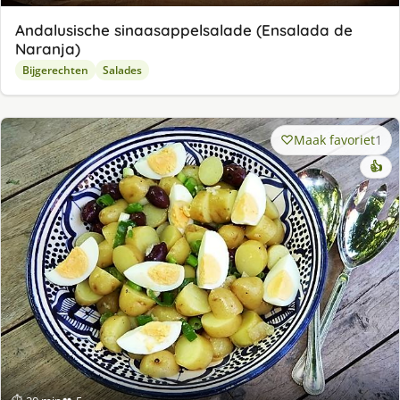
Andalusische sinaasappelsalade (Ensalada de
Naranja)
Bijgerechten
Salades
Maak favoriet
1
👍