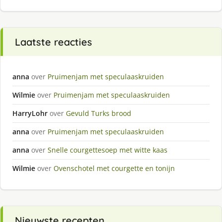
Laatste reacties
anna
over
Pruimenjam met speculaaskruiden
Wilmie
over
Pruimenjam met speculaaskruiden
HarryLohr
over
Gevuld Turks brood
anna
over
Pruimenjam met speculaaskruiden
anna
over
Snelle courgettesoep met witte kaas
Wilmie
over
Ovenschotel met courgette en tonijn
Nieuwste recepten