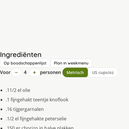
Ingrediënten
Op boodschappenlijst
Plan in weekmenu
−
+
Voor
4
personen
Metrisch
US cups/oz
.11/2 el olie
.1 fijngehakt teentje knoflook
.16 tijgergarnalen
.1/2 el fijngehakte peterselie
.150 gr chorizo in halve plakken