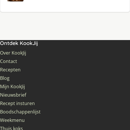
Ontdek KookJij
Over KookJij
Contact
Recepten
Blog
Mijn KookJij
Nieuwsbrief
Recept insturen
Boodschappenlijst
Weekmenu
Thuis koks