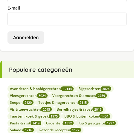
E-mail
Aanmelden
Populaire categorieën
Avondeten & hoofdgerechten
Bijgerechten
12144
3824
Vleesgerechten
Voorgerechten & amuses
3024
2759
Soepen
Toetjes & nagerechten
2120
2115
Vis & zeevruchten
Borrelhapjes & tapas
2095
2015
Taarten, koek & gebak
BBQ & buiten koken
1975
1434
Pasta & rijst
Groenten
Kip & gevogelte
1419
1312
1297
Salades
Gezonde recepten
1216
1177