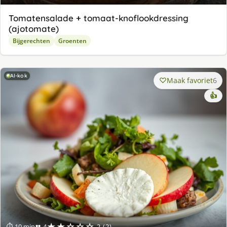
Tomatensalade + tomaat-knoflookdressing
(ajotomate)
Bijgerechten
Groenten
AI-kok
Maak favoriet
6
👍
★★☆☆☆
⏱ 10 min
👥 4
2 (2)