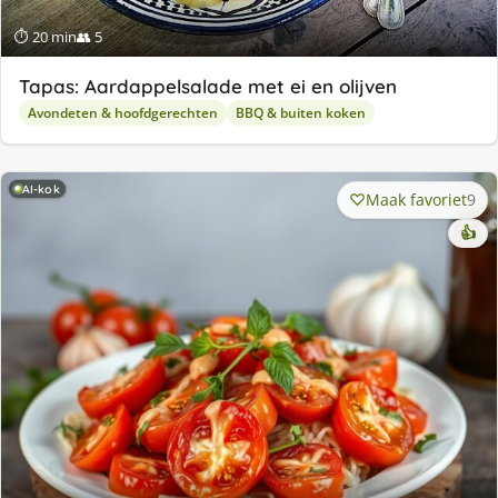
⏱ 20 min
👥 5
Tapas: Aardappelsalade met ei en olijven
Avondeten & hoofdgerechten
BBQ & buiten koken
AI-kok
Maak favoriet
9
👍