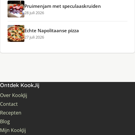
Pruimenjam met speculaaskruiden
28 juli 2026
Echte Napolitaanse pizza
27 juli 2026
Ontdek KookJij
Over KookJij
Contact
Recepten
Blog
Mijn KookJij