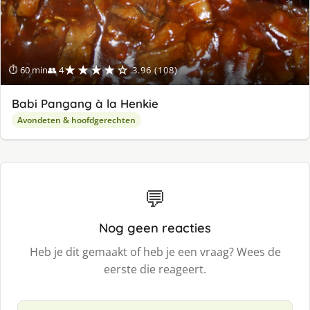
★★★★☆
⏱ 60 min
👥 4
3.96 (108)
Babi Pangang à la Henkie
Avondeten & hoofdgerechten
💬
Nog geen reacties
Heb je dit gemaakt of heb je een vraag? Wees de
eerste die reageert.