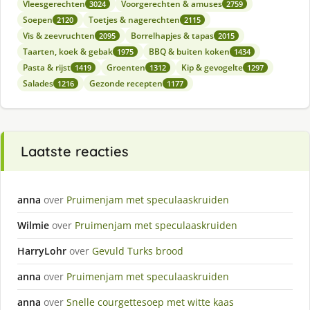
Vleesgerechten
Voorgerechten & amuses
3024
2759
Soepen
Toetjes & nagerechten
2120
2115
Vis & zeevruchten
Borrelhapjes & tapas
2095
2015
Taarten, koek & gebak
BBQ & buiten koken
1975
1434
Pasta & rijst
Groenten
Kip & gevogelte
1419
1312
1297
Salades
Gezonde recepten
1216
1177
Laatste reacties
anna
over
Pruimenjam met speculaaskruiden
Wilmie
over
Pruimenjam met speculaaskruiden
HarryLohr
over
Gevuld Turks brood
anna
over
Pruimenjam met speculaaskruiden
anna
over
Snelle courgettesoep met witte kaas