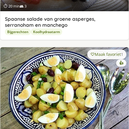
⏱ 20 min
👥 3
Spaanse salade van groene asperges,
serranoham en manchego
Bijgerechten
Koolhydraatarm
Maak favoriet
1
👍