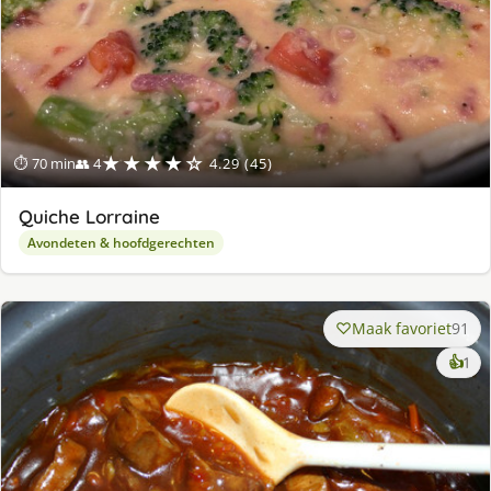
★★★★☆
⏱ 70 min
👥 4
4.29 (45)
Quiche Lorraine
Avondeten & hoofdgerechten
Maak favoriet
91
ke
👍
1
lek
ge