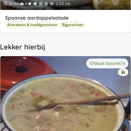
★★☆☆☆
⏱ 30 min
👥 4
2.25 (4)
Spaanse aardappelsalade
Avondeten & hoofdgerechten
Bijgerechten
Lekker hierbij
Maak favoriet
74
👍