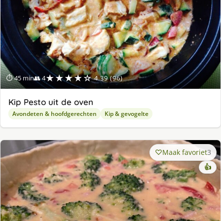
★★★★☆
⏱ 45 min
👥 4
4.39 (96)
Kip Pesto uit de oven
Avondeten & hoofdgerechten
Kip & gevogelte
Maak favoriet
3
👍