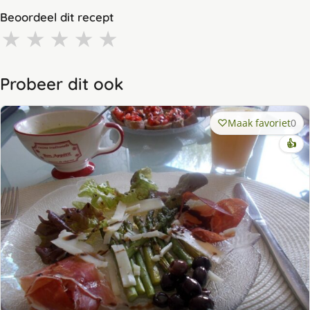
Beoordeel dit recept
★
★
★
★
★
Probeer dit ook
Maak favoriet
0
👍