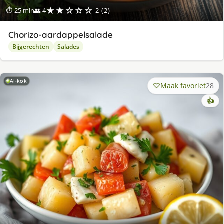
★★☆☆☆
⏱ 25 min
👥 4
2 (2)
Chorizo-aardappelsalade
Bijgerechten
Salades
AI-kok
Maak favoriet
28
👍