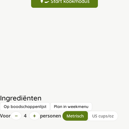
👩‍🍳 Start kookmodus
Ingrediënten
Op boodschappenlijst
Plan in weekmenu
−
+
Voor
4
personen
Metrisch
US cups/oz