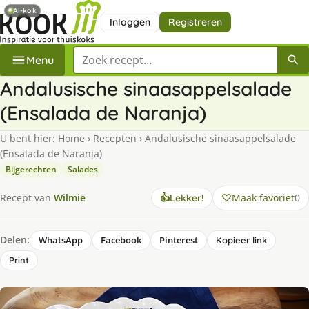
AI-kok
Inloggen
Registreren
Zoek een recept
Menu
Andalusische sinaasappelsalade
(Ensalada de Naranja)
U bent hier:
Home
›
Recepten
›
Andalusische sinaasappelsalade
(Ensalada de Naranja)
Bijgerechten
Salades
Maak favoriet
0
Recept van
Wilmie
👍
Lekker!
Delen:
WhatsApp
Facebook
Pinterest
Kopieer link
Print