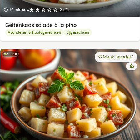
★★☆☆☆
⏱ 10 min
👥 4
2 (2)
Geitenkaas salade à la pino
Avondeten & hoofdgerechten
Bijgerechten
AI-kok
Maak favoriet
8
👍