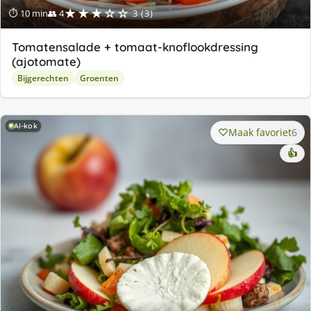
★★★☆☆
⏱ 10 min
👥 4
3 (3)
Tomatensalade + tomaat-knoflookdressing
(ajotomate)
Bijgerechten
Groenten
AI-kok
Maak favoriet
6
👍