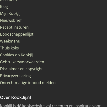
Blog
Mijn KookJij
Nieuwsbrief
Recept insturen
Boodschappenlijst
Weekmenu
Thuis koks
Cookies op KookJij
Gebruikersvoorwaarden
Disclaimer en copyright
Privacyverklaring
Onrechtmatige inhoud melden
Over KookJij.nl
KookJij is dé kookwebsite vol recepten en inspiratie voor