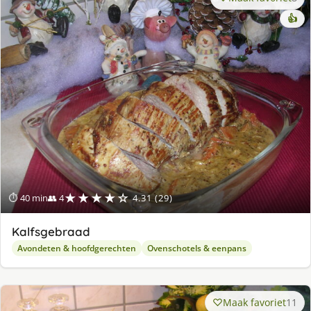
👍
★★★★☆
⏱ 40 min
👥 4
4.31 (29)
Kalfsgebraad
Avondeten & hoofdgerechten
Ovenschotels & eenpans
Maak favoriet
11