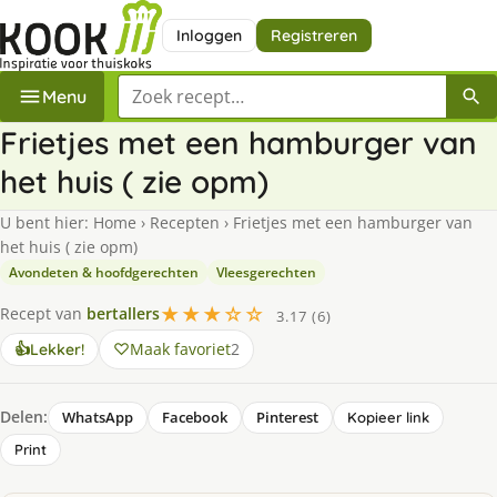
Inloggen
Registreren
Zoek een recept
Menu
Frietjes met een hamburger van
het huis ( zie opm)
U bent hier:
Home
›
Recepten
›
Frietjes met een hamburger van
het huis ( zie opm)
Avondeten & hoofdgerechten
Vleesgerechten
★★★☆☆
Recept van
bertallers
3.17 (6)
Maak favoriet
2
👍
Lekker!
Delen:
WhatsApp
Facebook
Pinterest
Kopieer link
Print