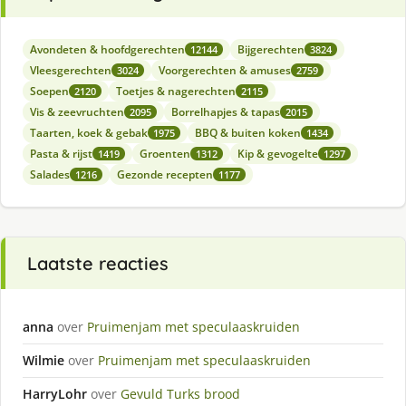
Avondeten & hoofdgerechten
Bijgerechten
12144
3824
Vleesgerechten
Voorgerechten & amuses
3024
2759
Soepen
Toetjes & nagerechten
2120
2115
Vis & zeevruchten
Borrelhapjes & tapas
2095
2015
Taarten, koek & gebak
BBQ & buiten koken
1975
1434
Pasta & rijst
Groenten
Kip & gevogelte
1419
1312
1297
Salades
Gezonde recepten
1216
1177
Laatste reacties
anna
over
Pruimenjam met speculaaskruiden
Wilmie
over
Pruimenjam met speculaaskruiden
HarryLohr
over
Gevuld Turks brood