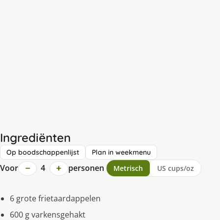
Ingrediënten
Op boodschappenlijst
Plan in weekmenu
−
+
Voor
4
personen
Metrisch
US cups/oz
6 grote frietaardappelen
600 g varkensgehakt