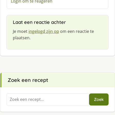
e
Login om te reageren
e
f
:
Laat een reactie achter
Je moet
ingelogd zijn op
om een reactie te
plaatsen.
Zoek een recept
Zoeken
Zoek
naar: