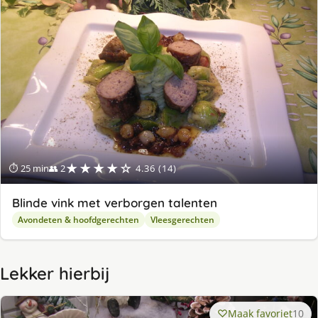
★★★★☆
⏱ 25 min
👥 2
4.36 (14)
Blinde vink met verborgen talenten
Avondeten & hoofdgerechten
Vleesgerechten
Lekker hierbij
Maak favoriet
10