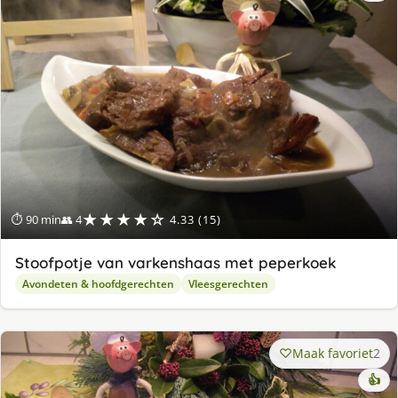
★★★★☆
⏱ 90 min
👥 4
4.33 (15)
Stoofpotje van varkenshaas met peperkoek
Avondeten & hoofdgerechten
Vleesgerechten
Maak favoriet
2
👍