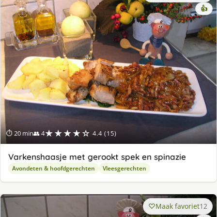
👍
★★★★☆
⏱ 20 min
👥 4
4.4 (15)
Varkenshaasje met gerookt spek en spinazie
Avondeten & hoofdgerechten
Vleesgerechten
Maak favoriet
12