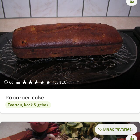
👍
★★★★★
⏱ 60 min
4.5 (20)
Rabarber cake
Taarten, koek & gebak
Maak favoriet
3
👍