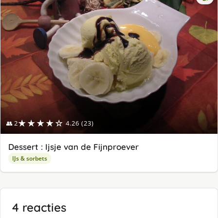
★★★★☆
👥 2
4.26 (23)
Dessert : Ijsje van de Fijnproever
IJs & sorbets
4 reacties