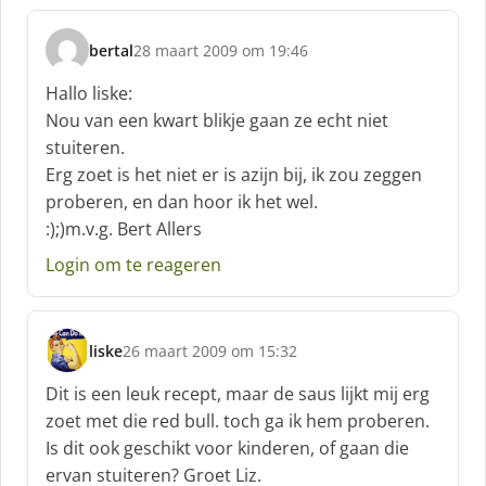
bertal
28 maart 2009 om 19:46
s
c
Hallo liske:
h
Nou van een kwart blikje gaan ze echt niet
r
stuiteren.
e
Erg zoet is het niet er is azijn bij, ik zou zeggen
e
f
proberen, en dan hoor ik het wel.
:
:);)m.v.g. Bert Allers
Login om te reageren
liske
26 maart 2009 om 15:32
s
c
Dit is een leuk recept, maar de saus lijkt mij erg
h
zoet met die red bull. toch ga ik hem proberen.
r
Is dit ook geschikt voor kinderen, of gaan die
e
ervan stuiteren? Groet Liz.
e