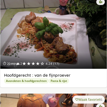
👍
★★★★☆
⏱ 20 min
👥 2
4.24 (17)
Hoofdgerecht : van de fijnproever
Avondeten & hoofdgerechten
Pasta & rijst
Maak favoriet
6
👍