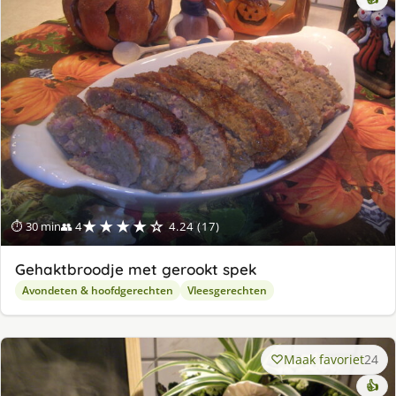
★★★★☆
⏱ 30 min
👥 4
4.24 (17)
Gehaktbroodje met gerookt spek
Avondeten & hoofdgerechten
Vleesgerechten
Maak favoriet
24
👍