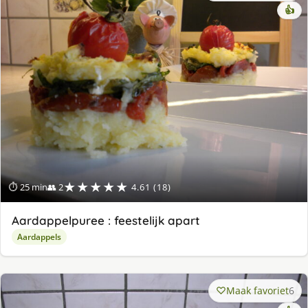
👍
★★★★★
⏱ 25 min
👥 2
4.61 (18)
Aardappelpuree : feestelijk apart
Aardappels
Maak favoriet
6