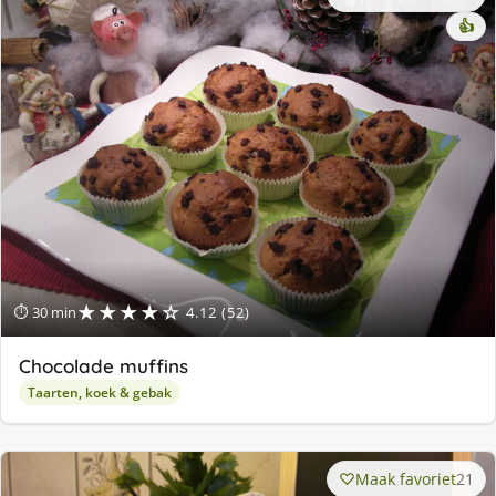
👍
★★★★☆
⏱ 30 min
4.12 (52)
Chocolade muffins
Taarten, koek & gebak
Maak favoriet
21