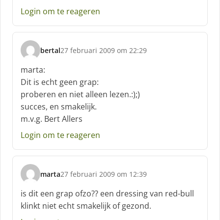
f
Login om te reageren
:
bertal
27 februari 2009 om 22:29
s
c
marta:
h
Dit is echt geen grap:
r
proberen en niet alleen lezen.:);)
e
succes, en smakelijk.
e
f
m.v.g. Bert Allers
:
Login om te reageren
marta
27 februari 2009 om 12:39
s
c
is dit een grap ofzo?? een dressing van red-bull
h
klinkt niet echt smakelijk of gezond.
r