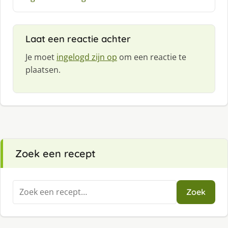
e
e
f
Laat een reactie achter
:
Je moet
ingelogd zijn op
om een reactie te
plaatsen.
Zoek een recept
Zoeken
Zoek
naar: