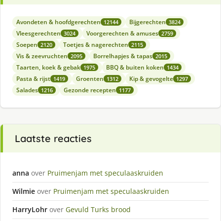
Avondeten & hoofdgerechten
Bijgerechten
12144
3824
Vleesgerechten
Voorgerechten & amuses
3024
2759
Soepen
Toetjes & nagerechten
2120
2115
Vis & zeevruchten
Borrelhapjes & tapas
2095
2015
Taarten, koek & gebak
BBQ & buiten koken
1975
1434
Pasta & rijst
Groenten
Kip & gevogelte
1419
1312
1297
Salades
Gezonde recepten
1216
1177
Laatste reacties
anna
over
Pruimenjam met speculaaskruiden
Wilmie
over
Pruimenjam met speculaaskruiden
HarryLohr
over
Gevuld Turks brood