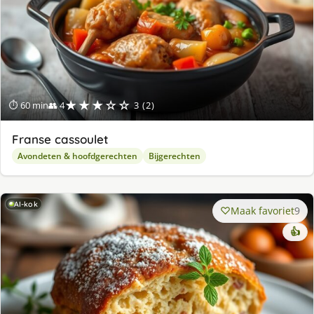
★★★☆☆
⏱ 60 min
👥 4
3 (2)
Franse cassoulet
Avondeten & hoofdgerechten
Bijgerechten
AI-kok
Maak favoriet
9
👍