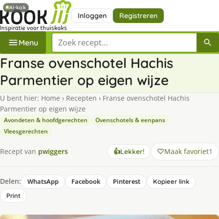
AI-kok
Inloggen
Registreren
Zoek een recept
Menu
Franse ovenschotel Hachis
Parmentier op eigen wijze
U bent hier:
Home
›
Recepten
›
Franse ovenschotel Hachis
Parmentier op eigen wijze
Avondeten & hoofdgerechten
Ovenschotels & eenpans
Vleesgerechten
Maak favoriet
1
Recept van
pwiggers
👍
Lekker!
Delen:
WhatsApp
Facebook
Pinterest
Kopieer link
Print