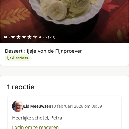
★★★★☆
👥 2
4.26 (23)
Dessert : Ijsje van de Fijnproever
IJs & sorbets
1 reactie
Els Meeuwsen
10 februari 2026 om 09:59
s
c
Heerlijke schotel, Petra
h
Login om te reageren
r