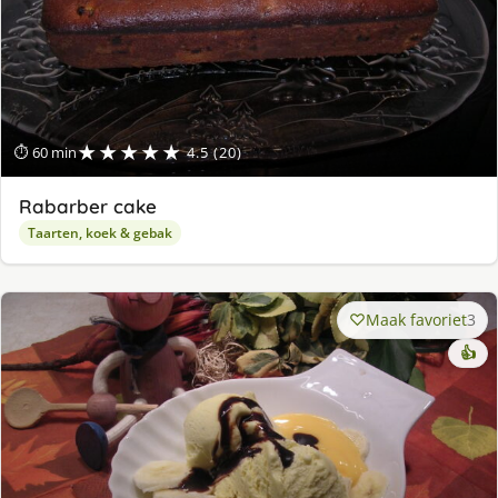
★★★★★
⏱ 60 min
4.5 (20)
Rabarber cake
Taarten, koek & gebak
Maak favoriet
3
👍