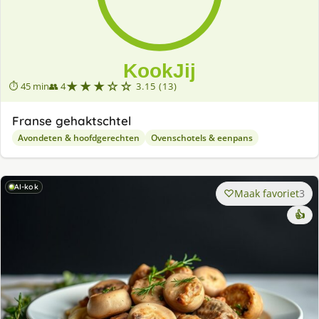
★★★☆☆
⏱ 45 min
👥 4
3.15 (13)
Franse gehaktschtel
Avondeten & hoofdgerechten
Ovenschotels & eenpans
AI-kok
Maak favoriet
3
👍