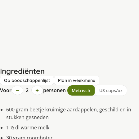
Ingrediënten
Op boodschappenlijst
Plan in weekmenu
−
+
Voor
2
personen
Metrisch
US cups/oz
600 gram beetje kruimige aardappelen, geschild en in
stukken gesneden
1 ½ dl warme melk
30 gram roomboter