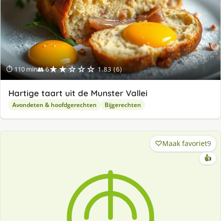
★★☆☆☆
⏱ 110 min
👥 6
1.83 (6)
Hartige taart uit de Munster Vallei
Avondeten & hoofdgerechten
Bijgerechten
Maak favoriet
9
👍