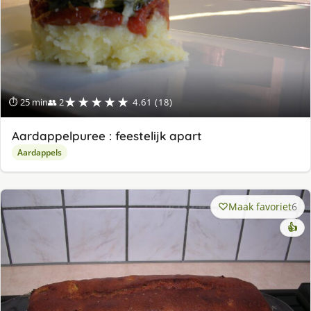
★★★★★
⏱ 25 min
👥 2
4.61 (18)
Aardappelpuree : feestelijk apart
Aardappels
Maak favoriet
6
👍