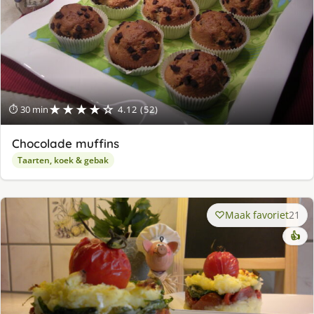
★★★★☆
⏱ 30 min
4.12 (52)
Chocolade muffins
Taarten, koek & gebak
Maak favoriet
21
👍