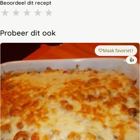
Beoordeel dit recept
★
★
★
★
★
Probeer dit ook
Maak favoriet
1
👍