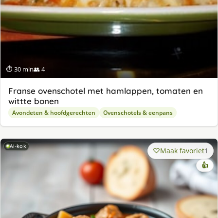
⏱ 30 min
👥 4
Franse ovenschotel met hamlappen, tomaten en
wittte bonen
Avondeten & hoofdgerechten
Ovenschotels & eenpans
AI-kok
Maak favoriet
1
👍