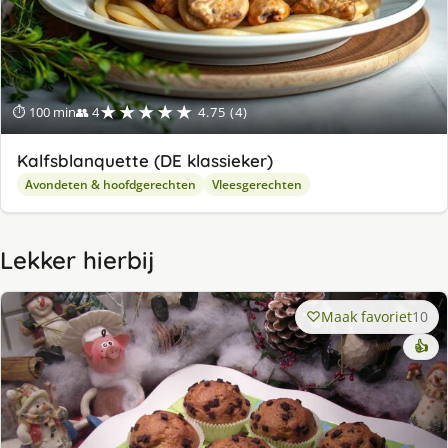
★★★★★
⏱ 100 min
👥 4
4.75 (4)
Kalfsblanquette (DE klassieker)
Avondeten & hoofdgerechten
Vleesgerechten
Lekker hierbij
Maak favoriet
10
👍