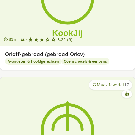
★★★☆☆
⏱ 60 min
👥 4
3.22 (9)
Orloff-gebraad (gebraad Orlov)
Avondeten & hoofdgerechten
Ovenschotels & eenpans
Maak favoriet
17
👍