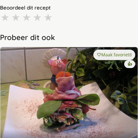
Beoordeel dit recept
★
★
★
★
★
Probeer dit ook
Maak favoriet
8
👍