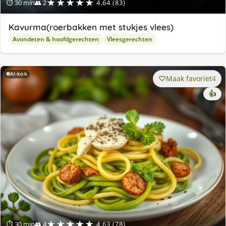
★★★★★
⏱ 30 min
👥 2
4.64 (83)
Kavurma(roerbakken met stukjes vlees)
Avondeten & hoofdgerechten
Vleesgerechten
AI-kok
Maak favoriet
4
👍
★★★★★
⏱ 30 min
👥 4
4.63 (78)