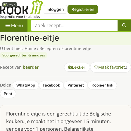
AI-kok
AI-kok
Inloggen
Registreren
Zoek een recept
Menu
Florentine-eitje
U bent hier:
Home
›
Recepten
›
Florentine-eitje
Voorgerechten & amuses
Maak favoriet
2
Recept van
beerder
👍
Lekker!
Delen:
WhatsApp
Facebook
Pinterest
Kopieer link
Print
Florentine-eitje is een gerecht uit de Belgische
keuken. Je maakt het in ongeveer 15 minuten,
genoeg voor 1 personen. Belangrijkste