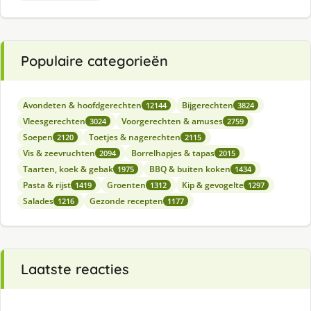
Populaire categorieën
Avondeten & hoofdgerechten
Bijgerechten
12144
3824
Vleesgerechten
Voorgerechten & amuses
3024
2759
Soepen
Toetjes & nagerechten
2120
2115
Vis & zeevruchten
Borrelhapjes & tapas
2094
2015
Taarten, koek & gebak
BBQ & buiten koken
1975
1434
Pasta & rijst
Groenten
Kip & gevogelte
1419
1312
1297
Salades
Gezonde recepten
1216
1177
Laatste reacties