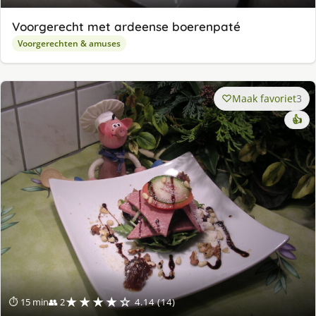
Voorgerecht met ardeense boerenpaté
Voorgerechten & amuses
Maak favoriet
3
👍
★★★★☆
⏱ 15 min
👥 2
4.14 (14)