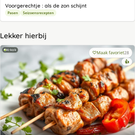
Voorgerechtje : als de zon schijnt
Pasen
Seizoensrecepten
Lekker hierbij
AI-kok
Maak favoriet
28
👍