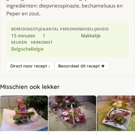
ingrediënten: diepvriesspinazie, bechamelsaus en
Peper en zout.
BEREIDINGSTIJD
AANTAL PERSONEN
MOEILIJKHEID
15 minuten
1
Makkelijk
KEUKEN
HERKOMST
Belgische
Belgie
Direct naar recept ↓
Beoordeel dit recept ★
Misschien ook lekker