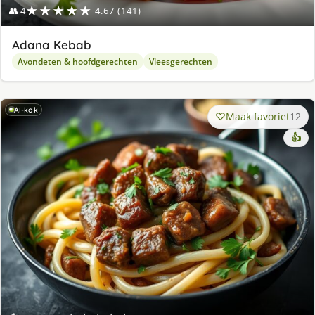
★★★★★
👥 4
4.67 (141)
Adana Kebab
Avondeten & hoofdgerechten
Vleesgerechten
AI-kok
Maak favoriet
12
👍