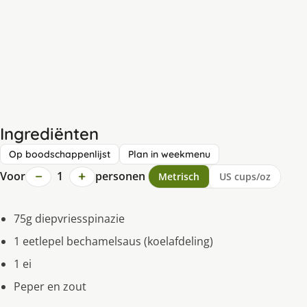
Ingrediënten
Op boodschappenlijst
Plan in weekmenu
−
+
Voor
1
personen
Metrisch
US cups/oz
75g diepvriesspinazie
1 eetlepel bechamelsaus (koelafdeling)
1 ei
Peper en zout