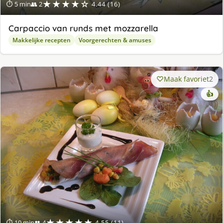
★★★★☆
⏱ 5 min
👥 2
4.44 (16)
Carpaccio van runds met mozzarella
Makkelijke recepten
Voorgerechten & amuses
Maak favoriet
2
👍
★★★★★
⏱ 10 min
👥 4
4.55 (11)