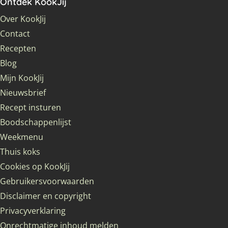
Ontdek KookJij
Over KookJij
Contact
Recepten
Blog
Mijn KookJij
Nieuwsbrief
Recept insturen
Boodschappenlijst
Weekmenu
Thuis koks
Cookies op KookJij
Gebruikersvoorwaarden
Disclaimer en copyright
Privacyverklaring
Onrechtmatige inhoud melden