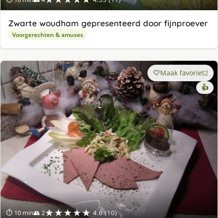
Zwarte woudham gepresenteerd door fijnproever
Voorgerechten & amuses
Maak favoriet
2
👍
★★★★★
⏱ 10 min
👥 2
4.6 (10)