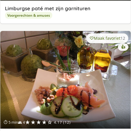
Limburgse paté met zijn garnituren
Voorgerechten & amuses
Maak favoriet
12
👍
★★★★☆
⏱ 5 min
👥 4
4.17 (12)