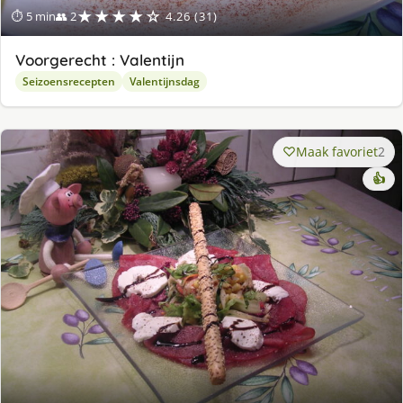
★★★★☆
⏱ 5 min
👥 2
4.26 (31)
Voorgerecht : Valentijn
Seizoensrecepten
Valentijnsdag
Maak favoriet
2
👍