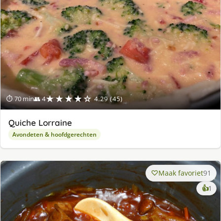
★★★★☆
⏱ 70 min
👥 4
4.29 (45)
Quiche Lorraine
Avondeten & hoofdgerechten
Maak favoriet
91
ke
👍
1
lek
ge