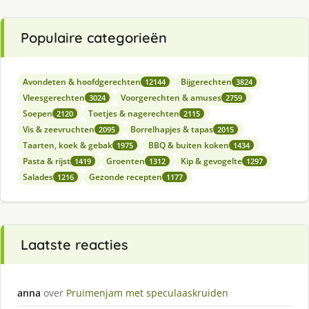
Populaire categorieën
Avondeten & hoofdgerechten
Bijgerechten
12144
3824
Vleesgerechten
Voorgerechten & amuses
3024
2759
Soepen
Toetjes & nagerechten
2120
2115
Vis & zeevruchten
Borrelhapjes & tapas
2095
2015
Taarten, koek & gebak
BBQ & buiten koken
1975
1434
Pasta & rijst
Groenten
Kip & gevogelte
1419
1312
1297
Salades
Gezonde recepten
1216
1177
Laatste reacties
anna
over
Pruimenjam met speculaaskruiden