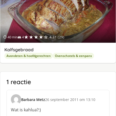
★★★★☆
⏱ 40 min
👥 4
4.31 (29)
Kalfsgebraad
Avondeten & hoofdgerechten
Ovenschotels & eenpans
1 reactie
Barbara Metz
26 september 2011 om 13:10
s
c
Wat is kahlua?:)
h