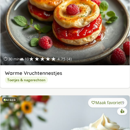
★★★★★
⏱ 30 min
👥 10
4.75 (4)
Warme Vruchtennestjes
Toetjes & nagerechten
AI-kok
Maak favoriet
9
👍