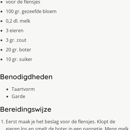
voor de flensjes
100 gr. gezeefde bloem
0,2 dl. melk
3 eieren
3 gr. zout
20 gr. boter
10 gr. suiker
Benodigdheden
Taartvorm
Garde
Bereidingswijze
Eerst maak je het beslag voor de flensjes. Klopt de
eieren los en smelt de boter in een pannetje. Meng melk,