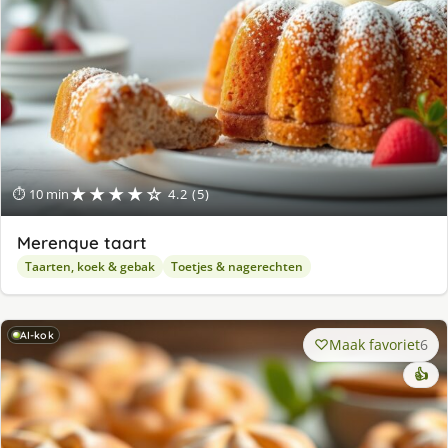
★★★★☆
⏱ 10 min
4.2 (5)
Merenque taart
Taarten, koek & gebak
Toetjes & nagerechten
AI-kok
Maak favoriet
6
👍