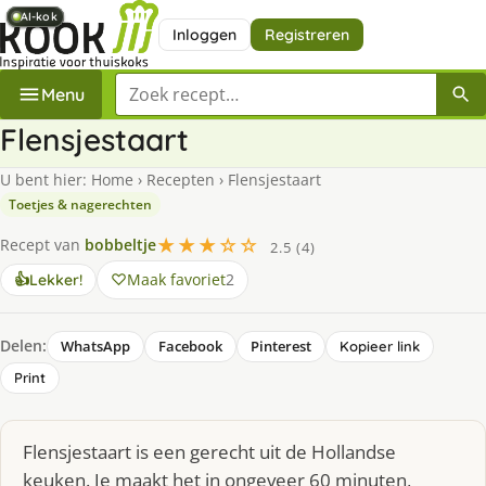
AI-kok
AI-kok
AI-kok
AI-kok
AI-kok
Inloggen
Registreren
Zoek een recept
Menu
Flensjestaart
U bent hier:
Home
›
Recepten
›
Flensjestaart
Toetjes & nagerechten
★★★☆☆
Recept van
bobbeltje
2.5 (4)
Maak favoriet
2
👍
Lekker!
Delen:
WhatsApp
Facebook
Pinterest
Kopieer link
Print
Flensjestaart is een gerecht uit de Hollandse
keuken. Je maakt het in ongeveer 60 minuten,