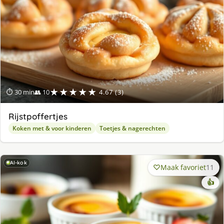
★★★★★
⏱ 30 min
👥 10
4.67 (3)
Rijstpoffertjes
Koken met & voor kinderen
Toetjes & nagerechten
AI-kok
Maak favoriet
11
👍