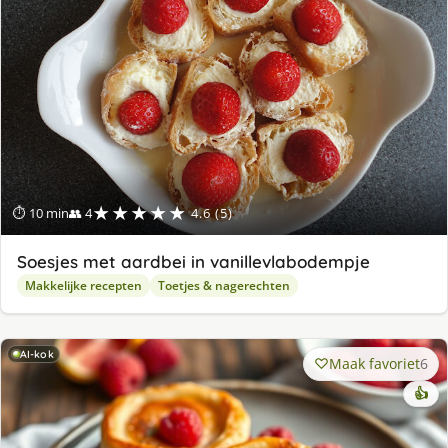
★★★★★
⏱ 10 min
👥 4
4.6 (5)
Soesjes met aardbei in vanillevlabodempje
Makkelijke recepten
Toetjes & nagerechten
AI-kok
Maak favoriet
6
👍