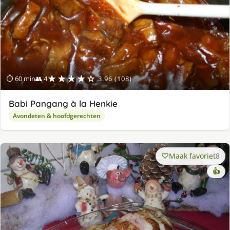
★★★★☆
⏱ 60 min
👥 4
3.96 (108)
Babi Pangang à la Henkie
Avondeten & hoofdgerechten
Maak favoriet
8
👍