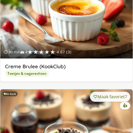
★★★★★
⏱ 90 min
👥 4
4.67 (3)
Creme Brulee (KookClub)
Toetjes & nagerechten
AI-kok
Maak favoriet
7
👍