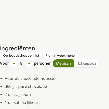
Ingrediënten
Op boodschappenlijst
Plan in weekmenu
−
+
Voor
8
personen
Metrisch
US cups/oz
Voor de chocolademousse
360 gr. pure chocolade
7 dl. slagroom
1 dl. Kahlúa (likeur)