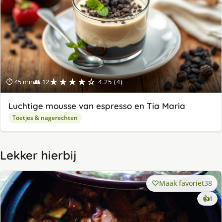
★★★★☆
⏱ 45 min
👥 12
4.25 (4)
Luchtige mousse van espresso en Tia Maria
Toetjes & nagerechten
Lekker hierbij
Maak favoriet
38
ke
👍
1
lek
ge