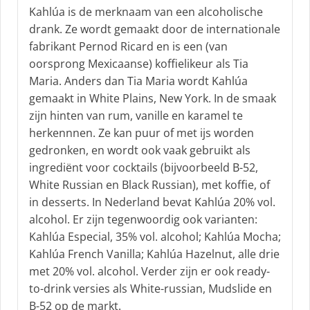
r
Kahlúa is de merknaam van een alcoholische
e
drank. Ze wordt gemaakt door de internationale
e
fabrikant Pernod Ricard en is een (van
f
oorsprong Mexicaanse) koffielikeur als Tia
:
Maria. Anders dan Tia Maria wordt Kahlúa
gemaakt in White Plains, New York. In de smaak
zijn hinten van rum, vanille en karamel te
herkennnen. Ze kan puur of met ijs worden
gedronken, en wordt ook vaak gebruikt als
ingrediënt voor cocktails (bijvoorbeeld B-52,
White Russian en Black Russian), met koffie, of
in desserts. In Nederland bevat Kahlúa 20% vol.
alcohol. Er zijn tegenwoordig ook varianten:
Kahlúa Especial, 35% vol. alcohol; Kahlúa Mocha;
Kahlúa French Vanilla; Kahlúa Hazelnut, alle drie
met 20% vol. alcohol. Verder zijn er ook ready-
to-drink versies als White-russian, Mudslide en
B-52 op de markt.