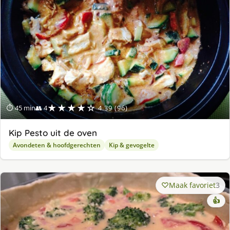
★★★★☆
⏱ 45 min
👥 4
4.39 (96)
Kip Pesto uit de oven
Avondeten & hoofdgerechten
Kip & gevogelte
Maak favoriet
3
👍