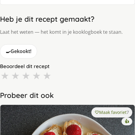
Heb je dit recept gemaakt?
Laat het weten — het komt in je kooklogboek te staan.
🍳
Gekookt!
Beoordeel dit recept
★
★
★
★
★
Probeer dit ook
Maak favoriet
7
👍