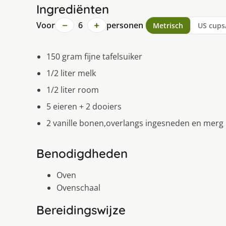
Ingrediënten
−
+
Voor
6
personen
Metrisch
US cups
150 gram fijne tafelsuiker
1/2 liter melk
1/2 liter room
5 eieren + 2 dooiers
2 vanille bonen,overlangs ingesneden en merg 
Benodigdheden
Oven
Ovenschaal
Bereidingswijze