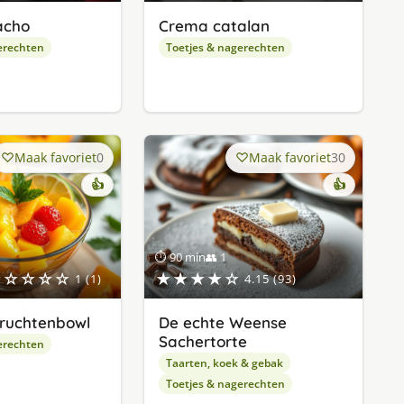
acho
Crema catalan
erechten
Toetjes & nagerechten
Maak favoriet
0
Maak favoriet
30
👍
👍
⏱ 90 min
👥 1
★☆☆☆☆
★★★★☆
1 (1)
4.15 (93)
vruchtenbowl
De echte Weense
Sachertorte
erechten
Taarten, koek & gebak
Toetjes & nagerechten