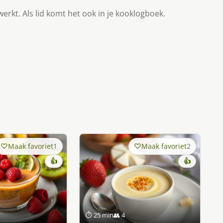
werkt. Als lid komt het ook in je kooklogboek.
Maak favoriet
1
Maak favoriet
2
👍
👍
⏱ 25 min
👥 4