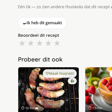
Eén tik — zo zien andere thuiskoks dat dit recept 
🍳
Ik heb dit gemaakt
Beoordeel dit recept
★
★
★
★
★
Probeer dit ook
Maak favoriet
0
👍
⏱ 10 min
👥 1
⏱ 15 min