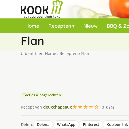
Home
Recepten
Nieuw
BBQ & Z
Flan
U bent hier:
Home
›
Recepten
›
Flan
Toetjes & nagerechten
★★★☆☆
Recept van
deuxchapeaux
2.8 (5)
Delen:
WhatsApp
Pinterest
Delen…
Kopieer link