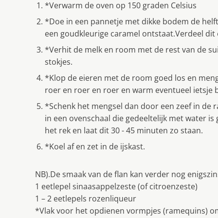
*Verwarm de oven op 150 graden Celsius
*Doe in een pannetje met dikke bodem de helft 
een goudkleurige caramel ontstaat.Verdeel dit
*Verhit de melk en room met de rest van de su
stokjes.
*Klop de eieren met de room goed los en meng
roer en roer en roer en warm eventueel ietsje b
*Schenk het mengsel dan door een zeef in de 
in een ovenschaal die gedeeltelijk met water is
het rek en laat dit 30 - 45 minuten zo staan.
*Koel af en zet in de ijskast.
NB).De smaak van de flan kan verder nog enigszi
1 eetlepel sinaasappelzeste (of citroenzeste)
1 – 2 eetlepels rozenliqueur
*Vlak voor het opdienen vormpjes (ramequins) om