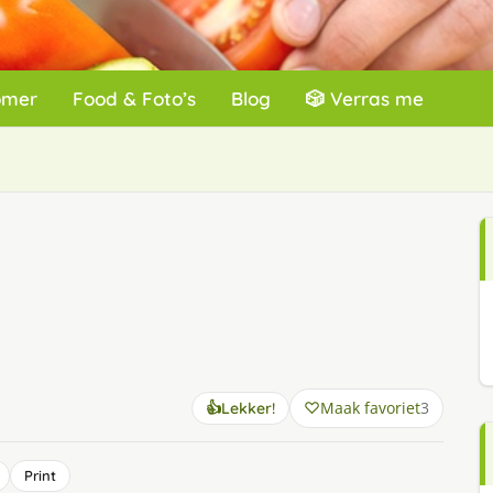
omer
Food & Foto’s
Blog
🎲 Verras me
Maak favoriet
3
👍
Lekker!
Print