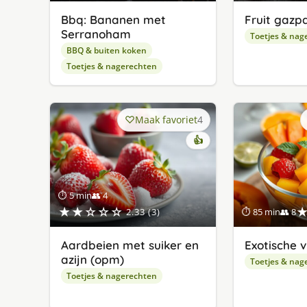
Bbq: Bananen met
Fruit gazp
Serranoham
Toetjes & nag
BBQ & buiten koken
Toetjes & nagerechten
Maak favoriet
4
👍
⏱ 5 min
👥 4
★★☆☆☆
2.33 (3)
⏱ 85 min
👥 8
Aardbeien met suiker en
Exotische 
azijn (opm)
Toetjes & nag
Toetjes & nagerechten