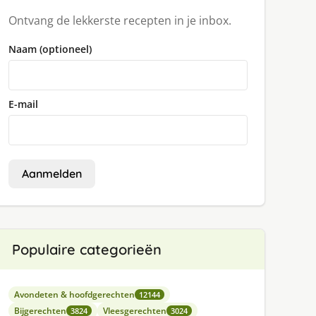
Ontvang de lekkerste recepten in je inbox.
Naam (optioneel)
E-mail
Aanmelden
Populaire categorieën
Avondeten & hoofdgerechten
12144
Bijgerechten
Vleesgerechten
3824
3024