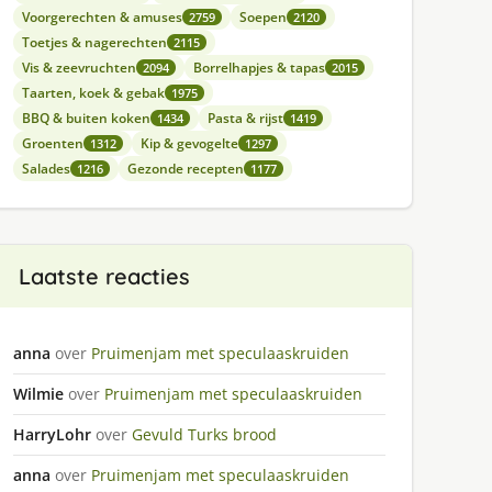
Voorgerechten & amuses
Soepen
2759
2120
Toetjes & nagerechten
2115
Vis & zeevruchten
Borrelhapjes & tapas
2094
2015
Taarten, koek & gebak
1975
BBQ & buiten koken
Pasta & rijst
1434
1419
Groenten
Kip & gevogelte
1312
1297
Salades
Gezonde recepten
1216
1177
Laatste reacties
anna
over
Pruimenjam met speculaaskruiden
Wilmie
over
Pruimenjam met speculaaskruiden
HarryLohr
over
Gevuld Turks brood
anna
over
Pruimenjam met speculaaskruiden