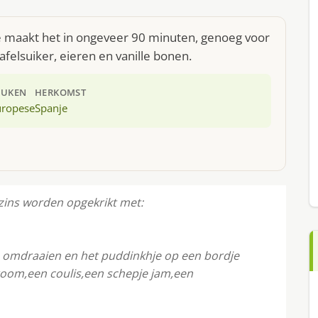
Je maakt het in ongeveer 90 minuten, genoeg voor
afelsuiker, eieren en vanille bonen.
EUKEN
HERKOMST
uropese
Spanje
zins worden opgekrikt met:
 omdraaien en het puddinkhje op een bordje
 room,een coulis,een schepje jam,een