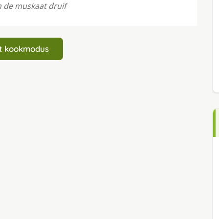
n de muskaat druif
art kookmodus