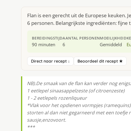
Flan is een gerecht uit de Europese keuken. 
6 personen. Belangrijkste ingrediënten: fijne t
BEREIDINGSTIJD
AANTAL PERSONEN
MOEILIJKHEID
K
90 minuten
6
Gemiddeld
E
Direct naar recept ↓
Beoordeel dit recept ★
NB).De smaak van de flan kan verder nog enigs
1 eetlepel sinaasappelzeste (of citroenzeste)
1 - 2 eetlepels rozenliqueur
*Vlak voor het opdienen vormpjes (ramequins)
storten al dan niet gegarneerd met een toefje
sausje,enzovoort.
***