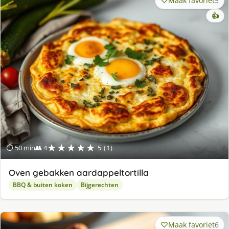
Maak favoriet
5
👍
★★★★★
⏱ 50 min
👥 4
5 (1)
Oven gebakken aardappeltortilla
BBQ & buiten koken
Bijgerechten
Maak favoriet
6