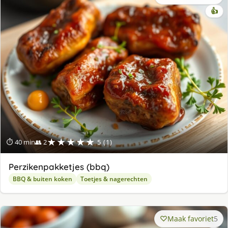
👍
★★★★★
⏱ 40 min
👥 2
5 (1)
Perzikenpakketjes (bbq)
BBQ & buiten koken
Toetjes & nagerechten
Maak favoriet
5