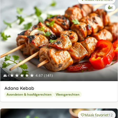
ke
👍
1
lek
ge
★★★★★
👥 4
4.67 (141)
Adana Kebab
Avondeten & hoofdgerechten
Vleesgerechten
Maak favoriet
12