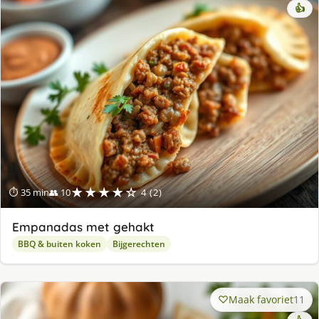
👍
★★★★☆
⏱ 35 min
👥 10
4 (2)
Empanadas met gehakt
BBQ & buiten koken
Bijgerechten
Maak favoriet
11