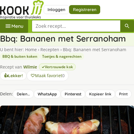
Inloggen
Registreren
Zoek een recept
Menu
Bbq: Bananen met Serranoham
U bent hier:
Home
›
Recepten
›
Bbq: Bananen met Serranoham
BBQ & buiten koken
Toetjes & nagerechten
Recept van
Wilmie
Vertrouwde kok
Maak favoriet
0
👍
Lekker!
Delen:
WhatsApp
Pinterest
Delen…
Kopieer link
Print