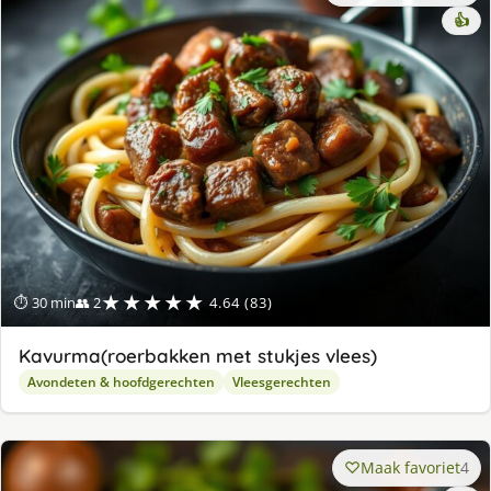
👍
★★★★★
⏱ 30 min
👥 2
4.64 (83)
Kavurma(roerbakken met stukjes vlees)
Avondeten & hoofdgerechten
Vleesgerechten
Maak favoriet
4