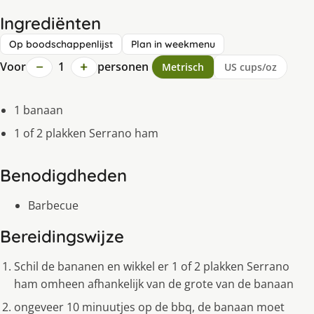
Ingrediënten
Op boodschappenlijst
Plan in weekmenu
−
+
Voor
1
personen
Metrisch
US cups/oz
1 banaan
1 of 2 plakken Serrano ham
Benodigdheden
Barbecue
Bereidingswijze
Schil de bananen en wikkel er 1 of 2 plakken Serrano
ham omheen afhankelijk van de grote van de banaan
ongeveer 10 minuutjes op de bbq, de banaan moet