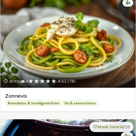
👍
★★★★★
⏱ 30 min
👥 4
4.63 (78)
Zonnevis
Avondeten & hoofdgerechten
Vis & zeevruchten
Maak favoriet
38
ke