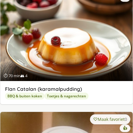
⏱ 70 min
👥 4
Flan Catalan (karamalpudding)
BBQ & buiten koken
Toetjes & nagerechten
Maak favoriet
0
👍