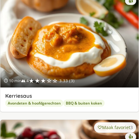
👍
★★★☆☆
⏱ 10 min
👥 4
3.33 (3)
Kerriesaus
Avondeten & hoofdgerechten
BBQ & buiten koken
Maak favoriet
3
👍