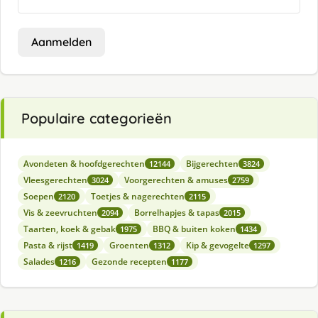
Aanmelden
Populaire categorieën
Avondeten & hoofdgerechten
Bijgerechten
12144
3824
Vleesgerechten
Voorgerechten & amuses
3024
2759
Soepen
Toetjes & nagerechten
2120
2115
Vis & zeevruchten
Borrelhapjes & tapas
2094
2015
Taarten, koek & gebak
BBQ & buiten koken
1975
1434
Pasta & rijst
Groenten
Kip & gevogelte
1419
1312
1297
Salades
Gezonde recepten
1216
1177