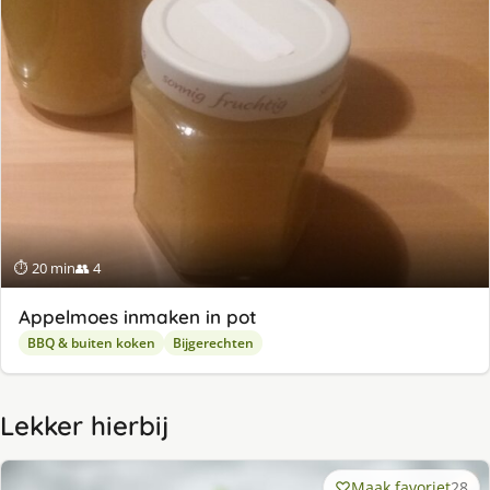
⏱ 20 min
👥 4
Appelmoes inmaken in pot
BBQ & buiten koken
Bijgerechten
Lekker hierbij
Maak favoriet
28