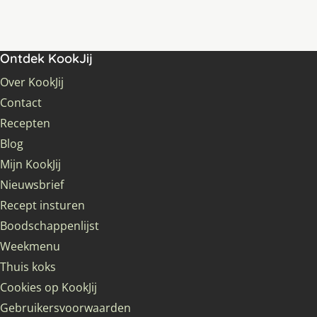
Ontdek KookJij
Over KookJij
Contact
Recepten
Blog
Mijn KookJij
Nieuwsbrief
Recept insturen
Boodschappenlijst
Weekmenu
Thuis koks
Cookies op KookJij
Gebruikersvoorwaarden