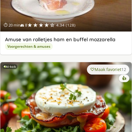
★★★★☆
⏱ 20 min
👥 8
4.34 (128)
Amuse van rolletjes ham en buffel mozzarella
Voorgerechten & amuses
AI-kok
Maak favoriet
12
👍