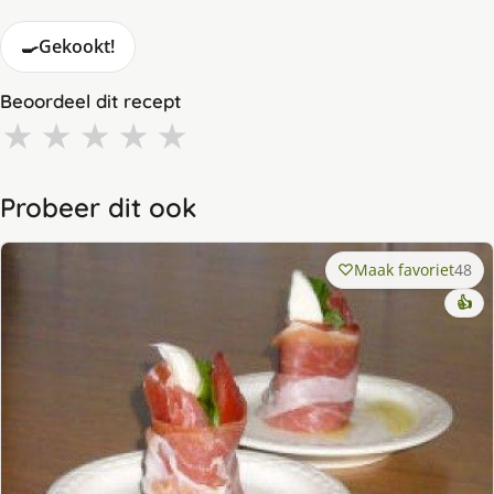
🍳
Gekookt!
Beoordeel dit recept
★
★
★
★
★
Probeer dit ook
Maak favoriet
48
👍