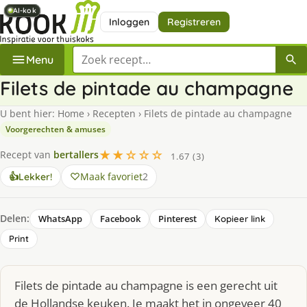
AI-kok
AI-kok
AI-kok
AI-kok
Inloggen
Registreren
Zoek een recept
Menu
Filets de pintade au champagne
U bent hier:
Home
›
Recepten
›
Filets de pintade au champagne
Voorgerechten & amuses
★★☆☆☆
Recept van
bertallers
1.67 (3)
Maak favoriet
2
👍
Lekker!
Delen:
WhatsApp
Facebook
Pinterest
Kopieer link
Print
Filets de pintade au champagne is een gerecht uit
de Hollandse keuken. Je maakt het in ongeveer 40