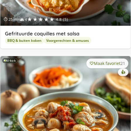
★★★★★
⏱ 25 min
👥 4
4.8 (5)
Gefrituurde coquilles met salsa
BBQ & buiten koken
Voorgerechten & amuses
AI-kok
Maak favoriet
21
👍