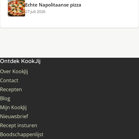
Echte Napolitaanse pizza
27 juli 2026
Ontdek KookJij
Over KookJij
Contact
Recepten
Blog
Mijn KookJij
Nieuwsbrief
Recept insturen
Boodschappenlijst