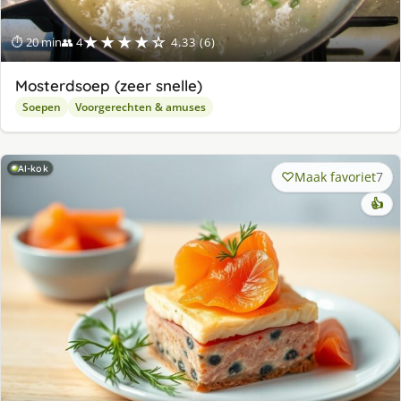
★★★★☆
⏱ 20 min
👥 4
4.33 (6)
Mosterdsoep (zeer snelle)
Soepen
Voorgerechten & amuses
AI-kok
Maak favoriet
7
👍