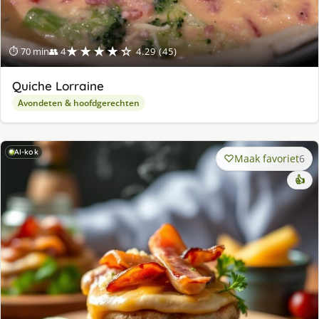
★★★★☆
⏱ 70 min
👥 4
4.29 (45)
Quiche Lorraine
Avondeten & hoofdgerechten
AI-kok
Maak favoriet
6
👍