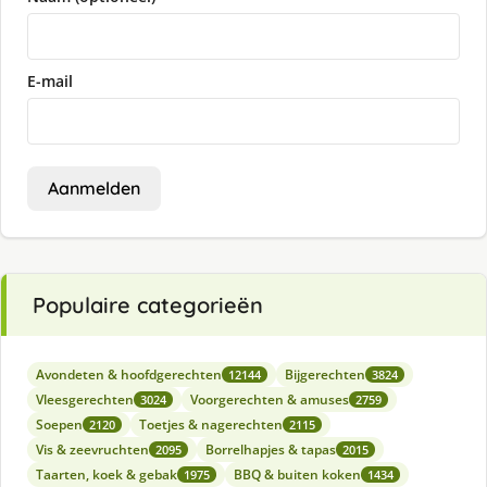
E-mail
Aanmelden
Populaire categorieën
Avondeten & hoofdgerechten
Bijgerechten
12144
3824
Vleesgerechten
Voorgerechten & amuses
3024
2759
Soepen
Toetjes & nagerechten
2120
2115
Vis & zeevruchten
Borrelhapjes & tapas
2095
2015
Taarten, koek & gebak
BBQ & buiten koken
1975
1434