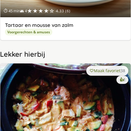
★★★★☆
⏱ 45 min
👥 4
4.33 (6)
Tartaar en mousse van zalm
Voorgerechten & amuses
Lekker hierbij
Maak favoriet
38
ke
👍
1
lek
ge