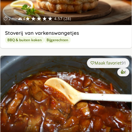
★★★★★
⏱ 2 min
👥 4
4.57 (28)
Stoverij van varkenswangetjes
BBQ & buiten koken
Bijgerechten
Maak favoriet
91
ke
👍
1
lek
ge