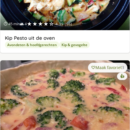
★★★★☆
⏱ 45 min
👥 4
4.39 (96)
Kip Pesto uit de oven
Avondeten & hoofdgerechten
Kip & gevogelte
Maak favoriet
3
👍