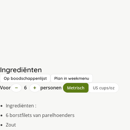
Ingrediënten
Op boodschappenlijst
Plan in weekmenu
−
+
Voor
6
personen
Metrisch
US cups/oz
Ingrediёnten :
6 borstfilets van parelhoenders
Zout