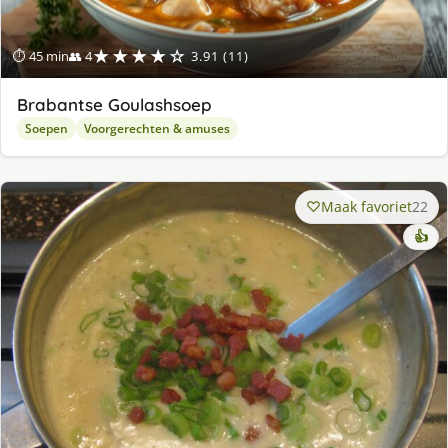
★★★★☆
⏱ 45 min
👥 4
3.91 (11)
Brabantse Goulashsoep
Soepen
Voorgerechten & amuses
Maak favoriet
22
👍