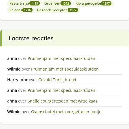
Pasta & rijst
Groenten
Kip & gevogelte
1419
1312
1297
Salades
Gezonde recepten
1216
1177
Laatste reacties
anna
over
Pruimenjam met speculaaskruiden
Wilmie
over
Pruimenjam met speculaaskruiden
HarryLohr
over
Gevuld Turks brood
anna
over
Pruimenjam met speculaaskruiden
anna
over
Snelle courgettesoep met witte kaas
Wilmie
over
Ovenschotel met courgette en tonijn