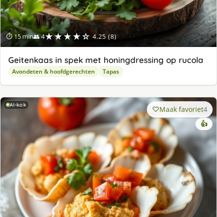
★★★★☆
⏱ 15 min
👥 4
4.25 (8)
Geitenkaas in spek met honingdressing op rucola
Avondeten & hoofdgerechten
Tapas
AI-kok
Maak favoriet
4
👍