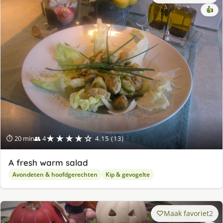
👍
★★★★☆
⏱ 20 min
👥 4
4.15 (13)
A fresh warm salad
Avondeten & hoofdgerechten
Kip & gevogelte
Maak favoriet
2