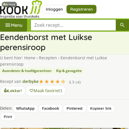
AI-kok
Inloggen
Registreren
Zoek een recept
Menu
Eendenborst met Luikse
perensiroop
U bent hier:
Home
›
Recepten
›
Eendenborst met Luikse
perensiroop
Avondeten & hoofdgerechten
Kip & gevogelte
★★★★☆
Recept van
derbyke
3.5 (4)
Maak favoriet
3
👍
Lekker!
Delen:
WhatsApp
Facebook
Pinterest
Kopieer link
Print