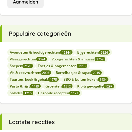
Aanmelden
Populaire categorieën
Avondeten & hoofdgerechten
Bijgerechten
12144
3824
Vleesgerechten
Voorgerechten & amuses
3024
2759
Soepen
Toetjes & nagerechten
2120
2115
Vis & zeevruchten
Borrelhapjes & tapas
2095
2015
Taarten, koek & gebak
BBQ & buiten koken
1975
1434
Pasta & rijst
Groenten
Kip & gevogelte
1419
1312
1297
Salades
Gezonde recepten
1216
1177
Laatste reacties