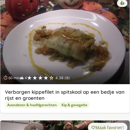
👍
★★★★☆
⏱ 60 min
👥 4
4.38 (8)
Verborgen kippefilet in spitskool op een bedje van
rijst en groenten
Avondeten & hoofdgerechten
Kip & gevogelte
Maak favoriet
1