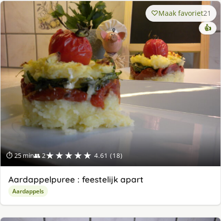
Maak favoriet
21
👍
★★★★★
⏱ 25 min
👥 2
4.61 (18)
Aardappelpuree : feestelijk apart
Aardappels