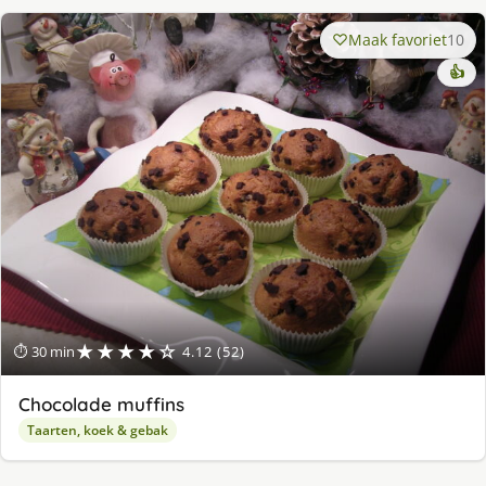
Maak favoriet
10
👍
★★★★☆
⏱ 30 min
4.12 (52)
Chocolade muffins
Taarten, koek & gebak