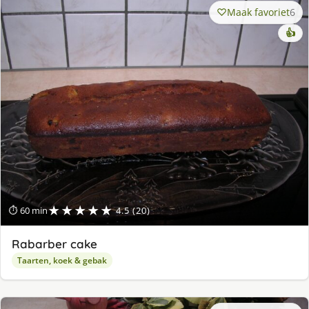
Maak favoriet
6
👍
★★★★★
⏱ 60 min
4.5 (20)
Rabarber cake
Taarten, koek & gebak