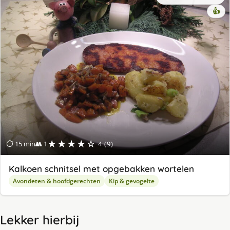
👍
★★★★☆
⏱ 15 min
👥 1
4 (9)
Kalkoen schnitsel met opgebakken wortelen
Avondeten & hoofdgerechten
Kip & gevogelte
Lekker hierbij