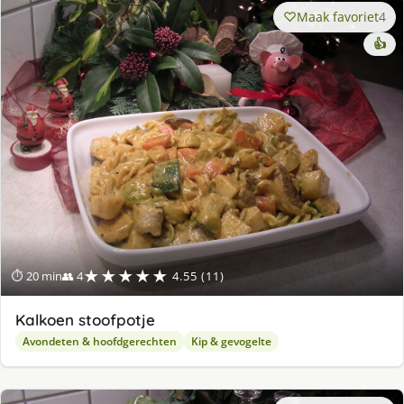
Maak favoriet
4
👍
★★★★★
⏱ 20 min
👥 4
4.55 (11)
Kalkoen stoofpotje
Avondeten & hoofdgerechten
Kip & gevogelte