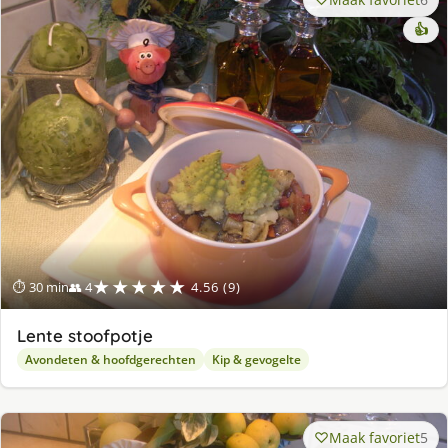
👍
★★★★★
⏱ 30 min
👥 4
4.56 (9)
Lente stoofpotje
Avondeten & hoofdgerechten
Kip & gevogelte
Maak favoriet
5