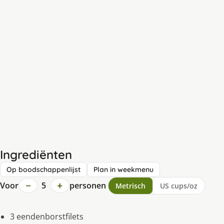
Ingrediënten
Op boodschappenlijst
Plan in weekmenu
−
+
Voor
5
personen
Metrisch
US cups/oz
3 eendenborstfilets