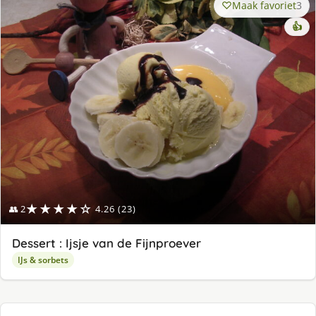
Maak favoriet
3
👍
★★★★☆
👥 2
4.26 (23)
Dessert : Ijsje van de Fijnproever
IJs & sorbets