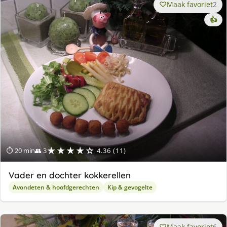
Maak favoriet
2
👍
★★★★☆
⏱ 20 min
👥 3
4.36 (11)
Vader en dochter kokkerellen
Avondeten & hoofdgerechten
Kip & gevogelte
Maak favoriet
6