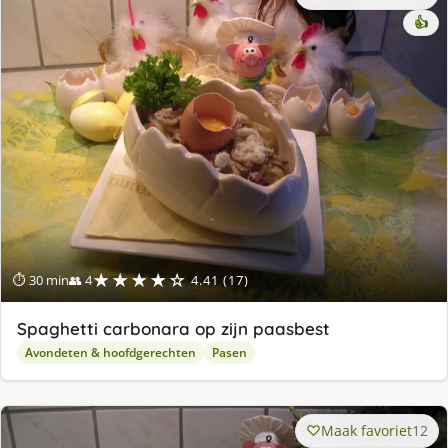
👍
★★★★☆
⏱ 30 min
👥 4
4.41 (17)
Spaghetti carbonara op zijn paasbest
Avondeten & hoofdgerechten
Pasen
Maak favoriet
12