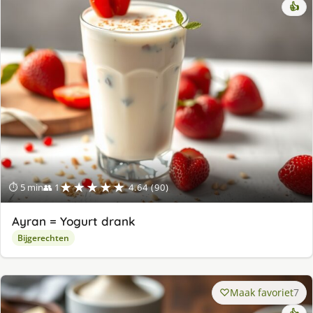
👍
★★★★★
⏱ 5 min
👥 1
4.64 (90)
Ayran = Yogurt drank
Bijgerechten
Maak favoriet
7