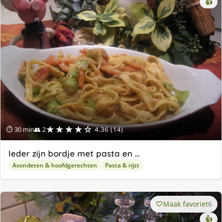
👍
★★★★☆
⏱ 30 min
👥 2
4.36 (14)
Ieder zijn bordje met pasta en …
Avondeten & hoofdgerechten
Pasta & rijst
Maak favoriet
6
👍