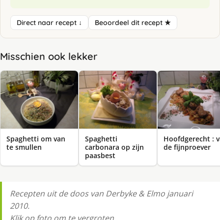
Direct naar recept ↓
Beoordeel dit recept ★
Misschien ook lekker
Spaghetti om van
Spaghetti
Hoofdgerecht : 
te smullen
carbonara op zijn
de fijnproever
paasbest
Recepten uit de doos van Derbyke & Elmo januari
2010.
Klik op foto om te vergroten.