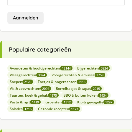
Aanmelden
Populaire categorieën
Avondeten & hoofdgerechten
Bijgerechten
12144
3824
Vleesgerechten
Voorgerechten & amuses
3024
2759
Soepen
Toetjes & nagerechten
2120
2115
Vis & zeevruchten
Borrelhapjes & tapas
2094
2015
Taarten, koek & gebak
BBQ & buiten koken
1975
1434
Pasta & rijst
Groenten
Kip & gevogelte
1419
1312
1297
Salades
Gezonde recepten
1216
1177