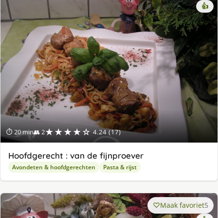
👍
★★★★☆
⏱ 20 min
👥 2
4.24 (17)
Hoofdgerecht : van de fijnproever
Avondeten & hoofdgerechten
Pasta & rijst
Maak favoriet
5