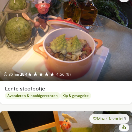
★★★★★
⏱ 30 min
👥 4
4.56 (9)
Lente stoofpotje
Avondeten & hoofdgerechten
Kip & gevogelte
Maak favoriet
9
👍