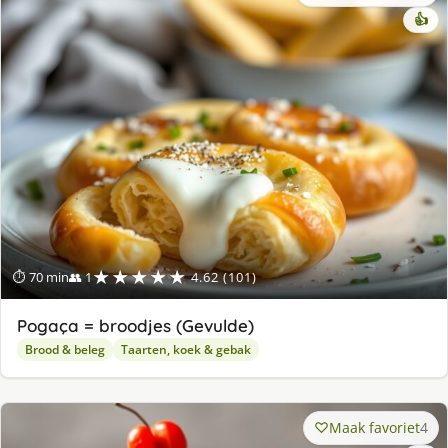
👍
★★★★★
⏱ 70 min
👥 1
4.62 (101)
Pogaça = broodjes (Gevulde)
Brood & beleg
Taarten, koek & gebak
Maak favoriet
4