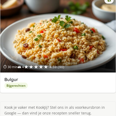
👍
★★★★★
⏱ 30 min
👥 4
4.59 (90)
Bulgur
Bijgerechten
Kook je vaker met KookJij? Stel ons in als voorkeursbron in
Google — dan vind je onze recepten sneller terug.