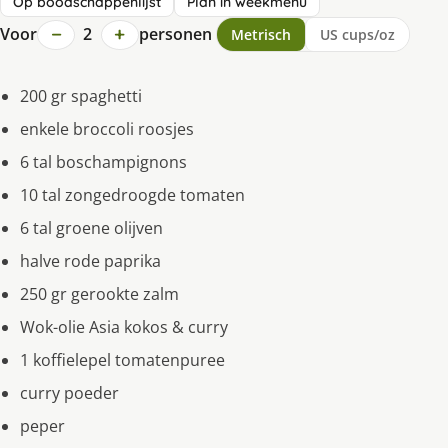
Op boodschappenlijst
Plan in weekmenu
−
+
Voor
2
personen
Metrisch
US cups/oz
200 gr spaghetti
enkele broccoli roosjes
6 tal boschampignons
10 tal zongedroogde tomaten
6 tal groene olijven
halve rode paprika
250 gr gerookte zalm
Wok-olie Asia kokos & curry
1 koffielepel tomatenpuree
curry poeder
peper