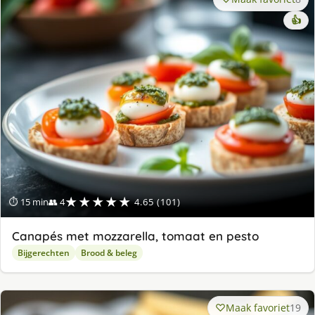
👍
★★★★★
⏱ 15 min
👥 4
4.65 (101)
Canapés met mozzarella, tomaat en pesto
Bijgerechten
Brood & beleg
Maak favoriet
19