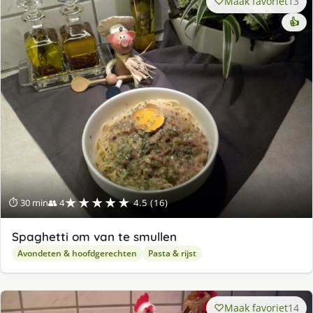
Maak favoriet
13
👍
★★★★★
⏱ 30 min
👥 4
4.5 (16)
Spaghetti om van te smullen
Avondeten & hoofdgerechten
Pasta & rijst
Maak favoriet
14