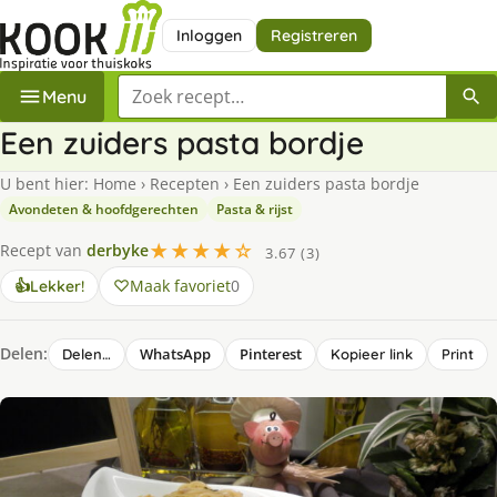
Inloggen
Registreren
Zoek een recept
Menu
Een zuiders pasta bordje
U bent hier:
Home
›
Recepten
›
Een zuiders pasta bordje
Avondeten & hoofdgerechten
Pasta & rijst
★★★★☆
Recept van
derbyke
3.67 (3)
Maak favoriet
0
👍
Lekker!
Delen:
WhatsApp
Pinterest
Delen…
Kopieer link
Print