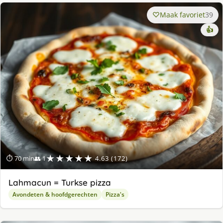
Maak favoriet
39
👍
★★★★★
⏱ 70 min
👥 1
4.63 (172)
Lahmacun = Turkse pizza
Avondeten & hoofdgerechten
Pizza's