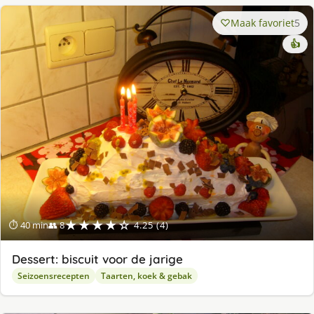
Maak favoriet
5
👍
★★★★☆
⏱ 40 min
👥 8
4.25 (4)
Dessert: biscuit voor de jarige
Seizoensrecepten
Taarten, koek & gebak