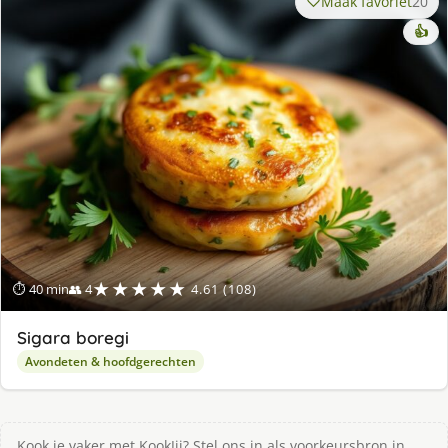
Maak favoriet
20
👍
★★★★★
⏱ 40 min
👥 4
4.61 (108)
Sigara boregi
Avondeten & hoofdgerechten
Kook je vaker met KookJij? Stel ons in als voorkeursbron in