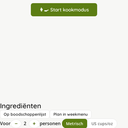
👩‍🍳 Start kookmodus
Ingrediënten
Op boodschappenlijst
Plan in weekmenu
−
+
Voor
2
personen
Metrisch
US cups/oz