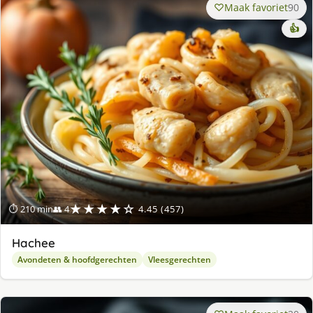
Maak favoriet
90
👍
★★★★☆
⏱ 210 min
👥 4
4.45 (457)
Hachee
Avondeten & hoofdgerechten
Vleesgerechten