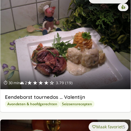
👍
★★★★☆
⏱ 30 min
👥 2
3.79 (19)
Eendeborst tournedos … Valentijn
Avondeten & hoofdgerechten
Seizoensrecepten
Maak favoriet
5