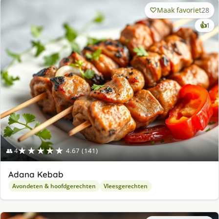
Maak favoriet
28
ke
👍
1
lek
ge
★★★★★
👥 4
4.67 (141)
Adana Kebab
Avondeten & hoofdgerechten
Vleesgerechten