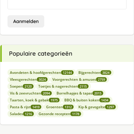
Aanmelden
Populaire categorieën
Avondeten & hoofdgerechten
Bijgerechten
12144
3824
Vleesgerechten
Voorgerechten & amuses
3024
2759
Soepen
Toetjes & nagerechten
2120
2115
Vis & zeevruchten
Borrelhapjes & tapas
2094
2015
Taarten, koek & gebak
BBQ & buiten koken
1975
1434
Pasta & rijst
Groenten
Kip & gevogelte
1419
1312
1297
Salades
Gezonde recepten
1216
1178