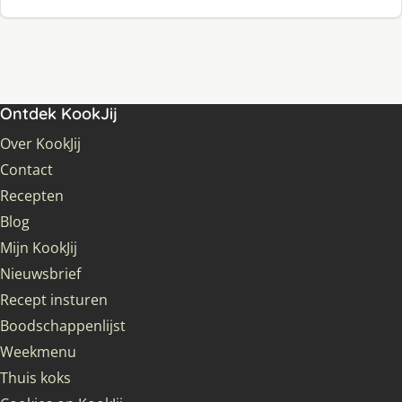
Ontdek KookJij
Over KookJij
Contact
Recepten
Blog
Mijn KookJij
Nieuwsbrief
Recept insturen
Boodschappenlijst
Weekmenu
Thuis koks