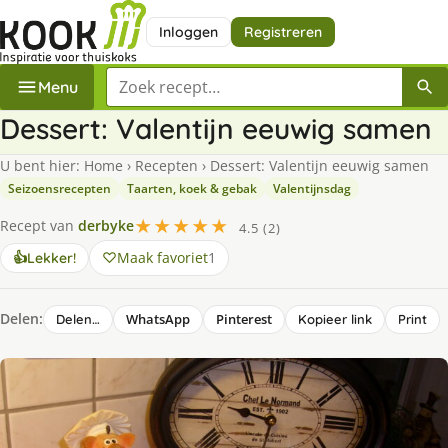
Inloggen
Registreren
Zoek een recept
Menu
Dessert: Valentijn eeuwig samen
U bent hier:
Home
›
Recepten
›
Dessert: Valentijn eeuwig samen
Seizoensrecepten
Taarten, koek & gebak
Valentijnsdag
★★★★★
Recept van
derbyke
4.5 (2)
Maak favoriet
1
👍
Lekker!
Delen:
WhatsApp
Pinterest
Delen…
Kopieer link
Print