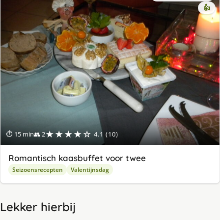
👍
★★★★☆
⏱ 15 min
👥 2
4.1 (10)
Romantisch kaasbuffet voor twee
Seizoensrecepten
Valentijnsdag
Lekker hierbij