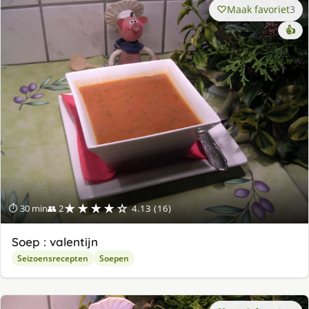
Maak favoriet
3
👍
★★★★☆
⏱ 30 min
👥 2
4.13 (16)
Soep : valentijn
Seizoensrecepten
Soepen