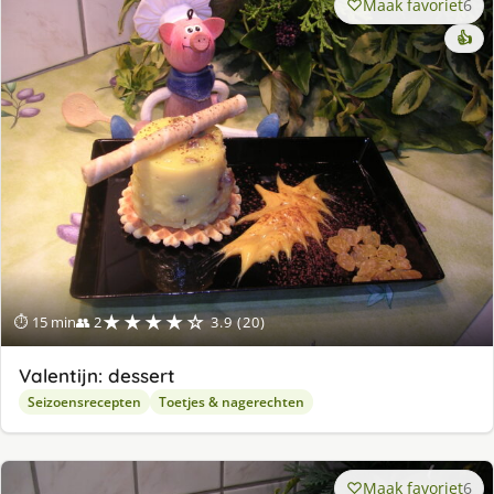
Maak favoriet
6
👍
★★★★☆
⏱ 15 min
👥 2
3.9 (20)
Valentijn: dessert
Seizoensrecepten
Toetjes & nagerechten
Maak favoriet
6