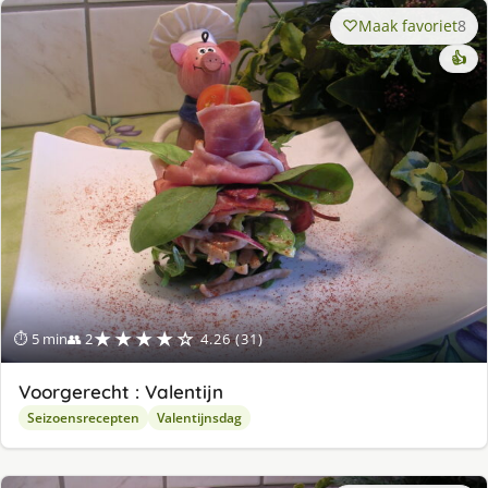
Maak favoriet
8
👍
★★★★☆
⏱ 5 min
👥 2
4.26 (31)
Voorgerecht : Valentijn
Seizoensrecepten
Valentijnsdag