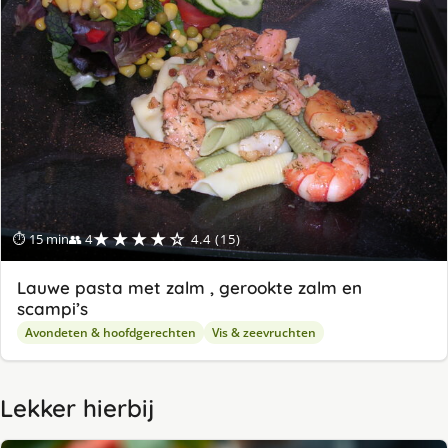
★★★★☆
⏱ 15 min
👥 4
4.4 (15)
Lauwe pasta met zalm , gerookte zalm en
scampi’s
Avondeten & hoofdgerechten
Vis & zeevruchten
Lekker hierbij