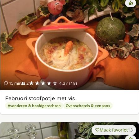
👍
★★★★☆
⏱ 15 min
👥 2
4.37 (19)
Februari stoofpotje met vis
Avondeten & hoofdgerechten
Ovenschotels & eenpans
Maak favoriet
13