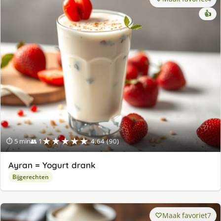
👍
★★★★★
⏱ 5 min
👥 1
4.64 (90)
Ayran = Yogurt drank
Bijgerechten
Maak favoriet
7