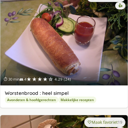
👍
★★★★☆
⏱ 30 min
👥 4
4.29 (24)
Worstenbrood : heel simpel
Avondeten & hoofdgerechten
Makkelijke recepten
Maak favoriet
19