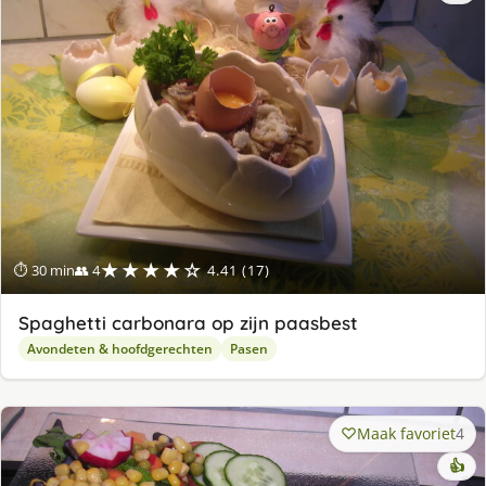
★★★★☆
⏱ 30 min
👥 4
4.41 (17)
Spaghetti carbonara op zijn paasbest
Avondeten & hoofdgerechten
Pasen
Maak favoriet
4
👍