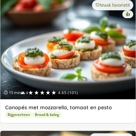
Maak favoriet
8
👍
★★★★★
⏱ 15 min
👥 4
4.65 (101)
Canapés met mozzarella, tomaat en pesto
Bijgerechten
Brood & beleg