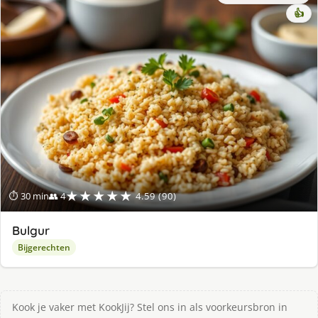
👍
★★★★★
⏱ 30 min
👥 4
4.59 (90)
Bulgur
Bijgerechten
Kook je vaker met KookJij? Stel ons in als voorkeursbron in