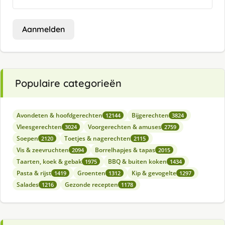
Aanmelden
Populaire categorieën
Avondeten & hoofdgerechten
Bijgerechten
12144
3824
Vleesgerechten
Voorgerechten & amuses
3024
2759
Soepen
Toetjes & nagerechten
2120
2115
Vis & zeevruchten
Borrelhapjes & tapas
2094
2015
Taarten, koek & gebak
BBQ & buiten koken
1975
1434
Pasta & rijst
Groenten
Kip & gevogelte
1419
1312
1297
Salades
Gezonde recepten
1216
1178