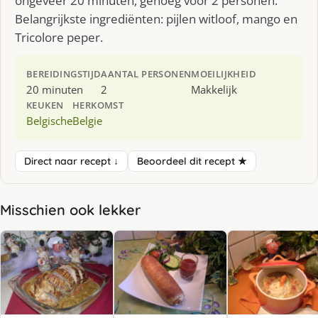
ongeveer 20 minuten, genoeg voor 2 personen.
Belangrijkste ingrediënten: pijlen witloof, mango en
Tricolore peper.
BEREIDINGSTIJD
AANTAL PERSONEN
MOEILIJKHEID
20 minuten
2
Makkelijk
KEUKEN
HERKOMST
Belgische
Belgie
Direct naar recept ↓
Beoordeel dit recept ★
Misschien ook lekker