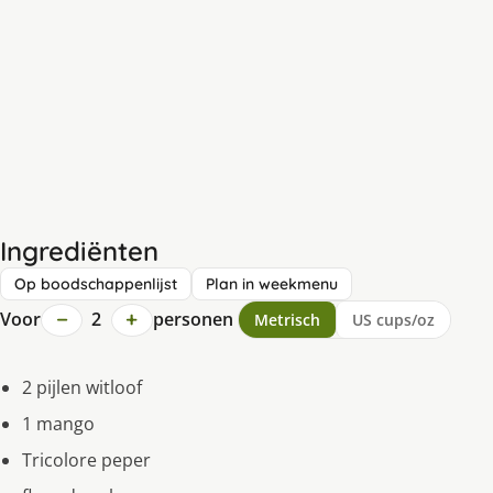
Ingrediënten
Op boodschappenlijst
Plan in weekmenu
−
+
Voor
2
personen
Metrisch
US cups/oz
2 pijlen witloof
1 mango
Tricolore peper