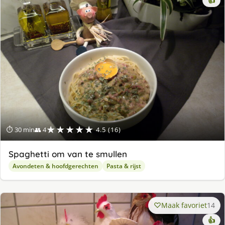
👍
★★★★★
⏱ 30 min
👥 4
4.5 (16)
Spaghetti om van te smullen
Avondeten & hoofdgerechten
Pasta & rijst
Maak favoriet
14
👍