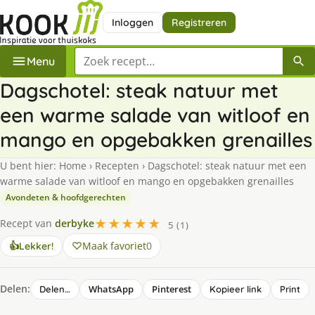
Inloggen
Registreren
Zoek een recept
Menu
Dagschotel: steak natuur met
een warme salade van witloof en
mango en opgebakken grenailles
U bent hier:
Home
›
Recepten
›
Dagschotel: steak natuur met een
warme salade van witloof en mango en opgebakken grenailles
Avondeten & hoofdgerechten
★★★★★
Recept van
derbyke
5 (1)
Maak favoriet
0
👍
Lekker!
Delen:
WhatsApp
Pinterest
Delen…
Kopieer link
Print