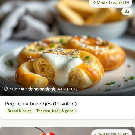
Maak favoriet
19
👍
★★★★★
⏱ 70 min
👥 1
4.62 (101)
Pogaça = broodjes (Gevulde)
Brood & beleg
Taarten, koek & gebak
Maak favoriet
4