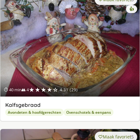
👍
★★★★☆
⏱ 40 min
👥 4
4.31 (29)
Kalfsgebraad
Avondeten & hoofdgerechten
Ovenschotels & eenpans
Maak favoriet
5