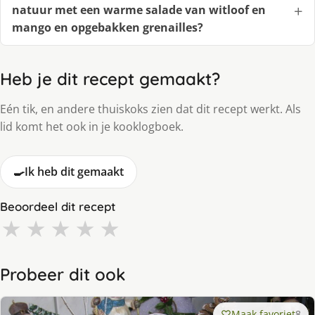
natuur met een warme salade van witloof en
mango en opgebakken grenailles?
Heb je dit recept gemaakt?
Eén tik, en andere thuiskoks zien dat dit recept werkt. Als
lid komt het ook in je kooklogboek.
🍳
Ik heb dit gemaakt
Beoordeel dit recept
★
★
★
★
★
Probeer dit ook
Maak favoriet
8