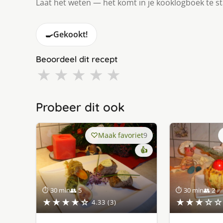
Laat het weten — het komt in je kooklogboek te s
🍳
Gekookt!
Beoordeel dit recept
★
★
★
★
★
Probeer dit ook
Maak favoriet
9
👍
⏱ 30 min
👥 5
⏱ 30 min
👥 2
★★★★☆
★★★☆☆
4.33 (3)