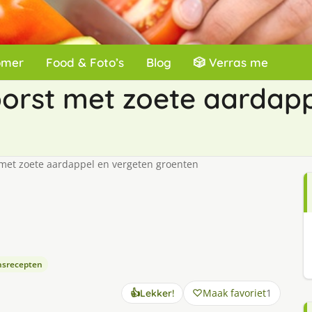
omer
Food & Foto’s
Blog
🎲 Verras me
orst met zoete aardapp
met zoete aardappel en vergeten groenten
nsrecepten
Maak favoriet
1
👍
Lekker!