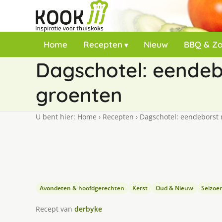
Home
Recepten
Nieuw
BBQ & Z
Dagschotel: eendeb
groenten
U bent hier:
Home
›
Recepten
›
Dagschotel: eendeborst 
Avondeten & hoofdgerechten
Kerst
Oud & Nieuw
Seizoe
Recept van
derbyke