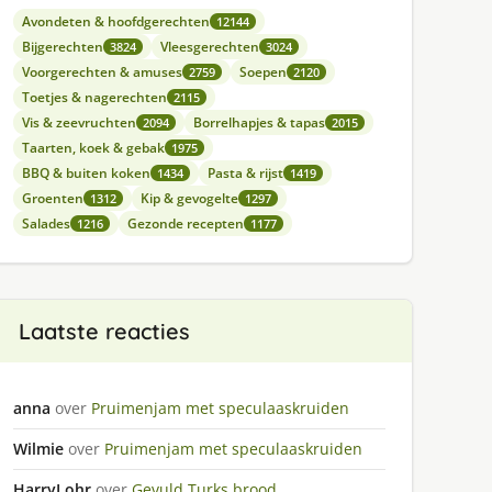
Avondeten & hoofdgerechten
12144
Bijgerechten
Vleesgerechten
3824
3024
Voorgerechten & amuses
Soepen
2759
2120
Toetjes & nagerechten
2115
Vis & zeevruchten
Borrelhapjes & tapas
2094
2015
Taarten, koek & gebak
1975
BBQ & buiten koken
Pasta & rijst
1434
1419
Groenten
Kip & gevogelte
1312
1297
Salades
Gezonde recepten
1216
1177
Laatste reacties
anna
over
Pruimenjam met speculaaskruiden
Wilmie
over
Pruimenjam met speculaaskruiden
HarryLohr
over
Gevuld Turks brood