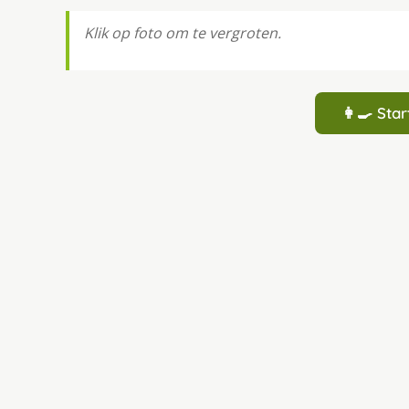
Klik op foto om te vergroten.
👩‍🍳 St