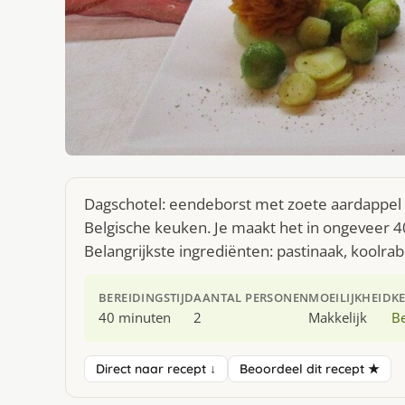
Dagschotel: eendeborst met zoete aardappel 
Belgische keuken. Je maakt het in ongeveer 
Belangrijkste ingrediënten: pastinaak, koolrab
BEREIDINGSTIJD
AANTAL PERSONEN
MOEILIJKHEID
K
40 minuten
2
Makkelijk
Be
Direct naar recept ↓
Beoordeel dit recept ★