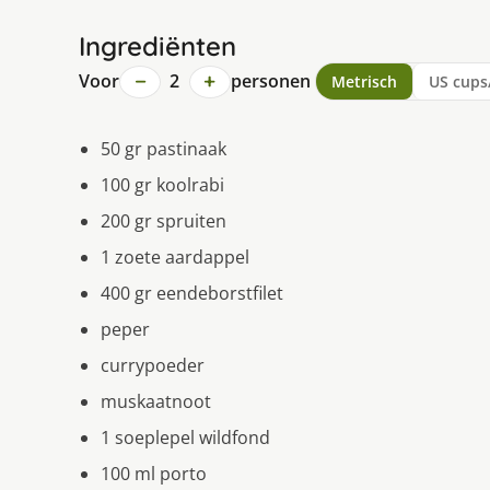
Ingrediënten
−
+
Voor
2
personen
Metrisch
US cups
50 gr pastinaak
100 gr koolrabi
200 gr spruiten
1 zoete aardappel
400 gr eendeborstfilet
peper
currypoeder
muskaatnoot
1 soeplepel wildfond
100 ml porto