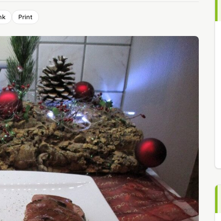
nk
Print