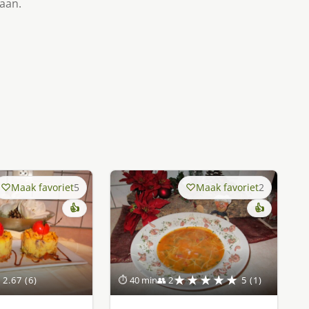
taan.
Maak favoriet
5
Maak favoriet
2
👍
👍
★★★★★
2.67 (6)
⏱ 40 min
👥 2
5 (1)