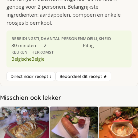
genoeg voor 2 personen. Belangrijkste
ingrediënten: aardappelen, pompoen en enkele
roosjes bloemkool.
BEREIDINGSTIJD
AANTAL PERSONEN
MOEILIJKHEID
30 minuten
2
Pittig
KEUKEN
HERKOMST
Belgische
Belgie
Direct naar recept ↓
Beoordeel dit recept ★
Misschien ook lekker