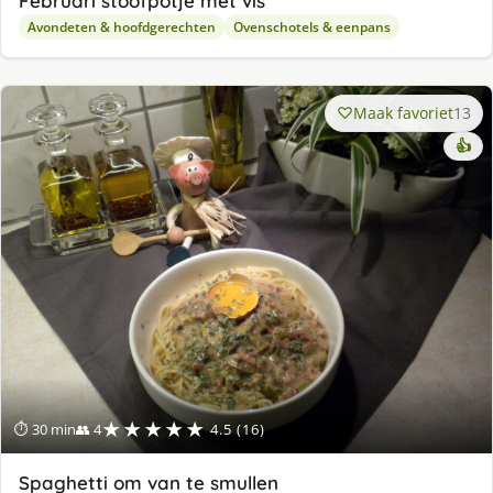
Februari stoofpotje met vis
Avondeten & hoofdgerechten
Ovenschotels & eenpans
Maak favoriet
13
👍
★★★★★
⏱ 30 min
👥 4
4.5 (16)
Spaghetti om van te smullen