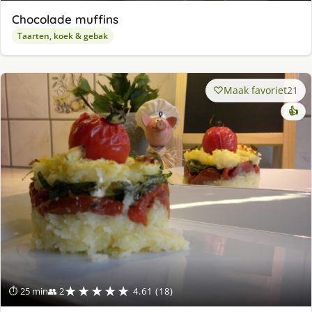
Chocolade muffins
Taarten, koek & gebak
Maak favoriet
21
👍
★★★★★
⏱ 25 min
👥 2
4.61 (18)