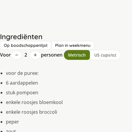
Ingrediënten
Op boodschappenlijst
Plan in weekmenu
−
+
Voor
2
personen
Metrisch
US cups/oz
voor de puree:
6 aardappelen
stuk pompoen
enkele roosjes bloemkool
enkele roosjes broccoli
peper
zout