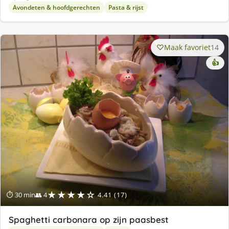
Avondeten & hoofdgerechten
Pasta & rijst
Maak favoriet
14
👍
★★★★☆
⏱ 30 min
👥 4
4.41 (17)
Spaghetti carbonara op zijn paasbest