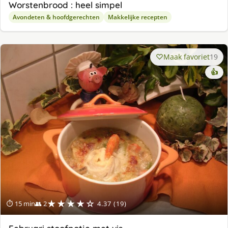
Worstenbrood : heel simpel
Avondeten & hoofdgerechten
Makkelijke recepten
Maak favoriet
19
👍
★★★★☆
⏱ 15 min
👥 2
4.37 (19)