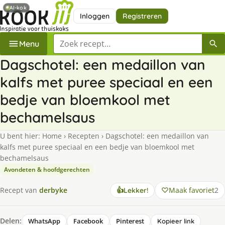
AI-kok
Inloggen
Registreren
Zoek een recept
Menu
Dagschotel: een medaillon van
kalfs met puree speciaal en een
bedje van bloemkool met
bechamelsaus
U bent hier:
Home
›
Recepten
›
Dagschotel: een medaillon van
kalfs met puree speciaal en een bedje van bloemkool met
bechamelsaus
Avondeten & hoofdgerechten
Maak favoriet
2
Recept van
derbyke
👍
Lekker!
Delen:
WhatsApp
Facebook
Pinterest
Kopieer link