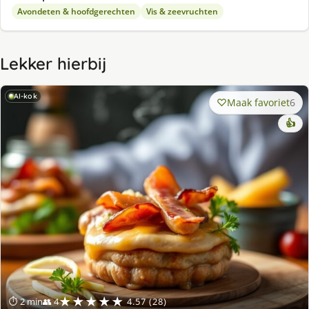
Avondeten & hoofdgerechten
Vis & zeevruchten
Lekker hierbij
AI-kok
Maak favoriet
6
👍
★★★★★
⏱ 2 min
👥 4
4.57 (28)