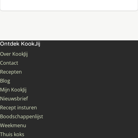
Ontdek KookJij
Over KookJij
Contact
Recepten
Blog
Mijn KookJij
Nieuwsbrief
Recept insturen
Boodschappenlijst
Weekmenu
Thuis koks