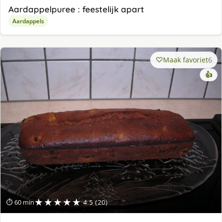
Aardappelpuree : feestelijk apart
Aardappels
Maak favoriet
6
👍
★★★★★
⏱ 60 min
4.5 (20)