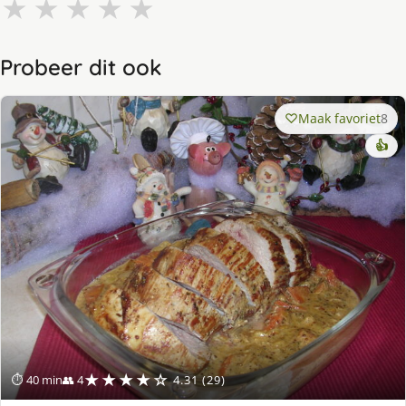
★
★
★
★
★
Probeer dit ook
Maak favoriet
8
👍
★★★★☆
⏱ 40 min
👥 4
4.31 (29)