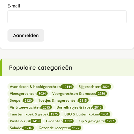
E-mail
Aanmelden
Populaire categorieën
Avondeten & hoofdgerechten
Bijgerechten
12144
3824
Vleesgerechten
Voorgerechten & amuses
3024
2759
Soepen
Toetjes & nagerechten
2120
2115
Vis & zeevruchten
Borrelhapjes & tapas
2095
2015
Taarten, koek & gebak
BBQ & buiten koken
1975
1434
Pasta & rijst
Groenten
Kip & gevogelte
1419
1312
1297
Salades
Gezonde recepten
1216
1177