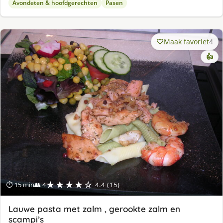
Avondeten & hoofdgerechten
Pasen
Maak favoriet
4
👍
★★★★☆
⏱ 15 min
👥 4
4.4 (15)
Lauwe pasta met zalm , gerookte zalm en
scampi’s