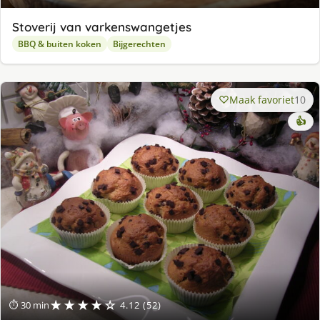
Stoverij van varkenswangetjes
BBQ & buiten koken
Bijgerechten
Maak favoriet
10
👍
★★★★☆
⏱ 30 min
4.12 (52)