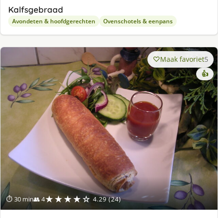
Kalfsgebraad
Avondeten & hoofdgerechten
Ovenschotels & eenpans
Maak favoriet
5
👍
★★★★☆
⏱ 30 min
👥 4
4.29 (24)