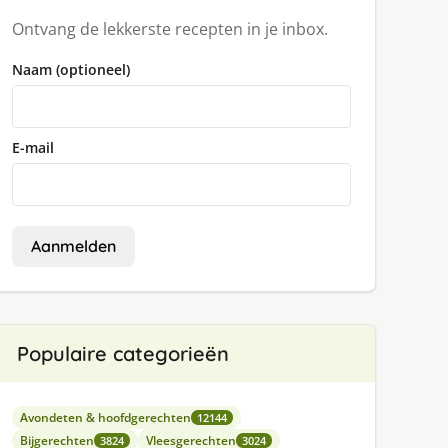
Ontvang de lekkerste recepten in je inbox.
Naam (optioneel)
E-mail
Aanmelden
Populaire categorieën
Avondeten & hoofdgerechten
12144
Bijgerechten
Vleesgerechten
3824
3024