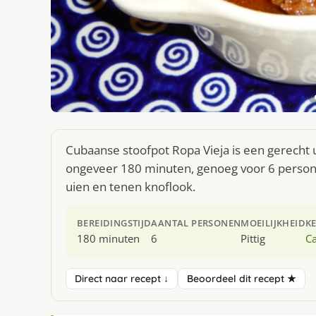
Cubaanse stoofpot Ropa Vieja is een gerecht u
ongeveer 180 minuten, genoeg voor 6 personen
uien en tenen knoflook.
BEREIDINGSTIJD
AANTAL PERSONEN
MOEILIJKHEID
K
180 minuten
6
Pittig
Ca
Direct naar recept ↓
Beoordeel dit recept ★