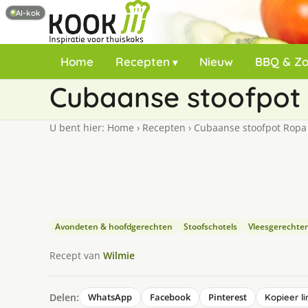
AI-kok
Home
Recepten
Nieuw
BBQ & Z
Cubaanse stoofpot 
U bent hier:
Home
›
Recepten
›
Cubaanse stoofpot Ropa 
Avondeten & hoofdgerechten
Stoofschotels
Vleesgerechte
Recept van
Wilmie
Delen:
WhatsApp
Facebook
Pinterest
Kopieer li