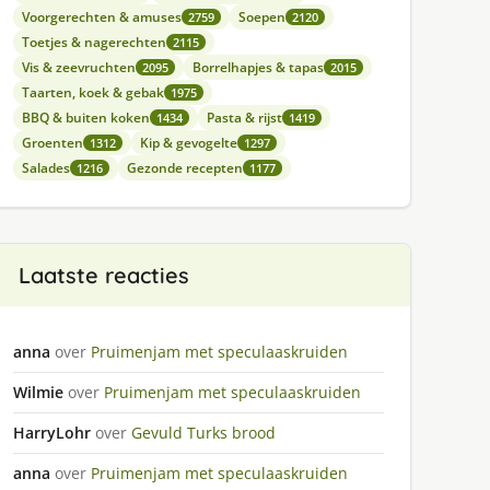
Voorgerechten & amuses
Soepen
2759
2120
Toetjes & nagerechten
2115
Vis & zeevruchten
Borrelhapjes & tapas
2095
2015
Taarten, koek & gebak
1975
BBQ & buiten koken
Pasta & rijst
1434
1419
Groenten
Kip & gevogelte
1312
1297
Salades
Gezonde recepten
1216
1177
Laatste reacties
anna
over
Pruimenjam met speculaaskruiden
Wilmie
over
Pruimenjam met speculaaskruiden
HarryLohr
over
Gevuld Turks brood
anna
over
Pruimenjam met speculaaskruiden