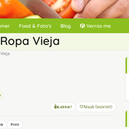
omer
Food & Foto’s
Blog
🎲 Verras me
Ropa Vieja
Vieja
n
Maak favoriet
0
👍
Lekker!
nk
Print