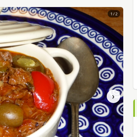
1
/ 2
›