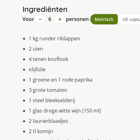
Ingrediënten
−
+
Voor
6
personen
Metrisch
US cups
1 kg runder riblappen
2 uien
4 tenen knoflook
olijfolie
1 groene en 1 rode paprika
3 grote tomaten
1 steel bleekselderij
1 glas droge witte wijn (150 ml)
2 laurierblaadjes
2 tl komijn