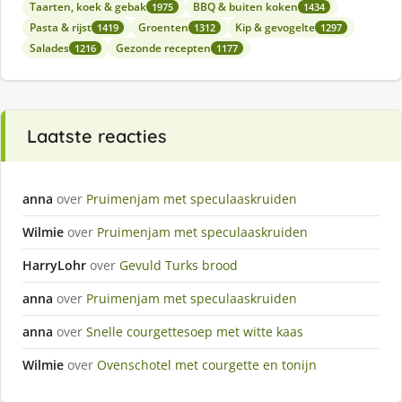
Taarten, koek & gebak
BBQ & buiten koken
1975
1434
Pasta & rijst
Groenten
Kip & gevogelte
1419
1312
1297
Salades
Gezonde recepten
1216
1177
Laatste reacties
anna
over
Pruimenjam met speculaaskruiden
Wilmie
over
Pruimenjam met speculaaskruiden
HarryLohr
over
Gevuld Turks brood
anna
over
Pruimenjam met speculaaskruiden
anna
over
Snelle courgettesoep met witte kaas
Wilmie
over
Ovenschotel met courgette en tonijn