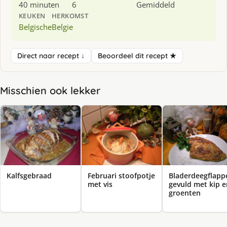
40 minuten
6
Gemiddeld
KEUKEN
HERKOMST
Belgische
Belgie
Direct naar recept ↓
Beoordeel dit recept ★
Misschien ook lekker
Kalfsgebraad
Februari stoofpotje
Bladerdeegflapp
met vis
gevuld met kip e
groenten