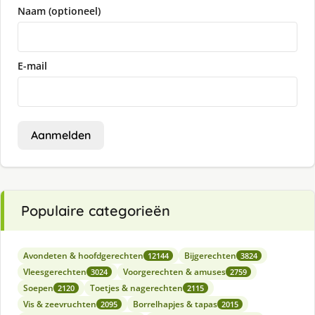
Naam (optioneel)
E-mail
Aanmelden
Populaire categorieën
Avondeten & hoofdgerechten
Bijgerechten
12144
3824
Vleesgerechten
Voorgerechten & amuses
3024
2759
Soepen
Toetjes & nagerechten
2120
2115
Vis & zeevruchten
Borrelhapjes & tapas
2095
2015