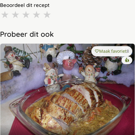
Beoordeel dit recept
★
★
★
★
★
Probeer dit ook
Maak favoriet
8
👍