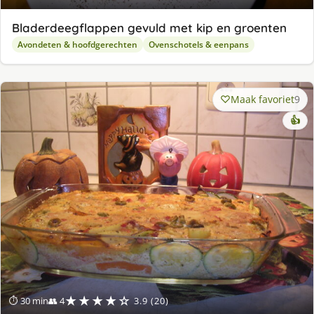
Bladerdeegflappen gevuld met kip en groenten
Avondeten & hoofdgerechten
Ovenschotels & eenpans
Maak favoriet
9
👍
★★★★☆
⏱ 30 min
👥 4
3.9 (20)