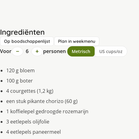
Ingrediënten
Op boodschappenlijst
Plan in weekmenu
−
+
Voor
6
personen
Metrisch
US cups/oz
120 g bloem
100 g boter
4 courgettes (1,2 kg)
een stuk pikante chorizo (60 g)
1 koffielepel gedroogde rozemarijn
3 eetlepels olijfolie
4 eetlepels paneermeel