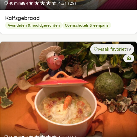
★★★★☆
⏱ 40 min
👥 4
4.31 (29)
Kalfsgebraad
Avondeten & hoofdgerechten
Ovenschotels & eenpans
Maak favoriet
19
👍