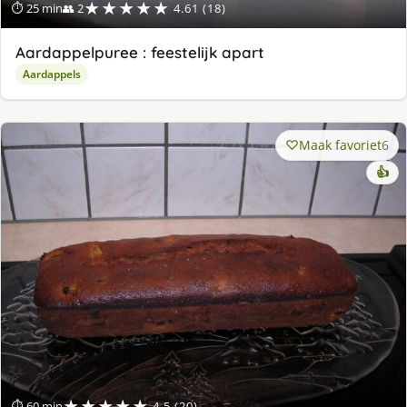
★★★★★
⏱ 25 min
👥 2
4.61 (18)
Aardappelpuree : feestelijk apart
Aardappels
Maak favoriet
6
👍
★★★★★
⏱ 60 min
4.5 (20)