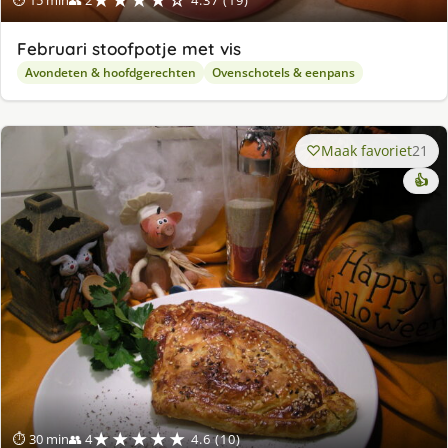
★★★★☆
⏱ 15 min
👥 2
4.37 (19)
Februari stoofpotje met vis
Avondeten & hoofdgerechten
Ovenschotels & eenpans
Maak favoriet
21
👍
★★★★★
⏱ 30 min
👥 4
4.6 (10)