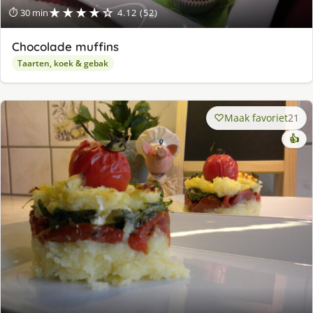
★★★★☆
⏱ 30 min
4.12 (52)
Chocolade muffins
Taarten, koek & gebak
Maak favoriet
21
👍