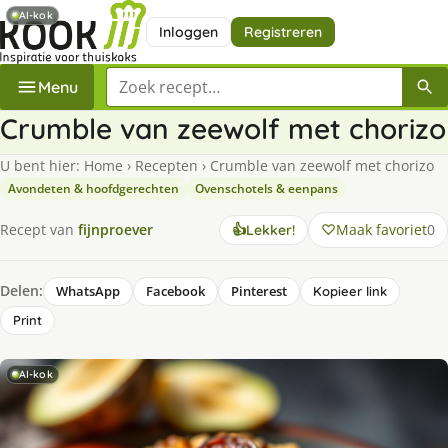
AI-kok
Inloggen
Registreren
Zoek een recept
Menu
Crumble van zeewolf met chorizo
U bent hier:
Home
›
Recepten
›
Crumble van zeewolf met chorizo
Avondeten & hoofdgerechten
Ovenschotels & eenpans
Maak favoriet
0
Recept van
fijnproever
👍
Lekker!
Delen:
WhatsApp
Facebook
Pinterest
Kopieer link
Print
AI-kok