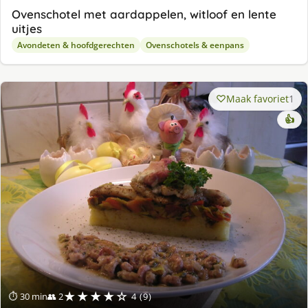
Ovenschotel met aardappelen, witloof en lente
uitjes
Avondeten & hoofdgerechten
Ovenschotels & eenpans
Maak favoriet
1
👍
★★★★☆
⏱ 30 min
👥 2
4 (9)