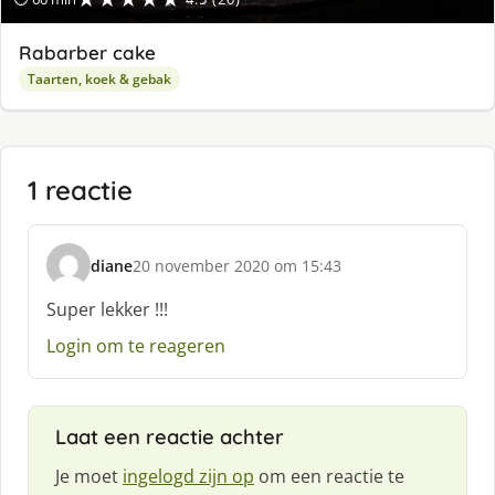
Rabarber cake
Taarten, koek & gebak
1 reactie
diane
20 november 2020 om 15:43
s
c
Super lekker !!!
h
Login om te reageren
r
e
e
f
Laat een reactie achter
:
Je moet
ingelogd zijn op
om een reactie te