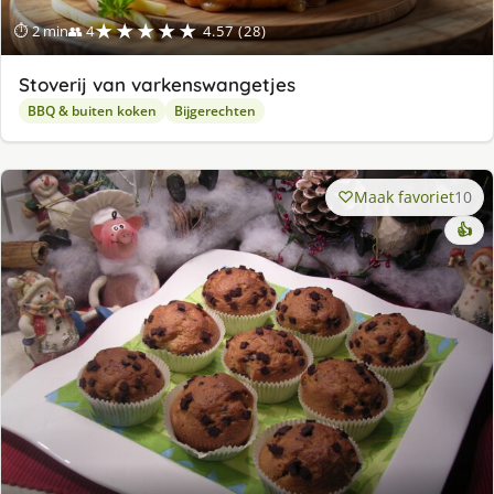
★★★★★
⏱ 2 min
👥 4
4.57 (28)
Stoverij van varkenswangetjes
BBQ & buiten koken
Bijgerechten
Maak favoriet
10
👍