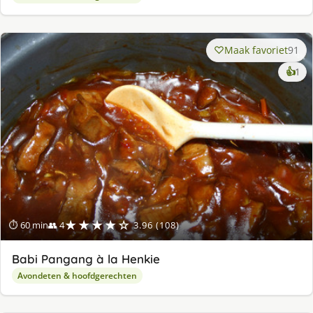
Maak favoriet
91
ke
👍
1
lek
ge
★★★★☆
⏱ 60 min
👥 4
3.96 (108)
Babi Pangang à la Henkie
Avondeten & hoofdgerechten