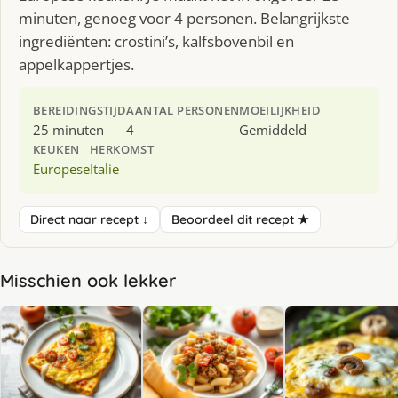
minuten, genoeg voor 4 personen. Belangrijkste
ingrediënten: crostini’s, kalfsbovenbil en
appelkappertjes.
BEREIDINGSTIJD
AANTAL PERSONEN
MOEILIJKHEID
25 minuten
4
Gemiddeld
KEUKEN
HERKOMST
Europese
Italie
Direct naar recept ↓
Beoordeel dit recept ★
Misschien ook lekker