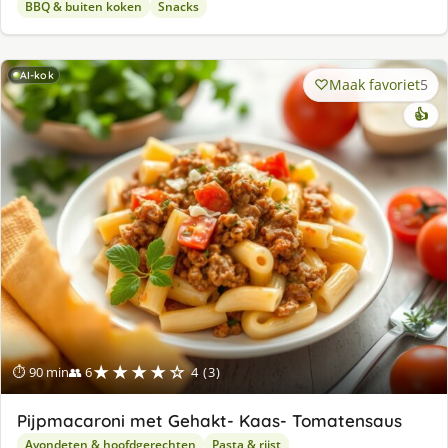
BBQ & buiten koken
Snacks
AI-kok
Maak favoriet
5
👍
★★★★☆
⏱ 90 min
👥 6
4 (3)
Pijpmacaroni met Gehakt- Kaas- Tomatensaus
Avondeten & hoofdgerechten
Pasta & rijst