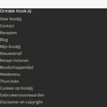
Ontdek KookJij
Over KookJij
Contact
Recepten
Blog
Mijn KookJij
Nieuwsbrief
Recept insturen
Boodschappenlijst
Weekmenu
Thuis koks
Cookies op KookJij
Gebruikersvoorwaarden
Disclaimer en copyright