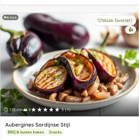
AI-kok
Maak favoriet
1
👍
★★★★★
⏱ 135 min
👥 6
5 (1)
Aubergines Sardijnse Stijl
BBQ & buiten koken
Snacks