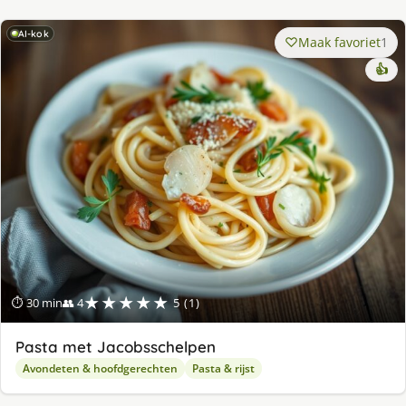
AI-kok
Maak favoriet
1
👍
★★★★★
⏱ 30 min
👥 4
5 (1)
Pasta met Jacobsschelpen
Avondeten & hoofdgerechten
Pasta & rijst