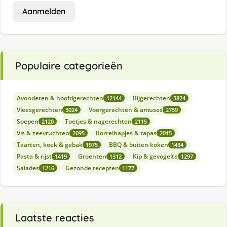
Aanmelden
Populaire categorieën
Avondeten & hoofdgerechten
Bijgerechten
12144
3824
Vleesgerechten
Voorgerechten & amuses
3024
2759
Soepen
Toetjes & nagerechten
2120
2115
Vis & zeevruchten
Borrelhapjes & tapas
2095
2015
Taarten, koek & gebak
BBQ & buiten koken
1975
1434
Pasta & rijst
Groenten
Kip & gevogelte
1419
1312
1297
Salades
Gezonde recepten
1216
1177
Laatste reacties