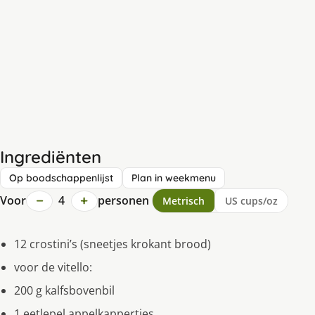
Ingrediënten
Op boodschappenlijst
Plan in weekmenu
−
+
Voor
4
personen
Metrisch
US cups/oz
12 crostini’s (sneetjes krokant brood)
voor de vitello:
200 g kalfsbovenbil
1 eetlepel appelkappertjes