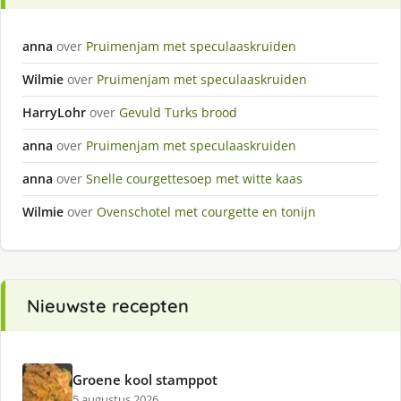
anna
over
Pruimenjam met speculaaskruiden
Wilmie
over
Pruimenjam met speculaaskruiden
HarryLohr
over
Gevuld Turks brood
anna
over
Pruimenjam met speculaaskruiden
anna
over
Snelle courgettesoep met witte kaas
Wilmie
over
Ovenschotel met courgette en tonijn
Nieuwste recepten
Groene kool stamppot
5 augustus 2026