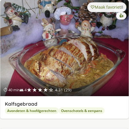
Maak favoriet
8
👍
★★★★☆
⏱ 40 min
👥 4
4.31 (29)
Kalfsgebraad
Avondeten & hoofdgerechten
Ovenschotels & eenpans