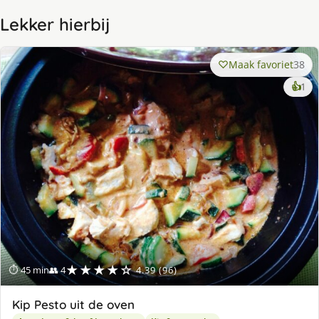
Lekker hierbij
Maak favoriet
38
ke
👍
1
lek
ge
★★★★☆
⏱ 45 min
👥 4
4.39 (96)
Kip Pesto uit de oven