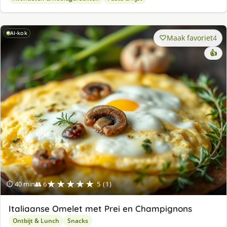
AI-kok
Maak favoriet
4
👍
★★★★★
⏱ 40 min
👥 6
5 (1)
Italiaanse Omelet met Prei en Champignons
Ontbijt & Lunch
Snacks