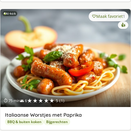
AI-kok
Maak favoriet
1
👍
★★★★★
⏱ 75 min
👥 6
5 (1)
Italiaanse Worstjes met Paprika
BBQ & buiten koken
Bijgerechten