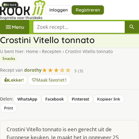
AI-kok
AI-kok
AI-kok
AI-kok
AI-kok
AI-kok
Inloggen
Registreren
Zoek een recept
Menu
Crostini Vitello tonnato
U bent hier:
Home
›
Recepten
›
Crostini Vitello tonnato
Snacks
★★★☆☆
Recept van
dorothy
3 (3)
Maak favoriet
1
👍
Lekker!
Delen:
WhatsApp
Facebook
Pinterest
Kopieer link
Print
Crostini Vitello tonnato is een gerecht uit de
Europese keuken. Je maakt het in ongeveer 25