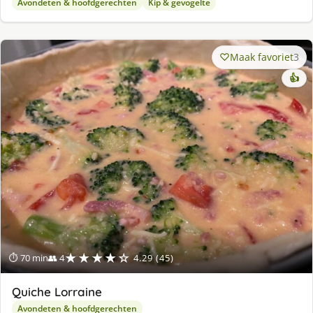
Avondeten & hoofdgerechten
Kip & gevogelte
Maak favoriet
3
👍
★★★★☆
⏱ 70 min
👥 4
4.29 (45)
Quiche Lorraine
Avondeten & hoofdgerechten