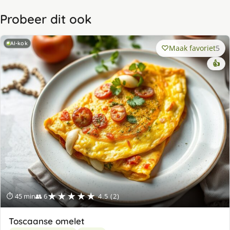
Probeer dit ook
AI-kok
Maak favoriet
5
👍
★★★★★
⏱ 45 min
👥 6
4.5 (2)
Toscaanse omelet