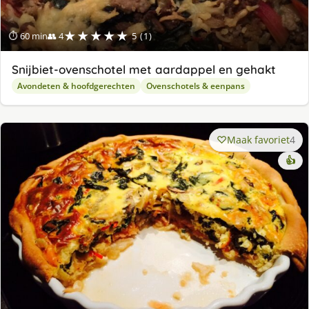
★★★★★
⏱ 60 min
👥 4
5 (1)
Snijbiet-ovenschotel met aardappel en gehakt
Avondeten & hoofdgerechten
Ovenschotels & eenpans
Maak favoriet
4
👍