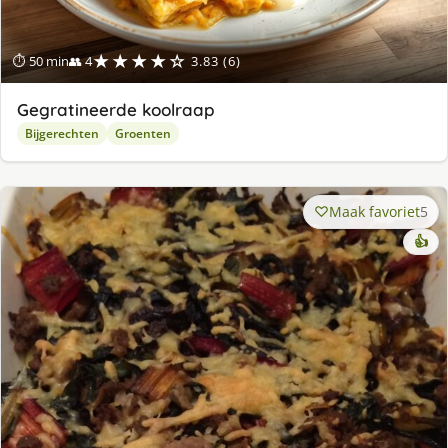
★★★★☆
⏱ 50 min
👥 4
3.83 (6)
Gegratineerde koolraap
Bijgerechten
Groenten
Maak favoriet
5
👍