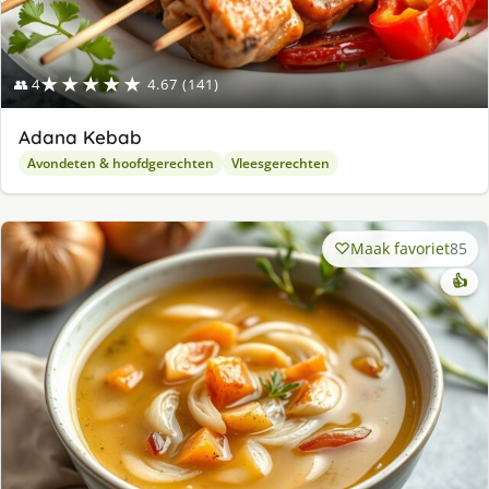
★★★★★
👥 4
4.67 (141)
Adana Kebab
Avondeten & hoofdgerechten
Vleesgerechten
Maak favoriet
85
👍