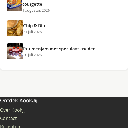
courgette
1 augustus 2026
Chip & Dip
31 juli 2026
Pruimenjam met speculaaskruiden
28 juli 2026
Ontdek KookJij
Over KookJij
Contact
Recepten