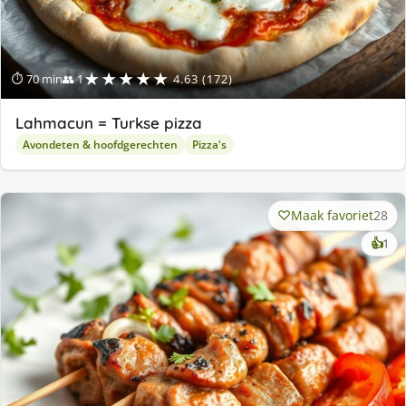
★★★★★
⏱ 70 min
👥 1
4.63 (172)
Lahmacun = Turkse pizza
Avondeten & hoofdgerechten
Pizza's
Maak favoriet
28
ke
👍
1
lek
ge