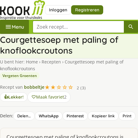
Inloggen
Registreren
Zoek een recept
Menu
Courgettesoep met paling of
knoflookcroutons
U bent hier:
Home
›
Recepten
›
Courgettesoep met paling of
knoflookcroutons
Vergeten Groenten
★★☆☆☆
Recept van
bobbeltje
2 (3)
Maak favoriet
2
👍
Lekker!
Delen:
WhatsApp
Pinterest
Delen…
Kopieer link
Print
Courgettesoep met paling of knoflookcroutons is