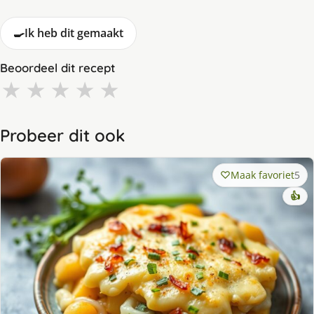
🍳
Ik heb dit gemaakt
Beoordeel dit recept
★
★
★
★
★
Probeer dit ook
Maak favoriet
5
👍