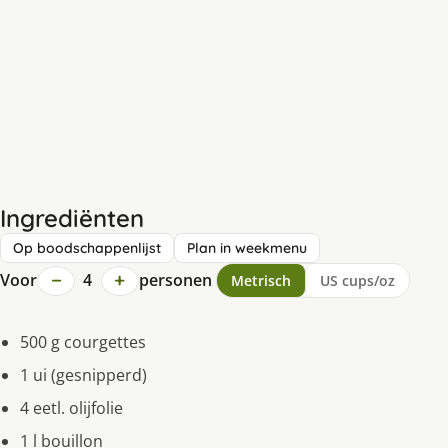
Ingrediënten
Op boodschappenlijst
Plan in weekmenu
−
+
Voor
4
personen
Metrisch
US cups/oz
500 g courgettes
1 ui (gesnipperd)
4 eetl. olijfolie
1 l bouillon