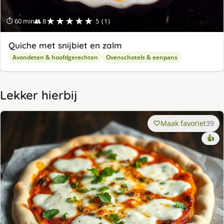
★★★★★
⏱ 60 min
👥 8
5 (1)
Quiche met snijbiet en zalm
Avondeten & hoofdgerechten
Ovenschotels & eenpans
Lekker hierbij
Maak favoriet
39
👍