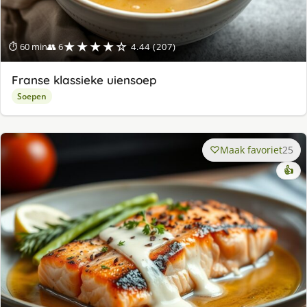
★★★★☆
⏱ 60 min
👥 6
4.44 (207)
Franse klassieke uiensoep
Soepen
Maak favoriet
25
👍