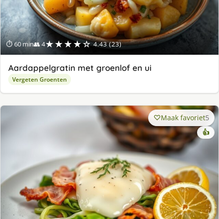
★★★★☆
⏱ 60 min
👥 4
4.43 (23)
Aardappelgratin met groenlof en ui
Vergeten Groenten
Maak favoriet
5
👍