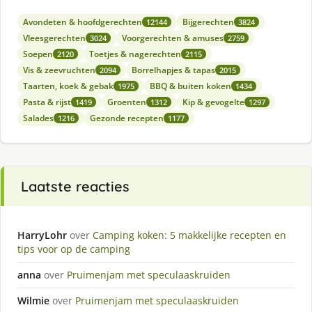
Avondeten & hoofdgerechten
Bijgerechten
12144
3824
Vleesgerechten
Voorgerechten & amuses
3024
2759
Soepen
Toetjes & nagerechten
2120
2115
Vis & zeevruchten
Borrelhapjes & tapas
2094
2015
Taarten, koek & gebak
BBQ & buiten koken
1975
1434
Pasta & rijst
Groenten
Kip & gevogelte
1419
1312
1297
Salades
Gezonde recepten
1216
1177
Laatste reacties
HarryLohr
over
Camping koken: 5 makkelijke recepten en
tips voor op de camping
anna
over
Pruimenjam met speculaaskruiden
Wilmie
over
Pruimenjam met speculaaskruiden