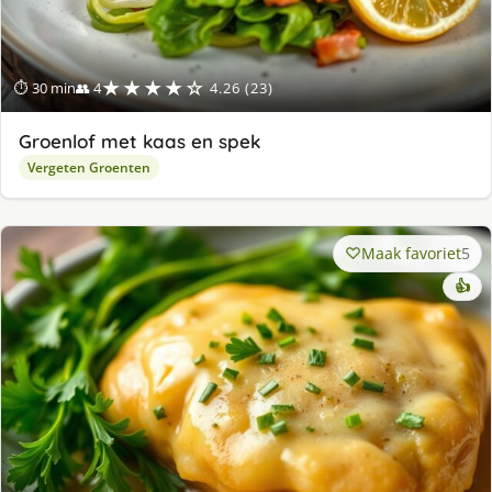
★★★★☆
⏱ 30 min
👥 4
4.26 (23)
Groenlof met kaas en spek
Vergeten Groenten
Maak favoriet
5
👍