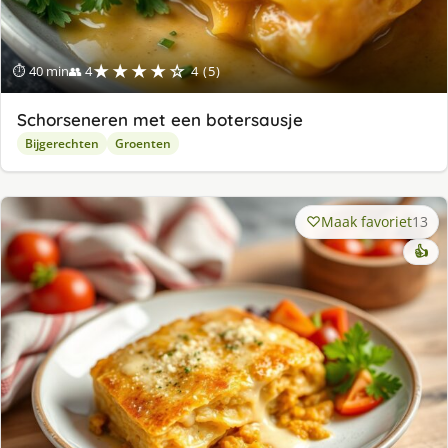
★★★★☆
⏱ 40 min
👥 4
4 (5)
Schorseneren met een botersausje
Bijgerechten
Groenten
Maak favoriet
13
👍