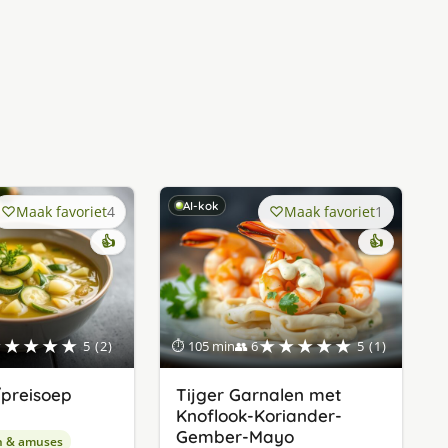
AI-kok
Maak favoriet
4
Maak favoriet
1
👍
👍
★★★★★
★★★★★
5 (2)
⏱ 105 min
👥 6
5 (1)
preisoep
Tijger Garnalen met
Knoflook-Koriander-
Gember-Mayo
n & amuses