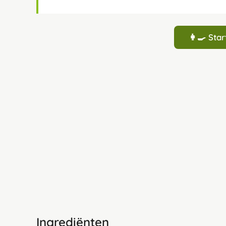
👩‍🍳 St
Ingrediënten