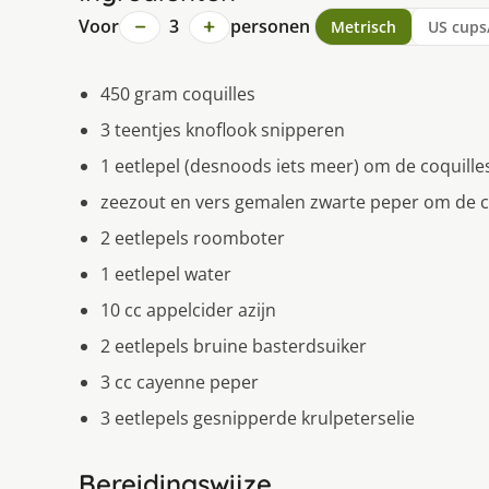
−
+
Voor
3
personen
Metrisch
US cups
450 gram coquilles
3 teentjes knoflook snipperen
1 eetlepel (desnoods iets meer) om de coquilles
zeezout en vers gemalen zwarte peper om de co
2 eetlepels roomboter
1 eetlepel water
10 cc appelcider azijn
2 eetlepels bruine basterdsuiker
3 cc cayenne peper
3 eetlepels gesnipperde krulpeterselie
Bereidingswijze