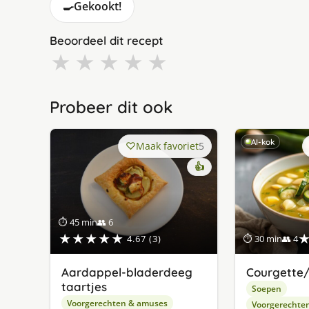
🍳
Gekookt!
Beoordeel dit recept
★
★
★
★
★
Probeer dit ook
AI-kok
Maak favoriet
5
👍
⏱ 45 min
👥 6
★★★★★
4.67 (3)
⏱ 30 min
👥 4
Aardappel-bladerdeeg
Courgette/
taartjes
Soepen
Voorgerechten & amuses
Voorgerechte