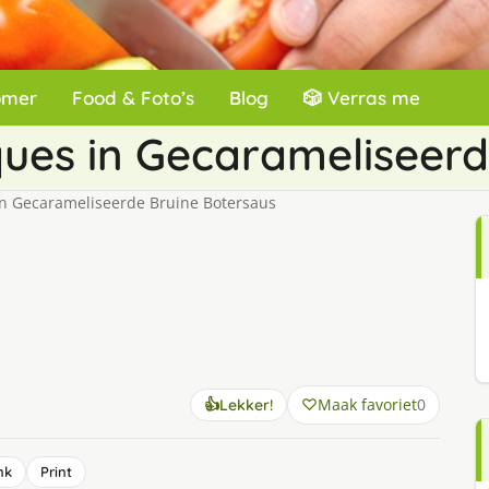
omer
Food & Foto’s
Blog
🎲 Verras me
ques in Gecarameliseer
in Gecarameliseerde Bruine Botersaus
Maak favoriet
0
👍
Lekker!
nk
Print