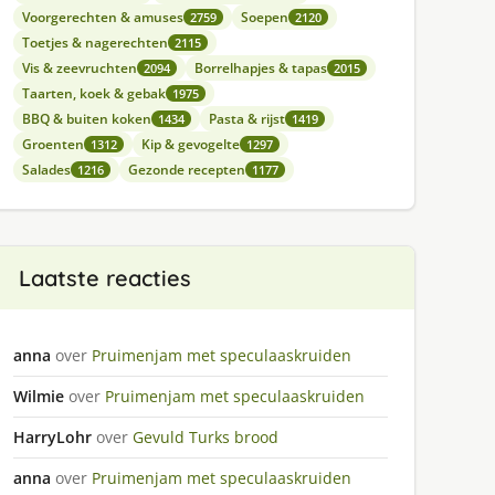
Voorgerechten & amuses
Soepen
2759
2120
Toetjes & nagerechten
2115
Vis & zeevruchten
Borrelhapjes & tapas
2094
2015
Taarten, koek & gebak
1975
BBQ & buiten koken
Pasta & rijst
1434
1419
Groenten
Kip & gevogelte
1312
1297
Salades
Gezonde recepten
1216
1177
Laatste reacties
anna
over
Pruimenjam met speculaaskruiden
Wilmie
over
Pruimenjam met speculaaskruiden
HarryLohr
over
Gevuld Turks brood
anna
over
Pruimenjam met speculaaskruiden