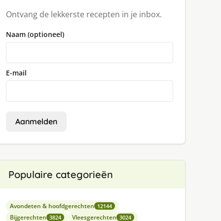
Ontvang de lekkerste recepten in je inbox.
Naam (optioneel)
E-mail
Aanmelden
Populaire categorieën
Avondeten & hoofdgerechten
12144
Bijgerechten
Vleesgerechten
3824
3024