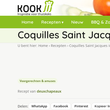
Home
Recepten
Nieuw
BBQ & Z
Coquilles Saint Jac
U bent hier:
Home
›
Recepten
›
Coquilles Saint Jacques 
Voorgerechten & amuses
Recept van
deuxchapeaux
Delen:
WhatsApp
Facebook
Pinterest
Kopieer li