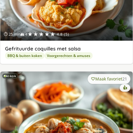
★★★★★
⏱ 25 min
👥 4
4.8 (5)
Gefrituurde coquilles met salsa
BBQ & buiten koken
Voorgerechten & amuses
AI-kok
Maak favoriet
21
👍