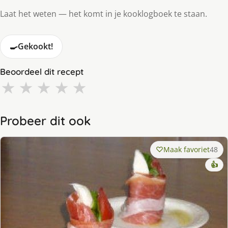
Laat het weten — het komt in je kooklogboek te staan.
🍳
Gekookt!
Beoordeel dit recept
★
★
★
★
★
Probeer dit ook
Maak favoriet
48
👍