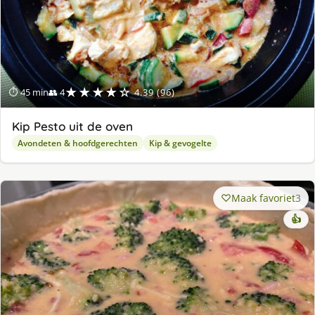
★★★★☆
⏱ 45 min
👥 4
4.39 (96)
Kip Pesto uit de oven
Avondeten & hoofdgerechten
Kip & gevogelte
Maak favoriet
3
👍