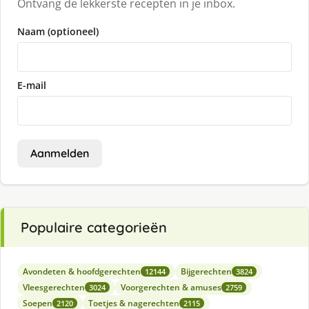
Ontvang de lekkerste recepten in je inbox.
Naam (optioneel)
E-mail
Aanmelden
Populaire categorieën
Avondeten & hoofdgerechten
Bijgerechten
12144
3824
Vleesgerechten
Voorgerechten & amuses
3024
2759
Soepen
Toetjes & nagerechten
2120
2115