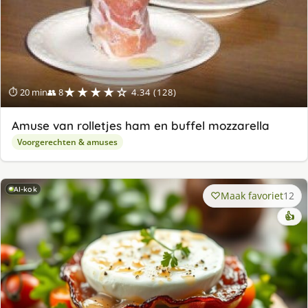
★★★★☆
⏱ 20 min
👥 8
4.34 (128)
Amuse van rolletjes ham en buffel mozzarella
Voorgerechten & amuses
AI-kok
Maak favoriet
12
👍