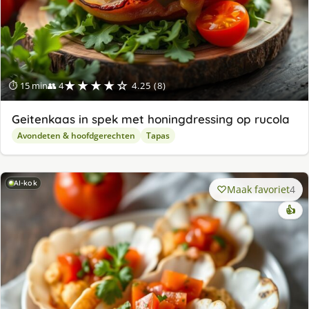
★★★★☆
⏱ 15 min
👥 4
4.25 (8)
Geitenkaas in spek met honingdressing op rucola
Avondeten & hoofdgerechten
Tapas
AI-kok
Maak favoriet
4
👍