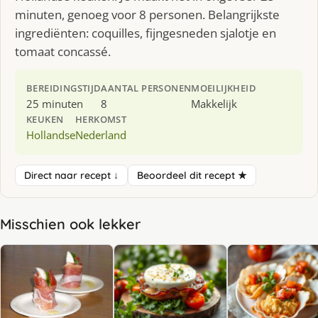
minuten, genoeg voor 8 personen. Belangrijkste
ingrediënten: coquilles, fijngesneden sjalotje en
tomaat concassé.
BEREIDINGSTIJD
AANTAL PERSONEN
MOEILIJKHEID
25 minuten
8
Makkelijk
KEUKEN
HERKOMST
Hollandse
Nederland
Direct naar recept ↓
Beoordeel dit recept ★
Misschien ook lekker