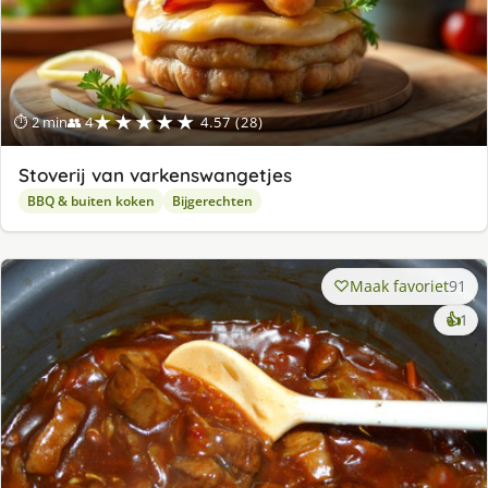
★★★★★
⏱ 2 min
👥 4
4.57 (28)
Stoverij van varkenswangetjes
BBQ & buiten koken
Bijgerechten
Maak favoriet
91
ke
👍
1
lek
ge