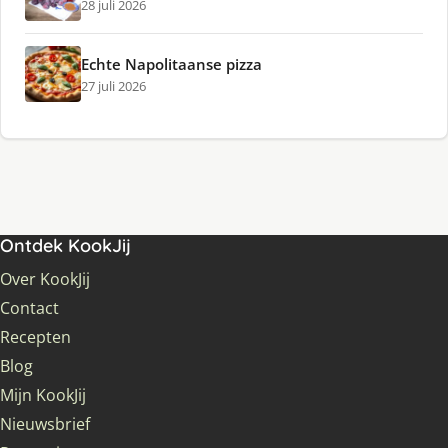
28 juli 2026
Echte Napolitaanse pizza
27 juli 2026
Ontdek KookJij
Over KookJij
Contact
Recepten
Blog
Mijn KookJij
Nieuwsbrief