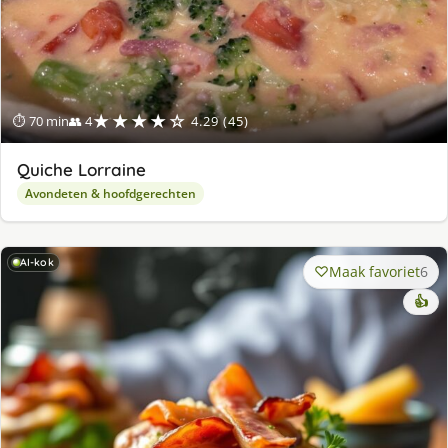
★★★★☆
⏱ 70 min
👥 4
4.29 (45)
Quiche Lorraine
Avondeten & hoofdgerechten
AI-kok
Maak favoriet
6
👍