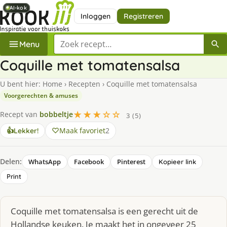
AI-kok
AI-kok
AI-kok
AI-kok
Inloggen
Registreren
Zoek een recept
Menu
Coquille met tomatensalsa
U bent hier:
Home
›
Recepten
›
Coquille met tomatensalsa
Voorgerechten & amuses
★★★☆☆
Recept van
bobbeltje
3 (5)
Maak favoriet
2
👍
Lekker!
Delen:
WhatsApp
Facebook
Pinterest
Kopieer link
Print
Coquille met tomatensalsa is een gerecht uit de
Hollandse keuken. Je maakt het in ongeveer 25