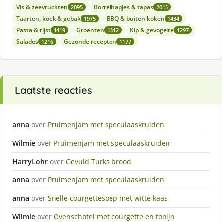
Vis & zeevruchten
Borrelhapjes & tapas
2095
2015
Taarten, koek & gebak
BBQ & buiten koken
1975
1434
Pasta & rijst
Groenten
Kip & gevogelte
1419
1312
1297
Salades
Gezonde recepten
1216
1177
Laatste reacties
anna
over
Pruimenjam met speculaaskruiden
Wilmie
over
Pruimenjam met speculaaskruiden
HarryLohr
over
Gevuld Turks brood
anna
over
Pruimenjam met speculaaskruiden
anna
over
Snelle courgettesoep met witte kaas
Wilmie
over
Ovenschotel met courgette en tonijn