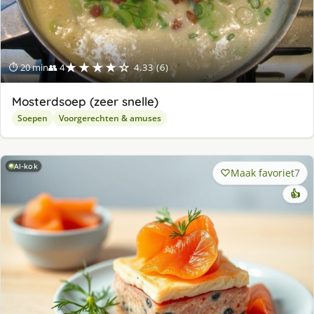
★★★★☆
⏱ 20 min
👥 4
4.33 (6)
Mosterdsoep (zeer snelle)
Soepen
Voorgerechten & amuses
AI-kok
Maak favoriet
7
👍