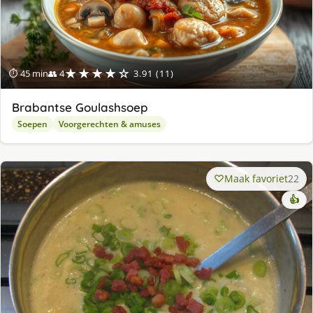
★★★★☆
⏱ 45 min
👥 4
3.91 (11)
Brabantse Goulashsoep
Soepen
Voorgerechten & amuses
Maak favoriet
22
👍