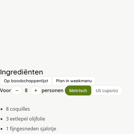
Ingrediënten
Op boodschappenlijst
Plan in weekmenu
−
+
Voor
8
personen
Metrisch
US cups/oz
8 coquilles
3 eetlepel olijfolie
1 fijngesneden sjalotje