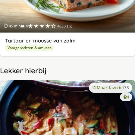
★★★★☆
⏱ 45 min
👥 4
4.33 (6)
Tartaar en mousse van zalm
Voorgerechten & amuses
Lekker hierbij
Maak favoriet
38
ke
👍
1
lek
ge