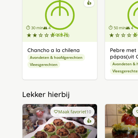
👍
⏱ 30 min
👥 4
⏱ 50 min
👥 4
★★☆☆☆
★☆☆☆☆
2.2 (5)
Chancho a la chilena
Pebre met 
pápas(uit C
Avondeten & hoofdgerechten
Avondeten & 
Vleesgerechten
Vleesgerecht
Lekker hierbij
Maak favoriet
10
👍