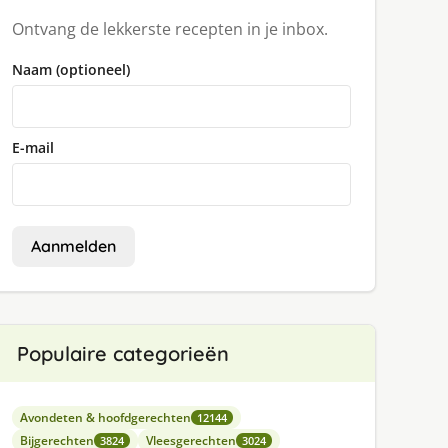
Ontvang de lekkerste recepten in je inbox.
Naam (optioneel)
E-mail
Aanmelden
Populaire categorieën
Avondeten & hoofdgerechten
12144
Bijgerechten
Vleesgerechten
3824
3024