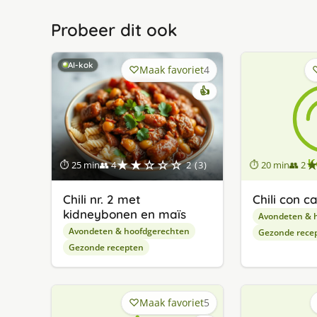
Probeer dit ook
AI-kok
Maak favoriet
4
👍
★★☆☆☆
⏱ 25 min
👥 4
2 (3)
⏱ 20 min
👥 2
Chili nr. 2 met
Chili con c
kidneybonen en maïs
Avondeten & 
Avondeten & hoofdgerechten
Gezonde rece
Gezonde recepten
Maak favoriet
5