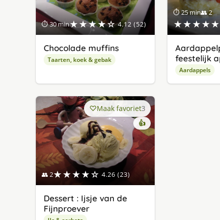
⏱ 25 min
👥 2
★★★★☆
★★★★★
⏱ 30 min
4.12 (52)
Chocolade muffins
Aardappelp
feestelijk 
Taarten, koek & gebak
Aardappels
Maak favoriet
3
👍
★★★★☆
👥 2
4.26 (23)
Dessert : Ijsje van de
Fijnproever