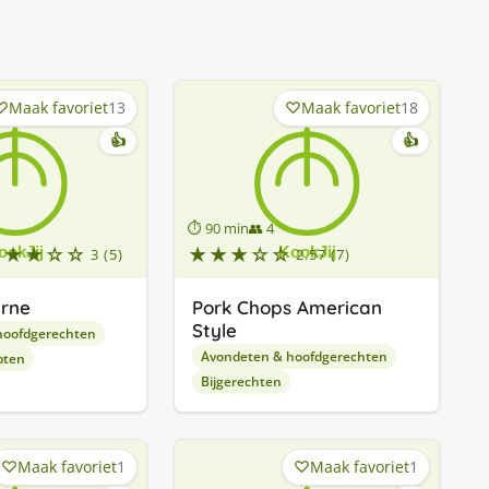
Maak favoriet
13
Maak favoriet
18
👍
👍
⏱ 90 min
👥 4
★★★☆☆
★★★☆☆
3 (5)
2.57 (7)
arne
Pork Chops American
Style
hoofdgerechten
Avondeten & hoofdgerechten
pten
Bijgerechten
Maak favoriet
1
Maak favoriet
1