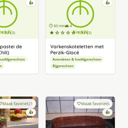
👍
👍
⏱ 60 min
👥 4
★☆☆☆☆
1.33 (3)
1.33 (3)
pastei de
Varkenskoteletten met
hili)
Perzik-Glacé
hoofdgerechten
Avondeten & hoofdgerechten
en
Bijgerechten
Maak favoriet
21
Maak favoriet
6
👍
👍