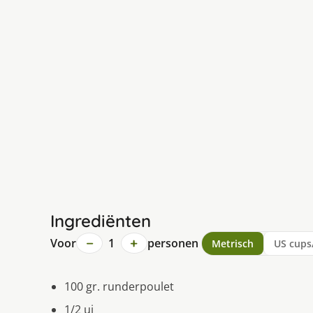
Ingrediënten
−
+
Voor
1
personen
Metrisch
US cups
100 gr. runderpoulet
1/2 ui