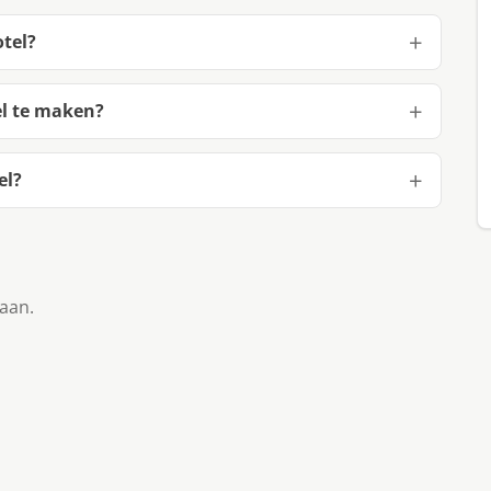
otel?
el te maken?
el?
taan.