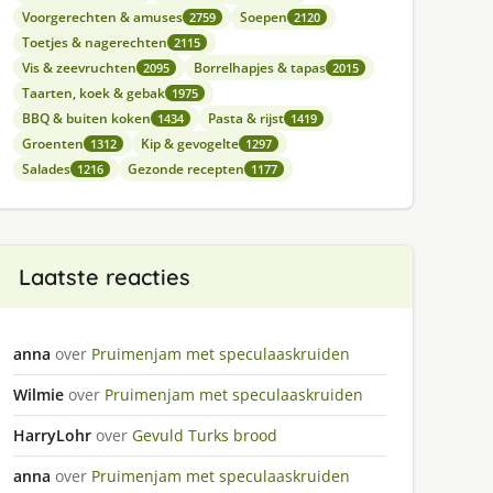
Voorgerechten & amuses
Soepen
2759
2120
Toetjes & nagerechten
2115
Vis & zeevruchten
Borrelhapjes & tapas
2095
2015
Taarten, koek & gebak
1975
BBQ & buiten koken
Pasta & rijst
1434
1419
Groenten
Kip & gevogelte
1312
1297
Salades
Gezonde recepten
1216
1177
Laatste reacties
anna
over
Pruimenjam met speculaaskruiden
Wilmie
over
Pruimenjam met speculaaskruiden
HarryLohr
over
Gevuld Turks brood
anna
over
Pruimenjam met speculaaskruiden