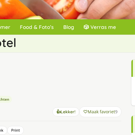
omer
Food & Foto’s
Blog
🎲 Verras me
tel
chten
Maak favoriet
9
👍
Lekker!
nk
Print