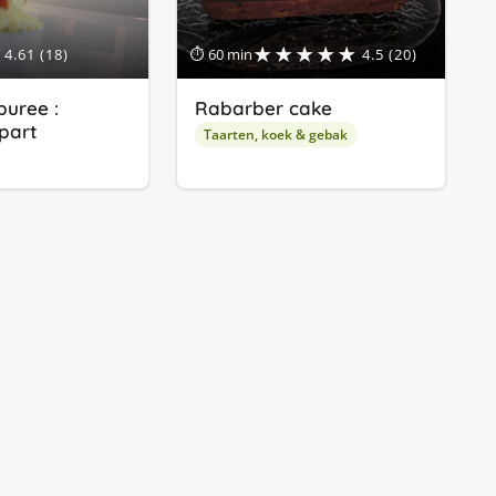
★★★★★
4.61 (18)
⏱ 60 min
4.5 (20)
uree :
Rabarber cake
apart
Taarten, koek & gebak