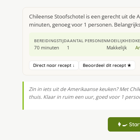
Chileense Stoofschotel is een gerecht uit de
minuten, genoeg voor 1 personen. Belangrijkst
BEREIDINGSTIJD
AANTAL PERSONEN
MOEILIJKHEID
K
70 minuten
1
Makkelijk
A
Direct naar recept ↓
Beoordeel dit recept ★
Zin in iets uit de Amerikaanse keuken? Met Chil
thuis. Klaar in ruim een uur, goed voor 1 perso
👩‍🍳 St