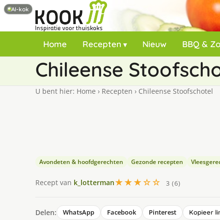
AI-kok
Home
Recepten
Nieuw
BBQ & Z
Chileense Stoofscho
U bent hier:
Home
›
Recepten
›
Chileense Stoofschotel
Avondeten & hoofdgerechten
Gezonde recepten
Vleesgere
★★★☆☆
Recept van
k_lotterman
3 (6)
Delen:
WhatsApp
Facebook
Pinterest
Kopieer li