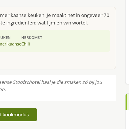
 Amerikaanse keuken. Je maakt het in ongeveer 70
e ingrediënten: wat tijm en van wortel.
EUKEN
HERKOMST
merikaanse
Chili
eense Stoofschotel haal je die smaken zó bij jou
on.
art kookmodus