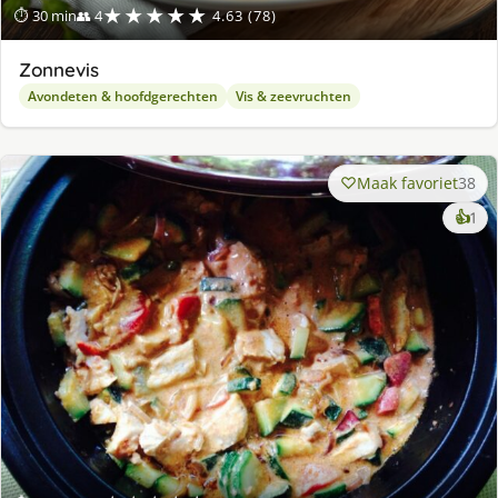
★★★★★
⏱ 30 min
👥 4
4.63 (78)
Zonnevis
Avondeten & hoofdgerechten
Vis & zeevruchten
Maak favoriet
38
ke
👍
1
lek
ge