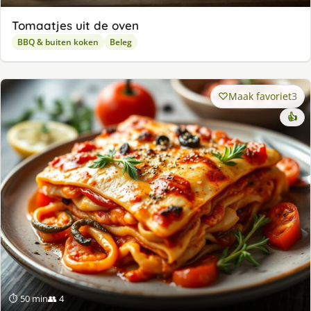
Tomaatjes uit de oven
BBQ & buiten koken
Beleg
Maak favoriet
3
👍
⏱ 50 min
👥 4