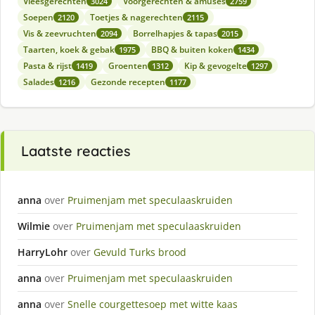
Vleesgerechten
Voorgerechten & amuses
3024
2759
Soepen
Toetjes & nagerechten
2120
2115
Vis & zeevruchten
Borrelhapjes & tapas
2094
2015
Taarten, koek & gebak
BBQ & buiten koken
1975
1434
Pasta & rijst
Groenten
Kip & gevogelte
1419
1312
1297
Salades
Gezonde recepten
1216
1177
Laatste reacties
anna
over
Pruimenjam met speculaaskruiden
Wilmie
over
Pruimenjam met speculaaskruiden
HarryLohr
over
Gevuld Turks brood
anna
over
Pruimenjam met speculaaskruiden
anna
over
Snelle courgettesoep met witte kaas