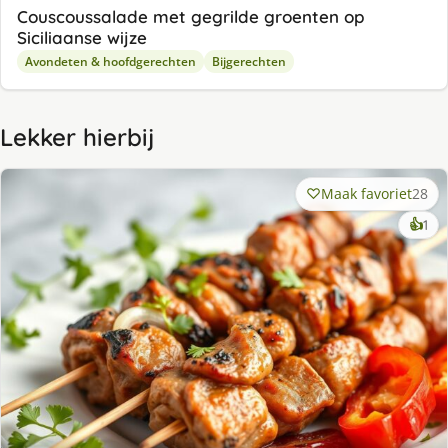
Couscoussalade met gegrilde groenten op
Siciliaanse wijze
Avondeten & hoofdgerechten
Bijgerechten
Lekker hierbij
Maak favoriet
28
ke
👍
1
lek
ge