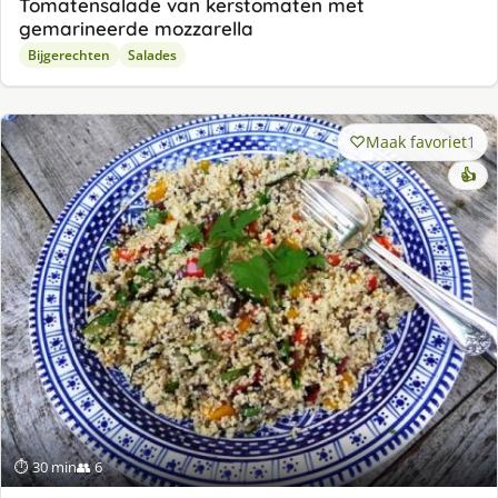
Tomatensalade van kerstomaten met
gemarineerde mozzarella
Bijgerechten
Salades
Maak favoriet
1
👍
⏱ 30 min
👥 6