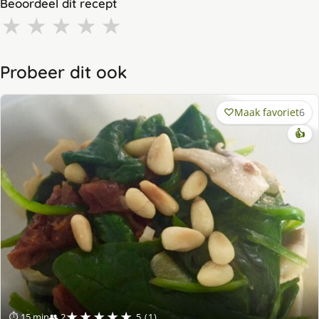
Beoordeel dit recept
★
★
★
★
★
Probeer dit ook
Maak favoriet
6
👍
★★★★★
⏱ 15 min
👥 2
5 (1)