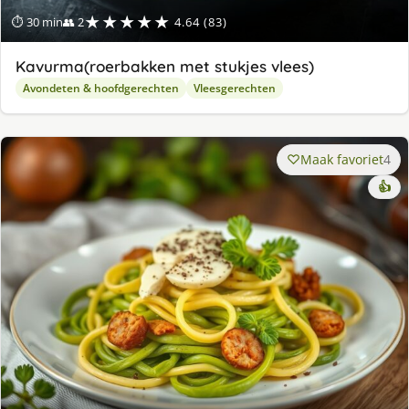
★★★★★
⏱ 30 min
👥 2
4.64 (83)
Kavurma(roerbakken met stukjes vlees)
Avondeten & hoofdgerechten
Vleesgerechten
Maak favoriet
4
👍