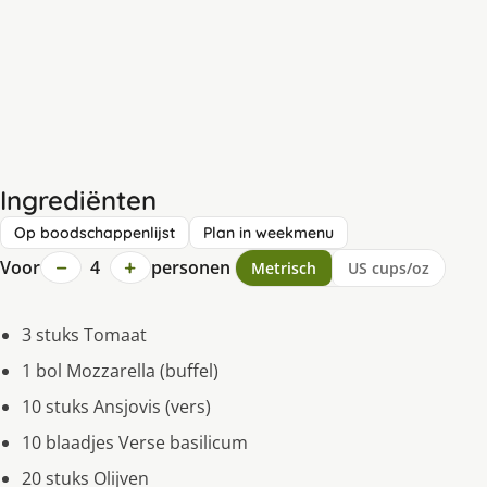
Ingrediënten
Op boodschappenlijst
Plan in weekmenu
−
+
Voor
4
personen
Metrisch
US cups/oz
3 stuks Tomaat
1 bol Mozzarella (buffel)
10 stuks Ansjovis (vers)
10 blaadjes Verse basilicum
20 stuks Olijven