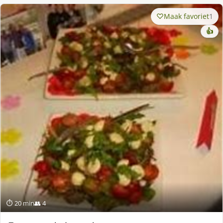
Maak favoriet
1
👍
⏱ 20 min
👥 4