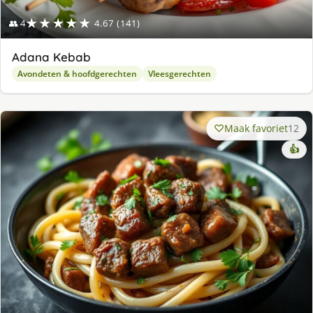
★★★★★
👥 4
4.67 (141)
Adana Kebab
Avondeten & hoofdgerechten
Vleesgerechten
Maak favoriet
12
👍