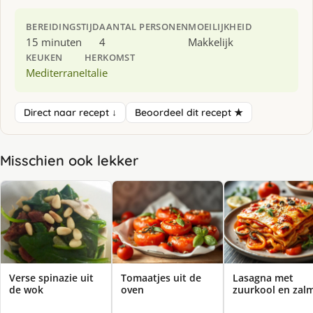
BEREIDINGSTIJD
AANTAL PERSONEN
MOEILIJKHEID
15 minuten
4
Makkelijk
KEUKEN
HERKOMST
Mediterrane
Italie
Direct naar recept ↓
Beoordeel dit recept ★
Misschien ook lekker
Verse spinazie uit
Tomaatjes uit de
Lasagna met
de wok
oven
zuurkool en zal