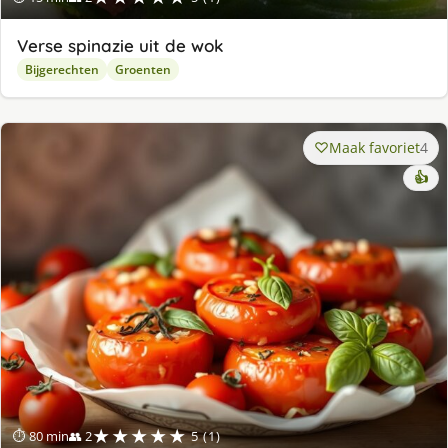
Verse spinazie uit de wok
Bijgerechten
Groenten
Maak favoriet
4
👍
★★★★★
⏱ 80 min
👥 2
5 (1)