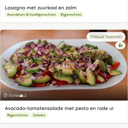
Lasagna met zuurkool en zalm
Avondeten & hoofdgerechten
Bijgerechten
Maak favoriet
0
👍
⏱ 15 min
👥 2
Avocado-tomatensalade met pesto en rode ui
Bijgerechten
Salades