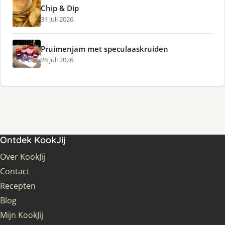
Chip & Dip
31 juli 2026
Pruimenjam met speculaaskruiden
28 juli 2026
Ontdek KookJij
Over KookJij
Contact
Recepten
Blog
Mijn KookJij