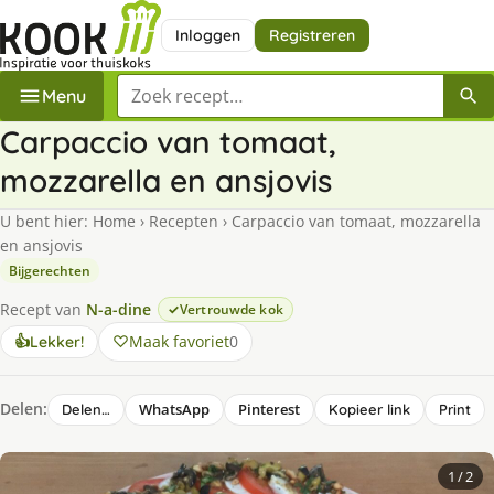
Inloggen
Registreren
Zoek een recept
Menu
Carpaccio van tomaat,
mozzarella en ansjovis
U bent hier:
Home
›
Recepten
›
Carpaccio van tomaat, mozzarella
en ansjovis
Bijgerechten
Recept van
N-a-dine
Vertrouwde kok
Maak favoriet
0
👍
Lekker!
Delen:
WhatsApp
Pinterest
Delen…
Kopieer link
Print
1
/ 2