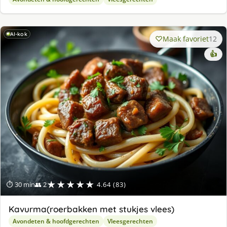
AI-kok
Maak favoriet
12
👍
★★★★★
⏱ 30 min
👥 2
4.64 (83)
Kavurma(roerbakken met stukjes vlees)
Avondeten & hoofdgerechten
Vleesgerechten