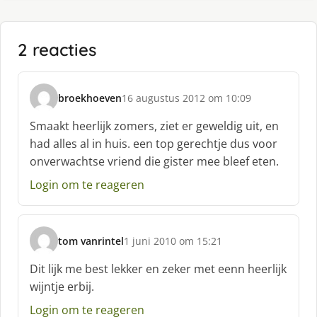
2 reacties
broekhoeven
16 augustus 2012 om 10:09
s
c
Smaakt heerlijk zomers, ziet er geweldig uit, en
h
had alles al in huis. een top gerechtje dus voor
r
onverwachtse vriend die gister mee bleef eten.
e
e
Login om te reageren
f
:
tom vanrintel
1 juni 2010 om 15:21
s
c
Dit lijk me best lekker en zeker met eenn heerlijk
h
wijntje erbij.
r
e
Login om te reageren