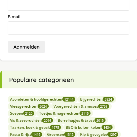
E-mail
Aanmelden
Populaire categorieën
Avondeten & hoofdgerechten
Bijgerechten
12144
3824
Vleesgerechten
Voorgerechten & amuses
3024
2759
Soepen
Toetjes & nagerechten
2120
2115
Vis & zeevruchten
Borrelhapjes & tapas
2094
2015
Taarten, koek & gebak
BBQ & buiten koken
1975
1434
Pasta & rijst
Groenten
Kip & gevogelte
1419
1312
1297