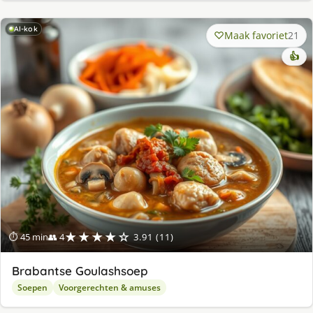
AI-kok
Maak favoriet
21
👍
★★★★☆
⏱ 45 min
👥 4
3.91 (11)
Brabantse Goulashsoep
Soepen
Voorgerechten & amuses