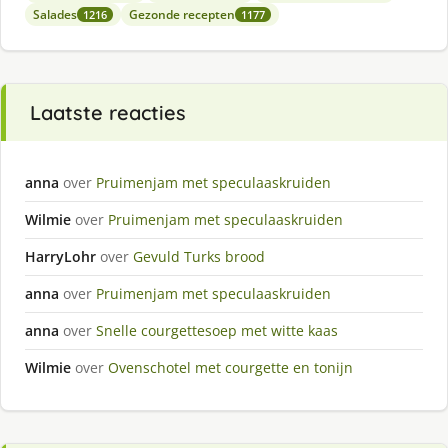
Salades
Gezonde recepten
1216
1177
Laatste reacties
anna
over
Pruimenjam met speculaaskruiden
Wilmie
over
Pruimenjam met speculaaskruiden
HarryLohr
over
Gevuld Turks brood
anna
over
Pruimenjam met speculaaskruiden
anna
over
Snelle courgettesoep met witte kaas
Wilmie
over
Ovenschotel met courgette en tonijn