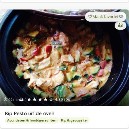
Maak favoriet
38
ke
👍
1
lek
ge
★★★★☆
⏱ 45 min
👥 4
4.39 (96)
Kip Pesto uit de oven
Avondeten & hoofdgerechten
Kip & gevogelte