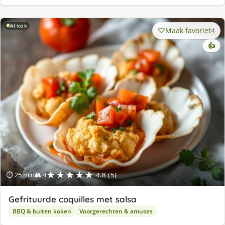
AI-kok
Maak favoriet
4
👍
★★★★★
⏱ 25 min
👥 4
4.8 (5)
Gefrituurde coquilles met salsa
BBQ & buiten koken
Voorgerechten & amuses