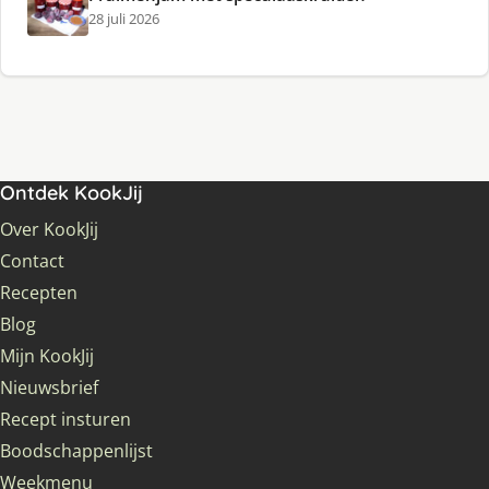
28 juli 2026
Ontdek KookJij
Over KookJij
Contact
Recepten
Blog
Mijn KookJij
Nieuwsbrief
Recept insturen
Boodschappenlijst
Weekmenu