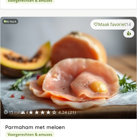
Voorgerechten & amuses
AI-kok
Maak favoriet
14
👍
★★★★☆
⏱ 15 min
👥 4
4.24 (21)
Parmaham met meloen
Voorgerechten & amuses