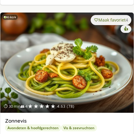
AI-kok
Maak favoriet
4
👍
★★★★★
⏱ 30 min
👥 4
4.63 (78)
Zonnevis
Avondeten & hoofdgerechten
Vis & zeevruchten