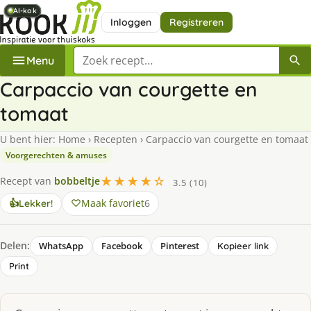
AI-kok
AI-kok
AI-kok
AI-kok
AI-kok
AI-kok
Inloggen
Registreren
Zoek een recept
Menu
Carpaccio van courgette en
tomaat
U bent hier:
Home
›
Recepten
›
Carpaccio van courgette en tomaat
Voorgerechten & amuses
★★★★☆
Recept van
bobbeltje
3.5 (10)
Maak favoriet
6
👍
Lekker!
Delen:
WhatsApp
Facebook
Pinterest
Kopieer link
Print