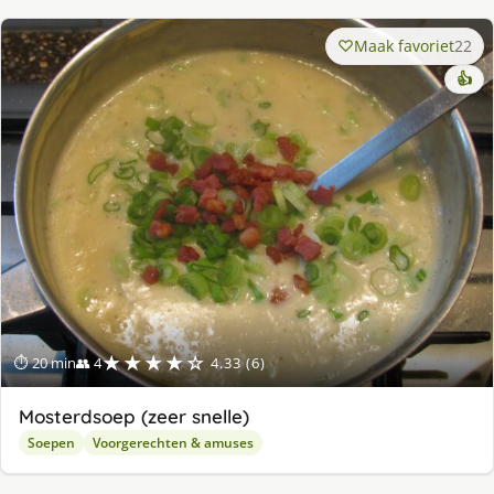
Maak favoriet
22
👍
★★★★☆
⏱ 20 min
👥 4
4.33 (6)
Mosterdsoep (zeer snelle)
Soepen
Voorgerechten & amuses