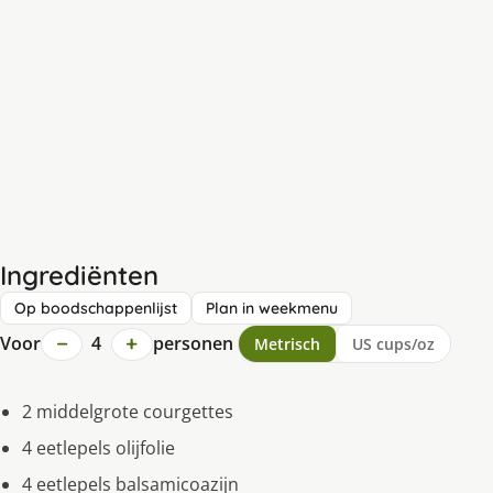
Ingrediënten
Op boodschappenlijst
Plan in weekmenu
−
+
Voor
4
personen
Metrisch
US cups/oz
2 middelgrote courgettes
4 eetlepels olijfolie
4 eetlepels balsamicoazijn