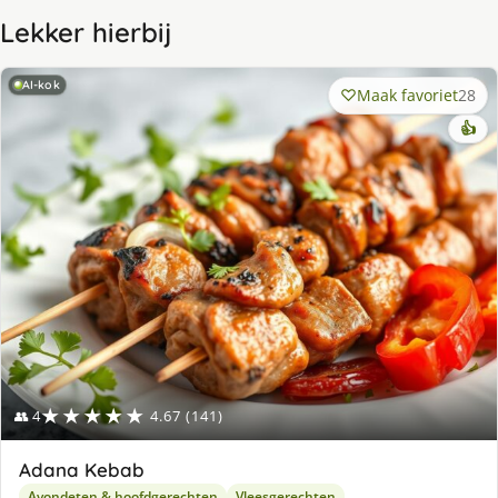
Lekker hierbij
AI-kok
Maak favoriet
28
👍
★★★★★
👥 4
4.67 (141)
Adana Kebab
Avondeten & hoofdgerechten
Vleesgerechten