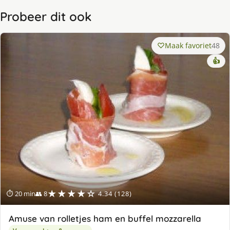
Probeer dit ook
Maak favoriet
48
👍
★★★★☆
⏱ 20 min
👥 8
4.34 (128)
Amuse van rolletjes ham en buffel mozzarella