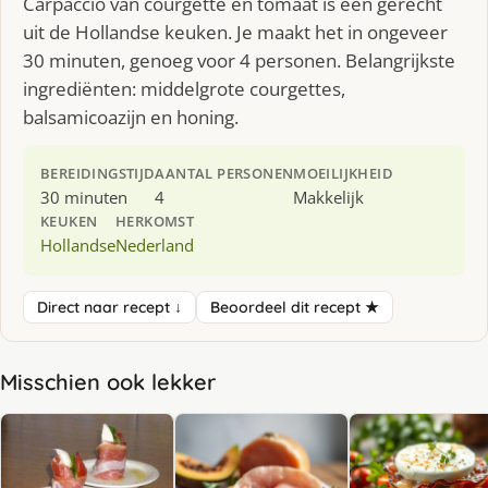
Carpaccio van courgette en tomaat is een gerecht
uit de Hollandse keuken. Je maakt het in ongeveer
30 minuten, genoeg voor 4 personen. Belangrijkste
ingrediënten: middelgrote courgettes,
balsamicoazijn en honing.
BEREIDINGSTIJD
AANTAL PERSONEN
MOEILIJKHEID
30 minuten
4
Makkelijk
KEUKEN
HERKOMST
Hollandse
Nederland
Direct naar recept ↓
Beoordeel dit recept ★
Misschien ook lekker