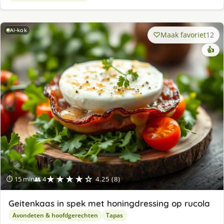
AI-kok
Maak favoriet
12
👍
★★★★☆
⏱ 15 min
👥 4
4.25 (8)
Geitenkaas in spek met honingdressing op rucola
Avondeten & hoofdgerechten
Tapas