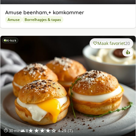
Amuse beenham,+ komkommer
Amuse
Borrelhapjes & tapas
AI-kok
Maak favoriet
20
👍
★★★★☆
⏱ 30 min
👥 8
4.29 (7)