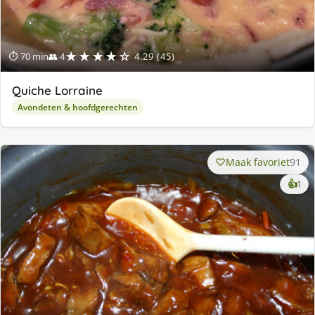
★★★★☆
⏱ 70 min
👥 4
4.29 (45)
Quiche Lorraine
Avondeten & hoofdgerechten
Maak favoriet
91
ke
👍
1
lek
ge