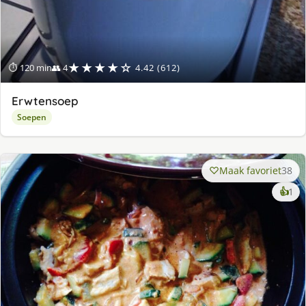
★★★★☆
⏱ 120 min
👥 4
4.42 (612)
Erwtensoep
Soepen
Maak favoriet
38
ke
👍
1
lek
ge