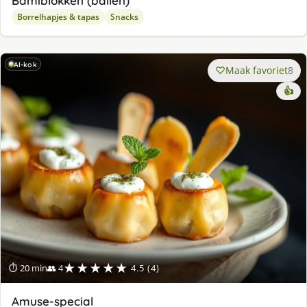
Bamiblokken (ballen)
Borrelhapjes & tapas
Snacks
AI-kok
Maak favoriet
8
👍
★★★★★
⏱ 20 min
👥 4
4.5 (4)
Amuse-special