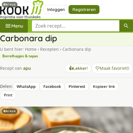
AI-kok
Inloggen
Registreren
Zoek een recept
Menu
Carbonara dip
U bent hier:
Home
›
Recepten
›
Carbonara dip
Borrelhapjes & tapas
Maak favoriet
0
Recept van
apu
👍
Lekker!
Delen:
WhatsApp
Facebook
Pinterest
Kopieer link
Print
AI-kok