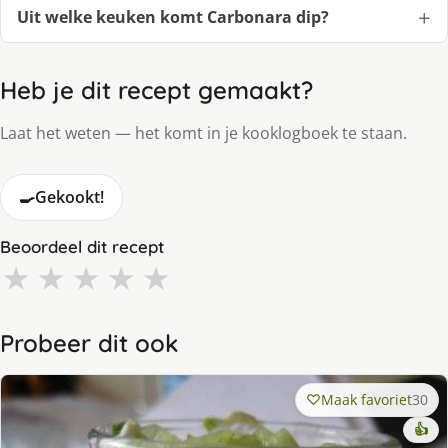
Uit welke keuken komt Carbonara dip?
Heb je dit recept gemaakt?
Laat het weten — het komt in je kooklogboek te staan.
🍳
Gekookt!
Beoordeel dit recept
★
★
★
★
★
Probeer dit ook
Maak favoriet
30
👍