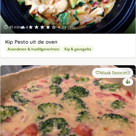
★★★★☆
⏱ 45 min
👥 4
4.39 (96)
Kip Pesto uit de oven
Avondeten & hoofdgerechten
Kip & gevogelte
Maak favoriet
3
👍