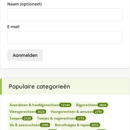
Naam (optioneel)
E-mail
Aanmelden
Populaire categorieën
Avondeten & hoofdgerechten
Bijgerechten
12144
3824
Vleesgerechten
Voorgerechten & amuses
3024
2759
Soepen
Toetjes & nagerechten
2120
2115
Vis & zeevruchten
Borrelhapjes & tapas
2095
2015