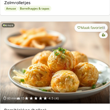
Zalmrolletjes
Amuse
Borrelhapjes & tapas
AI-kok
Maak favoriet
8
👍
★★★★★
⏱ 60 min
👥 15
4.5 (4)