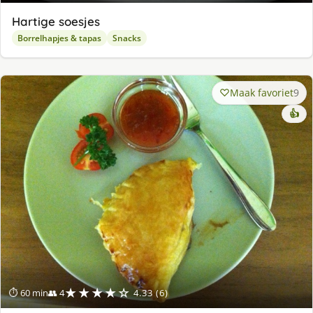
Hartige soesjes
Borrelhapjes & tapas
Snacks
Maak favoriet
9
👍
★★★★☆
⏱ 60 min
👥 4
4.33 (6)