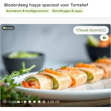
Bladerdeeg hapje speciaal voor Tantelief
Avondeten & hoofdgerechten
Borrelhapjes & tapas
AI-kok
Maak favoriet
22
👍
★★★★☆
⏱ 10 min
👥 4
3.88 (8)