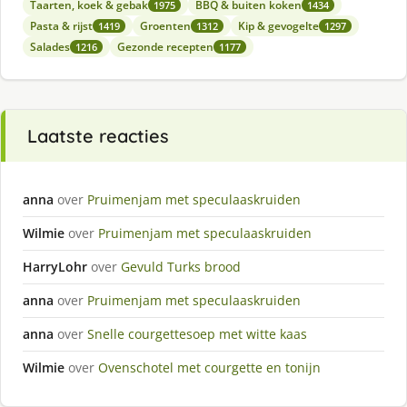
Taarten, koek & gebak
BBQ & buiten koken
1975
1434
Pasta & rijst
Groenten
Kip & gevogelte
1419
1312
1297
Salades
Gezonde recepten
1216
1177
Laatste reacties
anna
over
Pruimenjam met speculaaskruiden
Wilmie
over
Pruimenjam met speculaaskruiden
HarryLohr
over
Gevuld Turks brood
anna
over
Pruimenjam met speculaaskruiden
anna
over
Snelle courgettesoep met witte kaas
Wilmie
over
Ovenschotel met courgette en tonijn