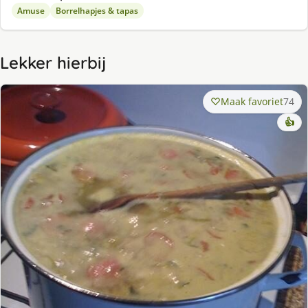
Amuse
Borrelhapjes & tapas
Lekker hierbij
Maak favoriet
74
👍