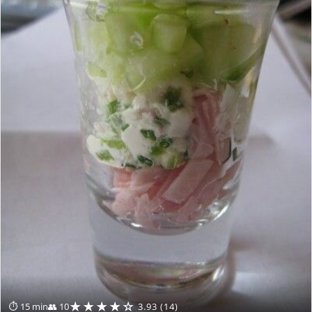
★★★★☆
⏱ 15 min
👥 10
3.93 (14)