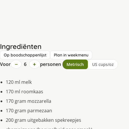
Ingrediënten
Op boodschappenlijst
Plan in weekmenu
−
+
Voor
6
personen
Metrisch
US cups/oz
120 ml melk
170 ml roomkaas
170 gram mozzarella
170 gram parmezaan
200 gram uitgebakken spekreepjes