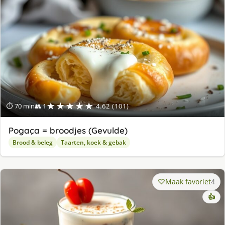
★★★★★
⏱ 70 min
👥 1
4.62 (101)
Pogaça = broodjes (Gevulde)
Brood & beleg
Taarten, koek & gebak
Maak favoriet
4
👍