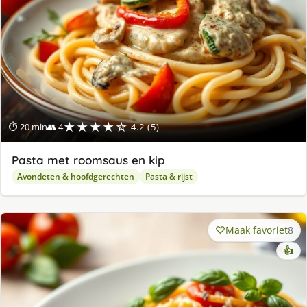
★★★★☆
⏱ 20 min
👥 4
4.2 (5)
Pasta met roomsaus en kip
Avondeten & hoofdgerechten
Pasta & rijst
Maak favoriet
8
👍