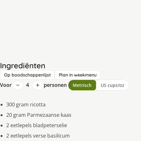
Ingrediënten
Op boodschappenlijst
Plan in weekmenu
−
+
Voor
4
personen
Metrisch
US cups/oz
300 gram ricotta
20 gram Parmezaanse kaas
2 eetlepels bladpeterselie
2 eetlepels verse basilicum