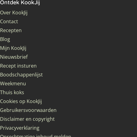
Ontdek KookJij
Over KookJij
Contact
Recepten
Blog
Mijn KookJij
Nieuwsbrief
Recept insturen
Boodschappenlijst
Weekmenu
Thuis koks
Cookies op KookJij
Gebruikersvoorwaarden
Disclaimer en copyright
Privacyverklaring
Onrechtmatige inhoud melden