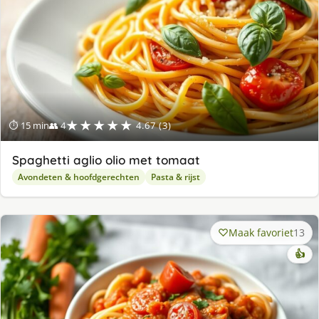
★★★★★
⏱ 15 min
👥 4
4.67 (3)
Spaghetti aglio olio met tomaat
Avondeten & hoofdgerechten
Pasta & rijst
Maak favoriet
13
👍