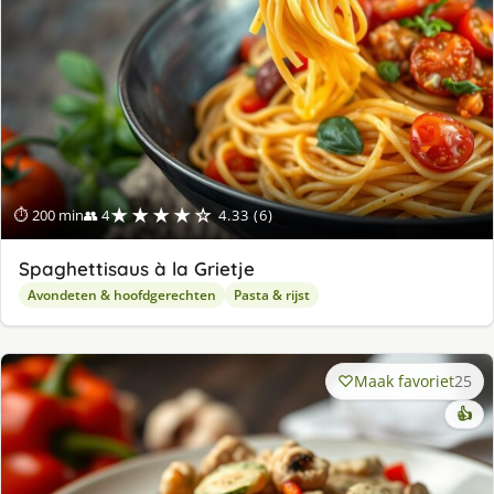
★★★★☆
⏱ 200 min
👥 4
4.33 (6)
Spaghettisaus à la Grietje
Avondeten & hoofdgerechten
Pasta & rijst
Maak favoriet
25
👍