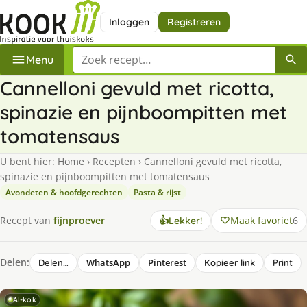
Inloggen
Registreren
Zoek een recept
Menu
Cannelloni gevuld met ricotta,
spinazie en pijnboompitten met
tomatensaus
U bent hier:
Home
›
Recepten
›
Cannelloni gevuld met ricotta,
spinazie en pijnboompitten met tomatensaus
Avondeten & hoofdgerechten
Pasta & rijst
Maak favoriet
6
Recept van
fijnproever
👍
Lekker!
Delen:
WhatsApp
Pinterest
Delen…
Kopieer link
Print
AI-kok