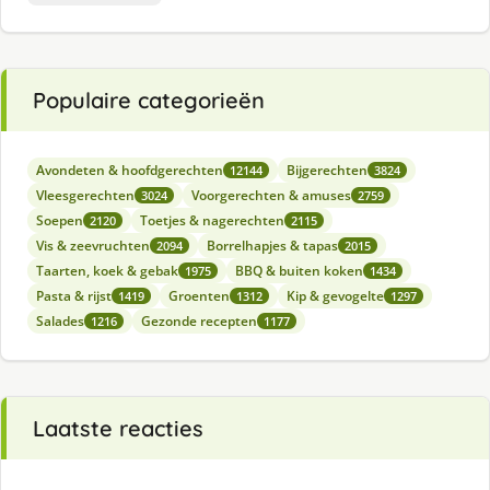
Populaire categorieën
Avondeten & hoofdgerechten
Bijgerechten
12144
3824
Vleesgerechten
Voorgerechten & amuses
3024
2759
Soepen
Toetjes & nagerechten
2120
2115
Vis & zeevruchten
Borrelhapjes & tapas
2094
2015
Taarten, koek & gebak
BBQ & buiten koken
1975
1434
Pasta & rijst
Groenten
Kip & gevogelte
1419
1312
1297
Salades
Gezonde recepten
1216
1177
Laatste reacties