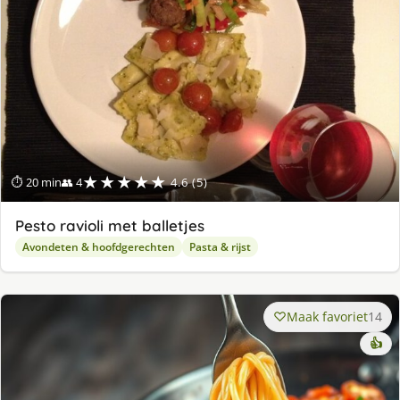
★★★★★
⏱ 20 min
👥 4
4.6 (5)
Pesto ravioli met balletjes
Avondeten & hoofdgerechten
Pasta & rijst
Maak favoriet
14
👍