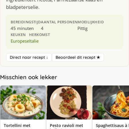
bladpeterselie.
BEREIDINGSTIJD
AANTAL PERSONEN
MOEILIJKHEID
45 minuten
4
Pittig
KEUKEN
HERKOMST
Europese
Italie
Direct naar recept ↓
Beoordeel dit recept ★
Misschien ook lekker
Tortellini met
Pesto ravioli met
Spaghettisaus à 