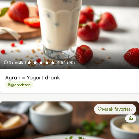
★★★★★
⏱ 5 min
👥 1
4.64 (90)
Ayran = Yogurt drank
Bijgerechten
Maak favoriet
7
👍