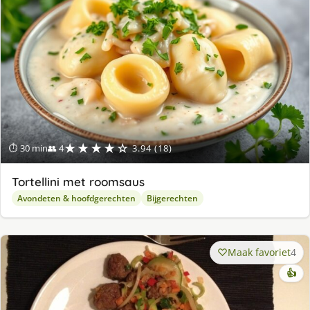
★★★★☆
⏱ 30 min
👥 4
3.94 (18)
Tortellini met roomsaus
Avondeten & hoofdgerechten
Bijgerechten
Maak favoriet
4
👍