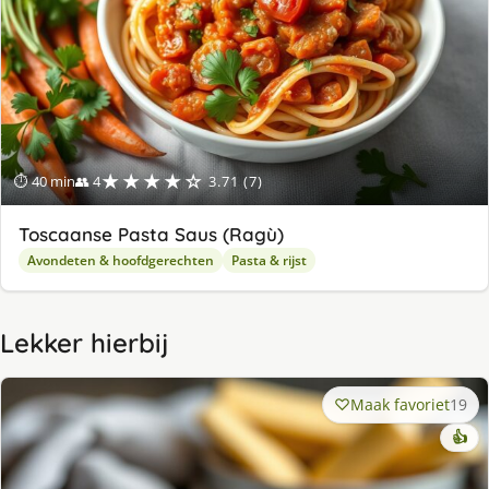
★★★★☆
⏱ 40 min
👥 4
3.71 (7)
Toscaanse Pasta Saus (Ragù)
Avondeten & hoofdgerechten
Pasta & rijst
Lekker hierbij
Maak favoriet
19
👍