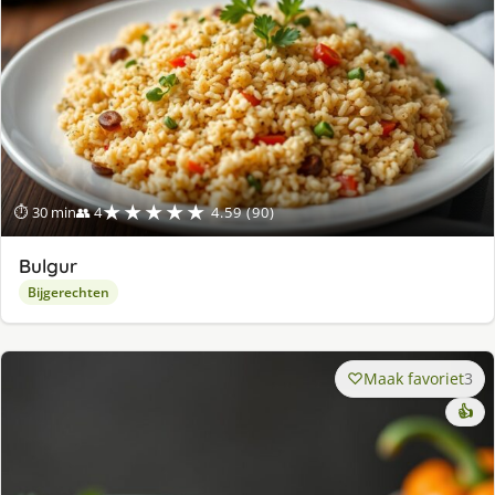
★★★★★
⏱ 30 min
👥 4
4.59 (90)
Bulgur
Bijgerechten
Maak favoriet
3
👍