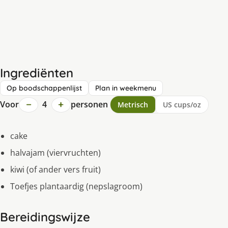
Ingrediënten
Op boodschappenlijst
Plan in weekmenu
−
+
Voor
4
personen
Metrisch
US cups/oz
cake
halvajam (viervruchten)
kiwi (of ander vers fruit)
Toefjes plantaardig (nepslagroom)
Bereidingswijze