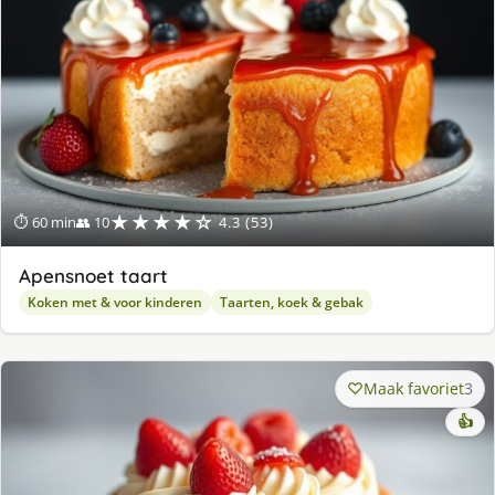
★★★★☆
⏱ 60 min
👥 10
4.3 (53)
Apensnoet taart
Koken met & voor kinderen
Taarten, koek & gebak
Maak favoriet
3
👍