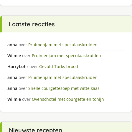
Laatste reacties
anna
over
Pruimenjam met speculaaskruiden
Wilmie
over
Pruimenjam met speculaaskruiden
HarryLohr
over
Gevuld Turks brood
anna
over
Pruimenjam met speculaaskruiden
anna
over
Snelle courgettesoep met witte kaas
Wilmie
over
Ovenschotel met courgette en tonijn
Nieuwste recepten