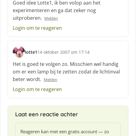
c
Goed idee Lotte1, ik ben volop aan het
h
experimenteren en ga dat zeker nog
r
uitproberen.
Melden
e
e
Login om te reageren
f
:
lotte1
14 oktober 2007 om 17:14
s
c
Het is goed te volgen zo. Misschien wel handig
h
om er een lamp bij te zetten zodat de lichtinval
r
beter wordt.
Melden
e
e
Login om te reageren
f
:
Laat een reactie achter
Reageren kan met een gratis account — zo