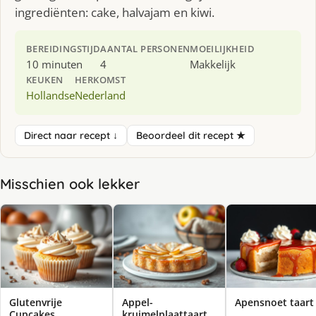
ingrediënten: cake, halvajam en kiwi.
BEREIDINGSTIJD
AANTAL PERSONEN
MOEILIJKHEID
10 minuten
4
Makkelijk
KEUKEN
HERKOMST
Hollandse
Nederland
Direct naar recept ↓
Beoordeel dit recept ★
Misschien ook lekker
Glutenvrije
Appel-
Apensnoet taart
Cupcakes
kruimelplaattaart