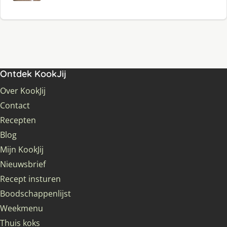
Ontdek KookJij
Over KookJij
Contact
Recepten
Blog
Mijn KookJij
Nieuwsbrief
Recept insturen
Boodschappenlijst
Weekmenu
Thuis koks