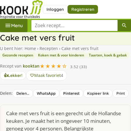
Inloggen
Registreren
Zoek een recept
Menu
Cake met vers fruit
U bent hier:
Home
›
Recepten
›
Cake met vers fruit
Gezonde recepten
Koken met & voor kinderen
Taarten, koek & gebak
★★★★☆
Recept van
kooktan
3.52 (33)
Maak favoriet
4
👍
Lekker!
Delen:
WhatsApp
Pinterest
Delen…
Kopieer link
Print
Cake met vers fruit is een gerecht uit de Hollandse
keuken. Je maakt het in ongeveer 10 minuten,
genoeg voor 4 personen. Belangrijkste