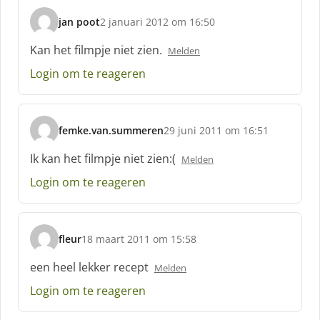
:
jan poot
2 januari 2012 om 16:50
s
c
Kan het filmpje niet zien.
Melden
h
Login om te reageren
r
e
e
f
femke.van.summeren
29 juni 2011 om 16:51
:
s
c
Ik kan het filmpje niet zien:(
Melden
h
Login om te reageren
r
e
e
f
fleur
18 maart 2011 om 15:58
:
s
c
een heel lekker recept
Melden
h
Login om te reageren
r
e