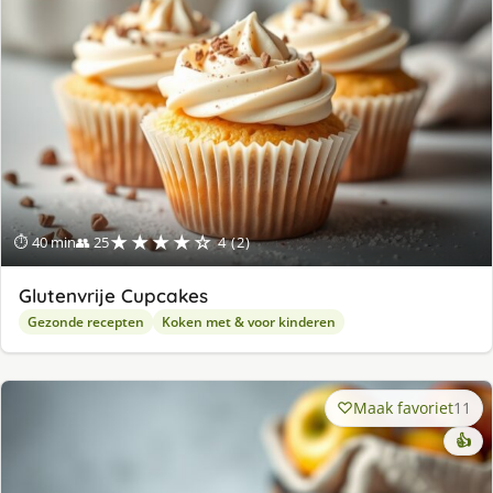
★★★★☆
⏱ 40 min
👥 25
4 (2)
Glutenvrije Cupcakes
Gezonde recepten
Koken met & voor kinderen
Maak favoriet
11
👍