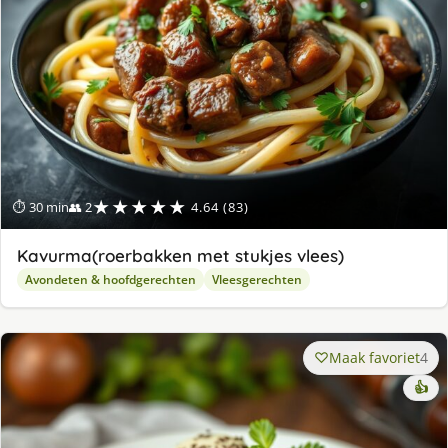
★★★★★
⏱ 30 min
👥 2
4.64 (83)
Kavurma(roerbakken met stukjes vlees)
Avondeten & hoofdgerechten
Vleesgerechten
Maak favoriet
4
👍