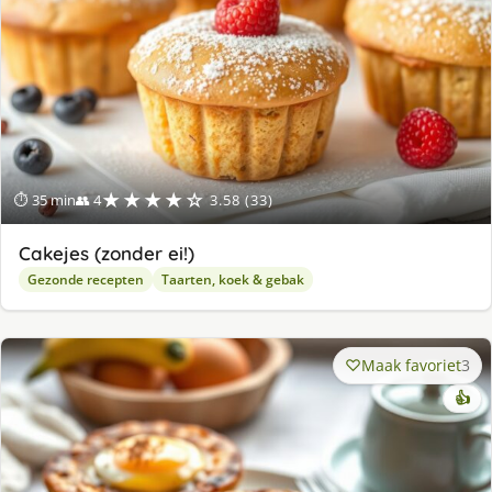
★★★★☆
⏱ 35 min
👥 4
3.58 (33)
Cakejes (zonder ei!)
Gezonde recepten
Taarten, koek & gebak
Maak favoriet
3
👍