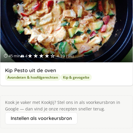
★★★★☆
⏱ 45 min
👥 4
4.39 (96)
Kip Pesto uit de oven
Avondeten & hoofdgerechten
Kip & gevogelte
Kook je vaker met KookJij? Stel ons in als voorkeursbron in
Google — dan vind je onze recepten sneller terug.
Instellen als voorkeursbron