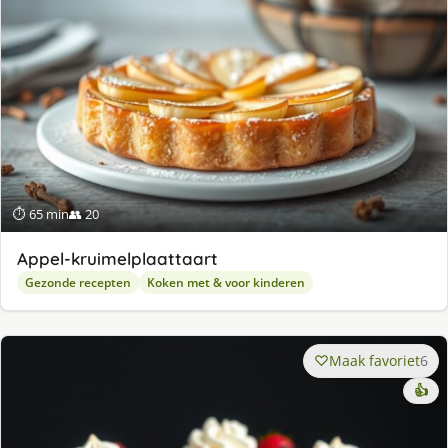
⏱ 65 min
👥 20
Appel-kruimelplaattaart
Gezonde recepten
Koken met & voor kinderen
Maak favoriet
6
👍