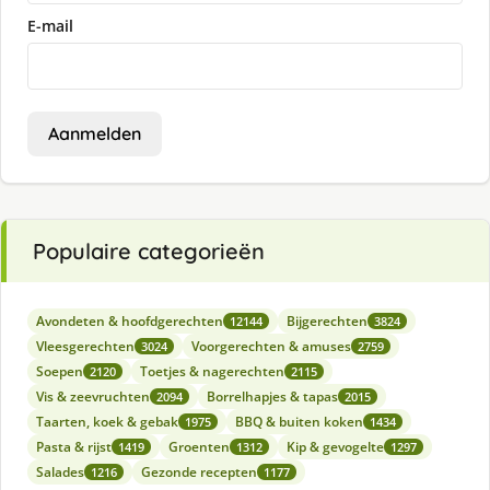
E-mail
Aanmelden
Populaire categorieën
Avondeten & hoofdgerechten
Bijgerechten
12144
3824
Vleesgerechten
Voorgerechten & amuses
3024
2759
Soepen
Toetjes & nagerechten
2120
2115
Vis & zeevruchten
Borrelhapjes & tapas
2094
2015
Taarten, koek & gebak
BBQ & buiten koken
1975
1434
Pasta & rijst
Groenten
Kip & gevogelte
1419
1312
1297
Salades
Gezonde recepten
1216
1177