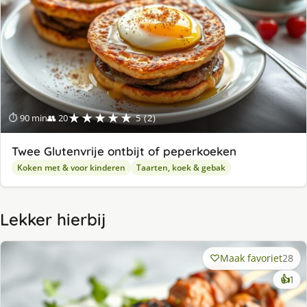
★★★★★
⏱ 90 min
👥 20
5 (2)
Twee Glutenvrije ontbijt of peperkoeken
Koken met & voor kinderen
Taarten, koek & gebak
Lekker hierbij
Maak favoriet
28
ke
👍
1
lek
ge