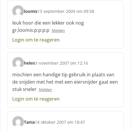
e
f
loomis
13 september 2009 om 09:58
:
s
c
leuk hoor die een lekker ook nog
h
gr,loomis:p:p:p:p
Melden
r
e
Login om te reageren
e
f
:
helen
3 november 2007 om 12:16
s
c
mischien een handige tip gebruik in plaats van
h
de snijden met het met een eiersnijder gaat een
r
stuk sneler
Melden
e
e
Login om te reageren
f
:
Tania
14 oktober 2007 om 18:47
s