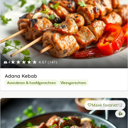
★★★★★
👥 4
4.67 (141)
Adana Kebab
Avondeten & hoofdgerechten
Vleesgerechten
Maak favoriet
12
👍