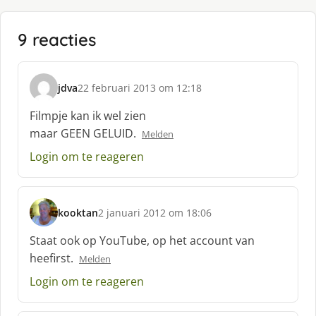
9 reacties
jdva
22 februari 2013 om 12:18
s
c
Filmpje kan ik wel zien
h
maar GEEN GELUID.
Melden
r
e
Login om te reageren
e
f
:
kooktan
2 januari 2012 om 18:06
s
c
Staat ook op YouTube, op het account van
h
heefirst.
Melden
r
e
Login om te reageren
e
f