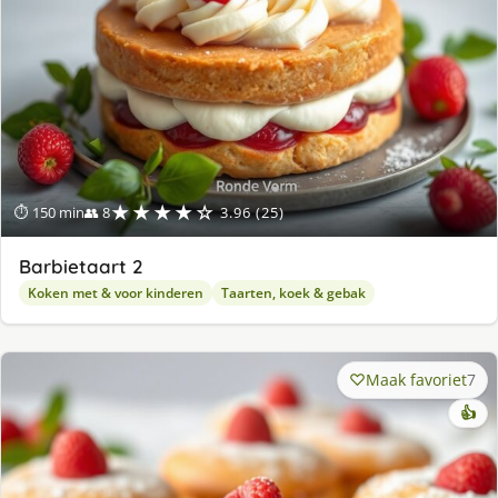
★★★★☆
⏱ 150 min
👥 8
3.96 (25)
Barbietaart 2
Koken met & voor kinderen
Taarten, koek & gebak
Maak favoriet
7
👍