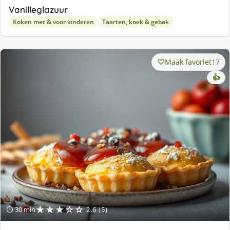
Vanilleglazuur
Koken met & voor kinderen
Taarten, koek & gebak
Maak favoriet
17
👍
★★★☆☆
⏱ 30 min
2.6 (5)