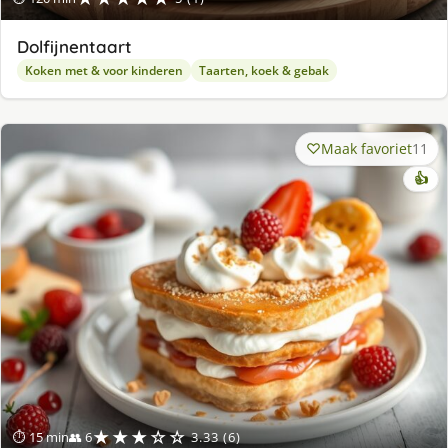
Dolfijnentaart
Koken met & voor kinderen
Taarten, koek & gebak
Maak favoriet
11
👍
★★★☆☆
⏱ 15 min
👥 6
3.33 (6)