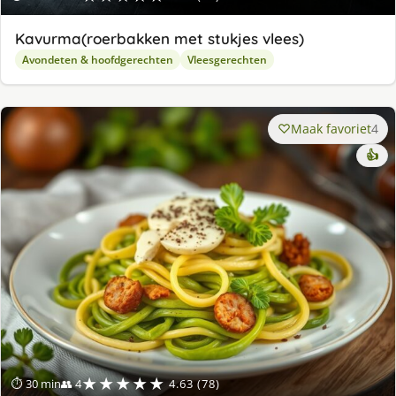
Kavurma(roerbakken met stukjes vlees)
Avondeten & hoofdgerechten
Vleesgerechten
Maak favoriet
4
👍
★★★★★
⏱ 30 min
👥 4
4.63 (78)