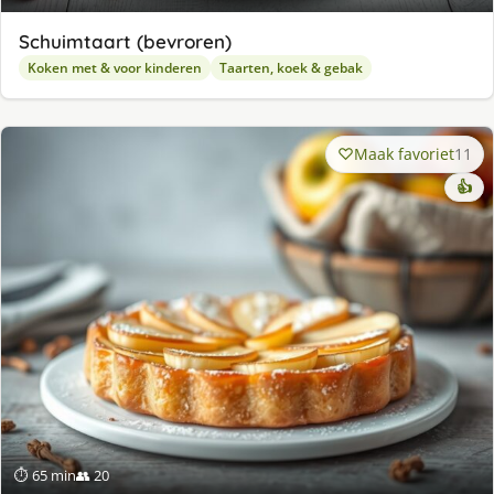
Schuimtaart (bevroren)
Koken met & voor kinderen
Taarten, koek & gebak
Maak favoriet
11
👍
⏱ 65 min
👥 20