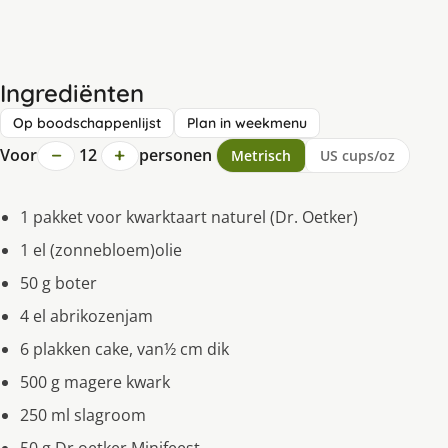
Ingrediënten
Op boodschappenlijst
Plan in weekmenu
−
+
Voor
12
personen
Metrisch
US cups/oz
1 pakket voor kwarktaart naturel (Dr. Oetker)
1 el (zonnebloem)olie
50 g boter
4 el abrikozenjam
6 plakken cake, van½ cm dik
500 g magere kwark
250 ml slagroom