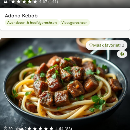
★★★★★
👥 4
4.67 (141)
Adana Kebab
Avondeten & hoofdgerechten
Vleesgerechten
Maak favoriet
12
👍
★★★★★
⏱ 30 min
👥 2
4.64 (83)