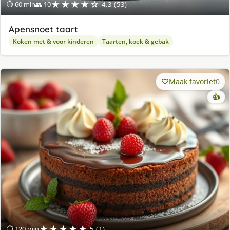
★★★★☆
⏱ 60 min
👥 10
4.3 (53)
Apensnoet taart
Koken met & voor kinderen
Taarten, koek & gebak
Maak favoriet
0
👍
★★★★★
⏱ 120 min
5 (1)