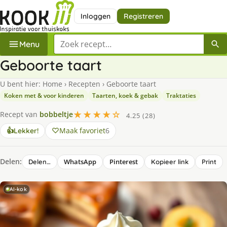
Inloggen
Registreren
Zoek een recept
Menu
Geboorte taart
U bent hier:
Home
›
Recepten
›
Geboorte taart
Koken met & voor kinderen
Taarten, koek & gebak
Traktaties
★★★★☆
Recept van
bobbeltje
4.25 (28)
Maak favoriet
6
👍
Lekker!
Delen:
WhatsApp
Pinterest
Delen…
Kopieer link
Print
AI-kok