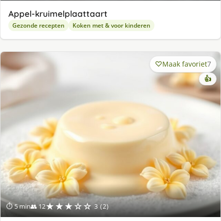
Appel-kruimelplaattaart
Gezonde recepten
Koken met & voor kinderen
Maak favoriet
7
👍
★★★☆☆
⏱ 5 min
👥 12
3 (2)