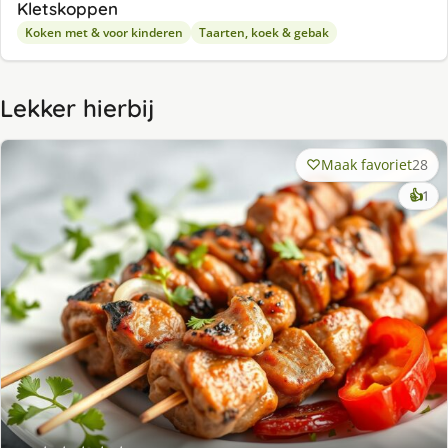
Kletskoppen
Koken met & voor kinderen
Taarten, koek & gebak
Lekker hierbij
Maak favoriet
28
ke
👍
1
lek
ge