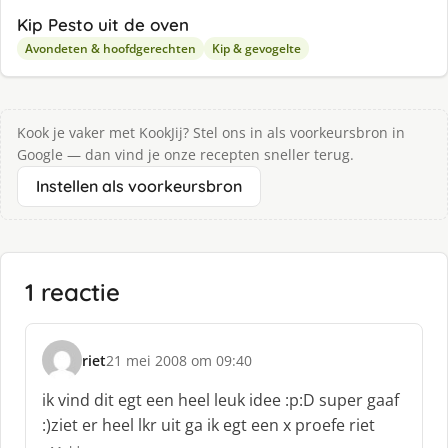
Kip Pesto uit de oven
Avondeten & hoofdgerechten
Kip & gevogelte
Kook je vaker met KookJij? Stel ons in als voorkeursbron in
Google — dan vind je onze recepten sneller terug.
Instellen als voorkeursbron
1 reactie
riet
21 mei 2008 om 09:40
s
c
ik vind dit egt een heel leuk idee :p:D super gaaf
h
:)ziet er heel lkr uit ga ik egt een x proefe riet
r