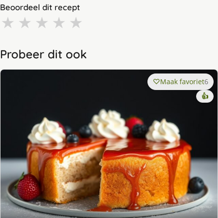
Beoordeel dit recept
★
★
★
★
★
Probeer dit ook
Maak favoriet
6
👍