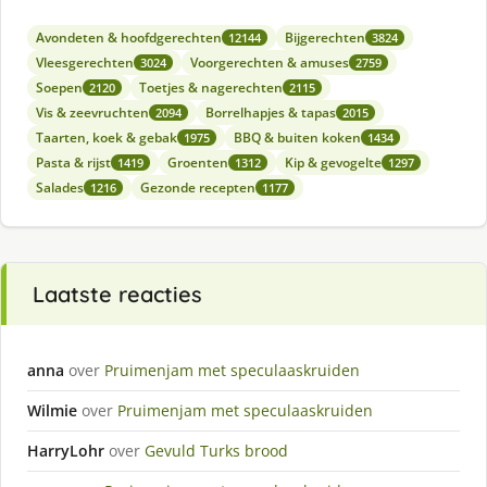
Avondeten & hoofdgerechten
Bijgerechten
12144
3824
Vleesgerechten
Voorgerechten & amuses
3024
2759
Soepen
Toetjes & nagerechten
2120
2115
Vis & zeevruchten
Borrelhapjes & tapas
2094
2015
Taarten, koek & gebak
BBQ & buiten koken
1975
1434
Pasta & rijst
Groenten
Kip & gevogelte
1419
1312
1297
Salades
Gezonde recepten
1216
1177
Laatste reacties
anna
over
Pruimenjam met speculaaskruiden
Wilmie
over
Pruimenjam met speculaaskruiden
HarryLohr
over
Gevuld Turks brood