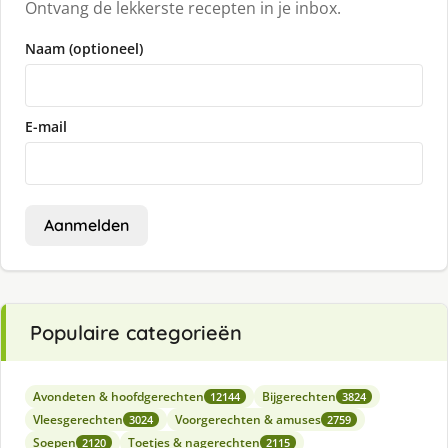
Ontvang de lekkerste recepten in je inbox.
Naam (optioneel)
E-mail
Aanmelden
Populaire categorieën
Avondeten & hoofdgerechten
Bijgerechten
12144
3824
Vleesgerechten
Voorgerechten & amuses
3024
2759
Soepen
Toetjes & nagerechten
2120
2115