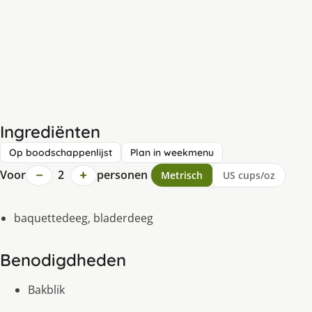
Ingrediënten
Op boodschappenlijst
Plan in weekmenu
−
+
Voor
2
personen
Metrisch
US cups/oz
baquettedeeg, bladerdeeg
Benodigdheden
Bakblik