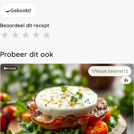
🍳
Gekookt!
Beoordeel dit recept
★
★
★
★
★
Probeer dit ook
AI-kok
Maak favoriet
12
👍