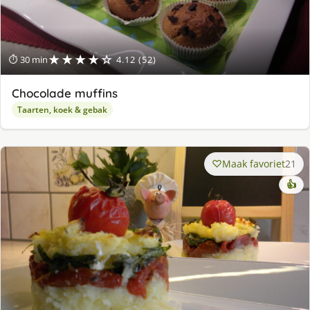
★★★★☆
⏱ 30 min
4.12 (52)
Chocolade muffins
Taarten, koek & gebak
Maak favoriet
21
👍