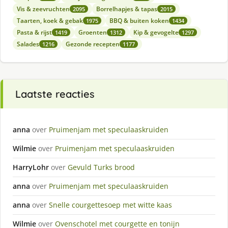
Vis & zeevruchten
Borrelhapjes & tapas
2095
2015
Taarten, koek & gebak
BBQ & buiten koken
1975
1434
Pasta & rijst
Groenten
Kip & gevogelte
1419
1312
1297
Salades
Gezonde recepten
1216
1177
Laatste reacties
anna
over
Pruimenjam met speculaaskruiden
Wilmie
over
Pruimenjam met speculaaskruiden
HarryLohr
over
Gevuld Turks brood
anna
over
Pruimenjam met speculaaskruiden
anna
over
Snelle courgettesoep met witte kaas
Wilmie
over
Ovenschotel met courgette en tonijn