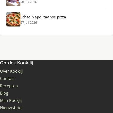
28 juli 2026
Echte Napolitaanse pizza
27 juli 2026
Ontdek KookJij
Over KookJij
Contact
Recepten
Blog
Mijn KookJij
Nieuwsbrief