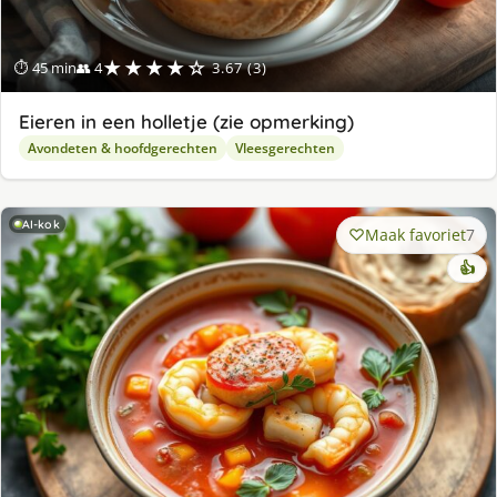
★★★★☆
⏱ 45 min
👥 4
3.67 (3)
Eieren in een holletje (zie opmerking)
Avondeten & hoofdgerechten
Vleesgerechten
AI-kok
Maak favoriet
7
👍