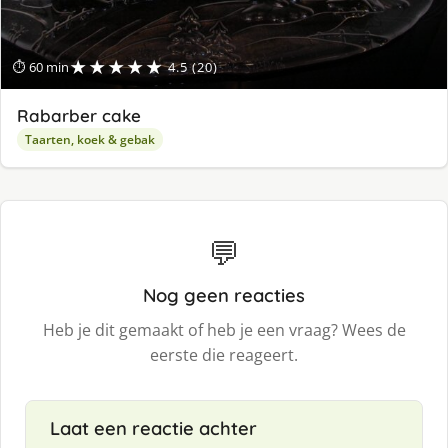
★★★★★
⏱ 60 min
4.5 (20)
Rabarber cake
Taarten, koek & gebak
💬
Nog geen reacties
Heb je dit gemaakt of heb je een vraag? Wees de
eerste die reageert.
Laat een reactie achter