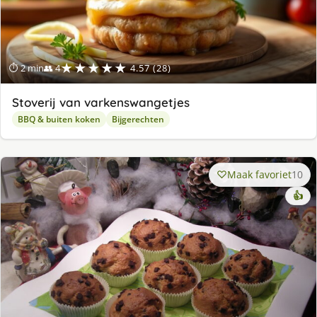
★★★★★
⏱ 2 min
👥 4
4.57 (28)
Stoverij van varkenswangetjes
BBQ & buiten koken
Bijgerechten
Maak favoriet
10
👍