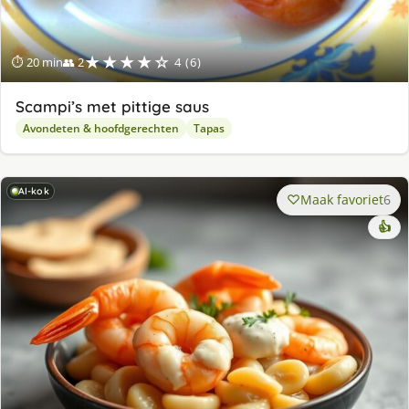
★★★★☆
⏱ 20 min
👥 2
4 (6)
Scampi’s met pittige saus
Avondeten & hoofdgerechten
Tapas
AI-kok
Maak favoriet
6
👍