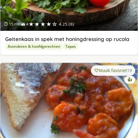
★★★★☆
⏱ 15 min
👥 4
4.25 (8)
Geitenkaas in spek met honingdressing op rucola
Avondeten & hoofdgerechten
Tapas
Maak favoriet
19
👍