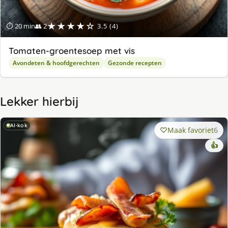
★★★★☆
⏱ 20 min
👥 2
3.5 (4)
Tomaten-groentesoep met vis
Avondeten & hoofdgerechten
Gezonde recepten
Lekker hierbij
AI-kok
Maak favoriet
6
👍