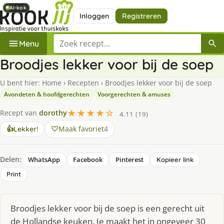
AI-kok
AI-kok
AI-kok
AI-kok
AI-kok
Inloggen
Registreren
Zoek een recept
Menu
Broodjes lekker voor bij de soep
U bent hier:
Home
›
Recepten
›
Broodjes lekker voor bij de soep
Avondeten & hoofdgerechten
Voorgerechten & amuses
★★★★☆
Recept van
dorothy
4.11 (19)
Maak favoriet
4
👍
Lekker!
Delen:
WhatsApp
Facebook
Pinterest
Kopieer link
Print
Broodjes lekker voor bij de soep is een gerecht uit
de Hollandse keuken. Je maakt het in ongeveer 30