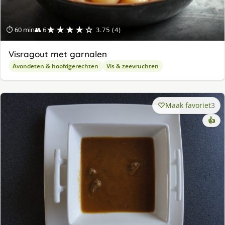
★★★★☆
⏱ 60 min
👥 6
3.75 (4)
Visragout met garnalen
Avondeten & hoofdgerechten
Vis & zeevruchten
Maak favoriet
3
👍