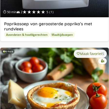
★★★★★
⏱ 50 min
👥 2
5 (1)
Paprikasoep van geroosterde paprika’s met
rundvlees
Avondeten & hoofdgerechten
Maaltijdsoepen
AI-kok
Maak favoriet
5
👍