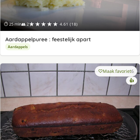
★★★★★
⏱ 25 min
👥 2
4.61 (18)
Aardappelpuree : feestelijk apart
Aardappels
Maak favoriet
6
👍