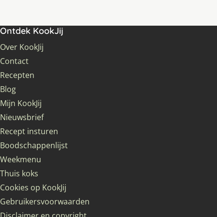
Ontdek KookJij
Over KookJij
Contact
Recepten
Blog
Mijn KookJij
Nieuwsbrief
Recept insturen
Boodschappenlijst
Weekmenu
Thuis koks
Cookies op KookJij
Gebruikersvoorwaarden
Disclaimer en copyright