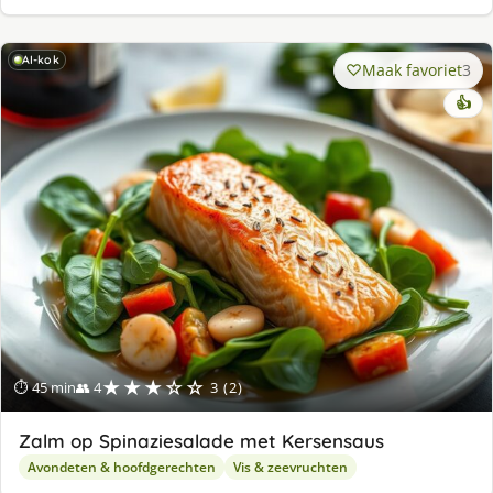
AI-kok
Maak favoriet
3
👍
★★★☆☆
⏱ 45 min
👥 4
3 (2)
Zalm op Spinaziesalade met Kersensaus
Avondeten & hoofdgerechten
Vis & zeevruchten