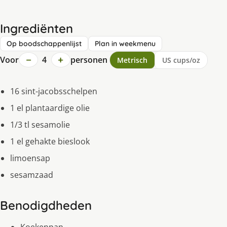
Ingrediënten
Op boodschappenlijst
Plan in weekmenu
−
+
Voor
4
personen
Metrisch
US cups/oz
16 sint-jacobsschelpen
1 el plantaardige olie
1/3 tl sesamolie
1 el gehakte bieslook
limoensap
sesamzaad
Benodigdheden
Koekenpan