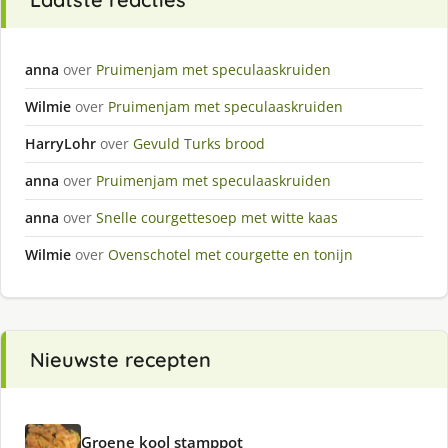
anna
over
Pruimenjam met speculaaskruiden
Wilmie
over
Pruimenjam met speculaaskruiden
HarryLohr
over
Gevuld Turks brood
anna
over
Pruimenjam met speculaaskruiden
anna
over
Snelle courgettesoep met witte kaas
Wilmie
over
Ovenschotel met courgette en tonijn
Nieuwste recepten
Groene kool stamppot