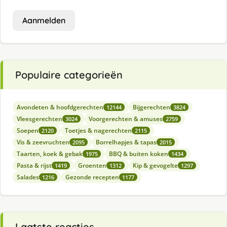
Aanmelden
Populaire categorieën
Avondeten & hoofdgerechten
Bijgerechten
12144
3824
Vleesgerechten
Voorgerechten & amuses
3024
2759
Soepen
Toetjes & nagerechten
2120
2115
Vis & zeevruchten
Borrelhapjes & tapas
2095
2015
Taarten, koek & gebak
BBQ & buiten koken
1975
1434
Pasta & rijst
Groenten
Kip & gevogelte
1419
1312
1297
Salades
Gezonde recepten
1216
1177
Laatste reacties