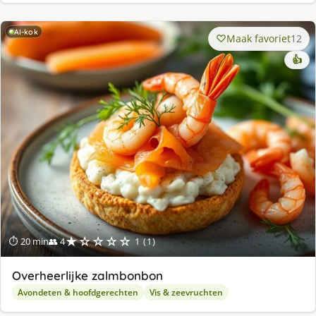
AI-kok
Maak favoriet
12
👍
★☆☆☆☆
⏱ 20 min
👥 4
1 (1)
Overheerlijke zalmbonbon
Avondeten & hoofdgerechten
Vis & zeevruchten