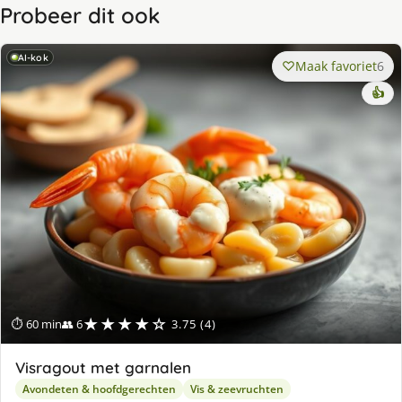
Probeer dit ook
AI-kok
Maak favoriet
6
👍
★★★★☆
⏱ 60 min
👥 6
3.75 (4)
Visragout met garnalen
Avondeten & hoofdgerechten
Vis & zeevruchten