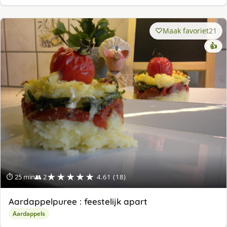
Maak favoriet
21
👍
★★★★★
⏱ 25 min
👥 2
4.61 (18)
Aardappelpuree : feestelijk apart
Aardappels