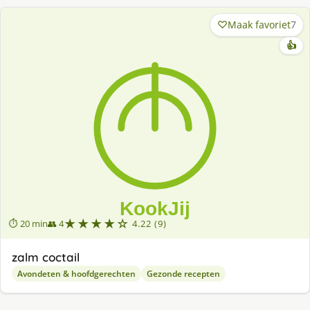
Maak favoriet
7
👍
★★★★☆
⏱ 20 min
👥 4
4.22 (9)
zalm coctail
Avondeten & hoofdgerechten
Gezonde recepten