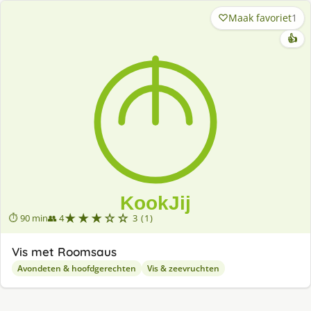
Maak favoriet
1
👍
★★★☆☆
⏱ 90 min
👥 4
3 (1)
Vis met Roomsaus
Avondeten & hoofdgerechten
Vis & zeevruchten