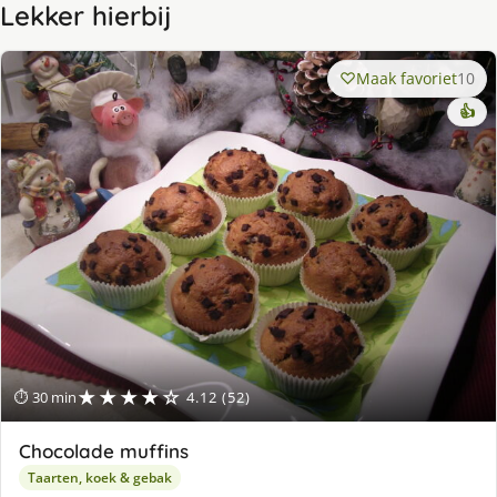
Lekker hierbij
Maak favoriet
10
👍
★★★★☆
⏱ 30 min
4.12 (52)
Chocolade muffins
Taarten, koek & gebak