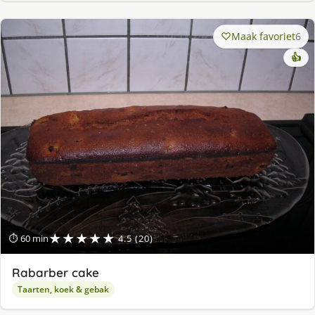
Maak favoriet
6
👍
★★★★★
⏱ 60 min
4.5 (20)
Rabarber cake
Taarten, koek & gebak