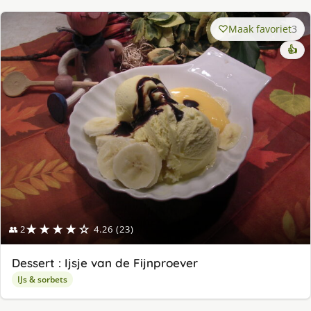
Maak favoriet
3
👍
★★★★☆
👥 2
4.26 (23)
Dessert : Ijsje van de Fijnproever
IJs & sorbets