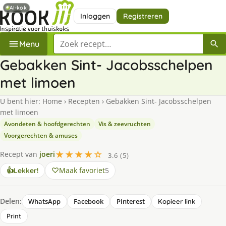
AI-kok
Inloggen
Registreren
Zoek een recept
Menu
Gebakken Sint- Jacobsschelpen
met limoen
U bent hier:
Home
›
Recepten
›
Gebakken Sint- Jacobsschelpen
met limoen
Avondeten & hoofdgerechten
Vis & zeevruchten
Voorgerechten & amuses
★★★★☆
Recept van
joeri
3.6 (5)
Maak favoriet
5
👍
Lekker!
Delen:
WhatsApp
Facebook
Pinterest
Kopieer link
Print