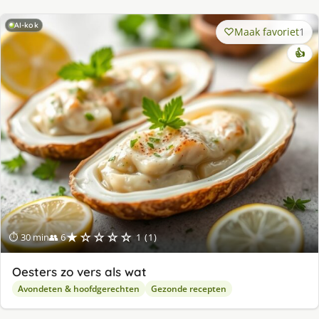
AI-kok
Maak favoriet
1
👍
★☆☆☆☆
⏱ 30 min
👥 6
1 (1)
Oesters zo vers als wat
Avondeten & hoofdgerechten
Gezonde recepten