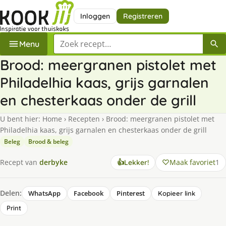
Inloggen
Registreren
Zoek een recept
Menu
Brood: meergranen pistolet met
Philadelhia kaas, grijs garnalen
en chesterkaas onder de grill
U bent hier:
Home
›
Recepten
›
Brood: meergranen pistolet met
Philadelhia kaas, grijs garnalen en chesterkaas onder de grill
Beleg
Brood & beleg
Maak favoriet
1
Recept van
derbyke
👍
Lekker!
Delen:
WhatsApp
Facebook
Pinterest
Kopieer link
Print