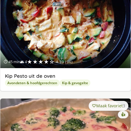
★★★★☆
⏱ 45 min
👥 4
4.39 (96)
Kip Pesto uit de oven
Avondeten & hoofdgerechten
Kip & gevogelte
Maak favoriet
3
👍