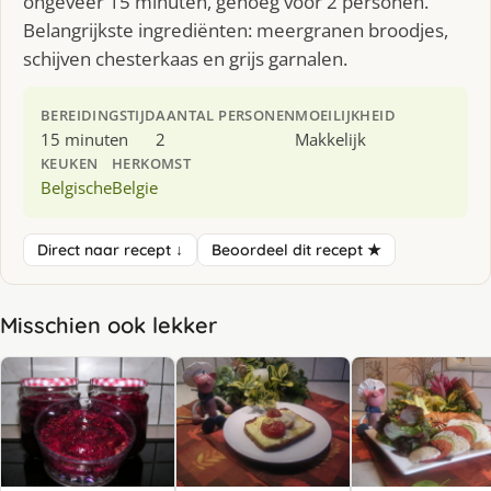
ongeveer 15 minuten, genoeg voor 2 personen.
Belangrijkste ingrediënten: meergranen broodjes,
schijven chesterkaas en grijs garnalen.
BEREIDINGSTIJD
AANTAL PERSONEN
MOEILIJKHEID
15 minuten
2
Makkelijk
KEUKEN
HERKOMST
Belgische
Belgie
Direct naar recept ↓
Beoordeel dit recept ★
Misschien ook lekker