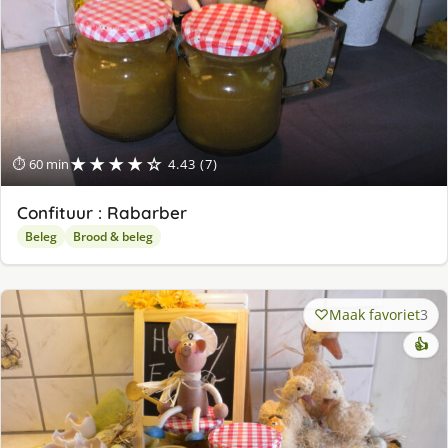
★★★★☆
⏱ 60 min
4.43 (7)
Confituur : Rabarber
Beleg
Brood & beleg
Maak favoriet
3
👍