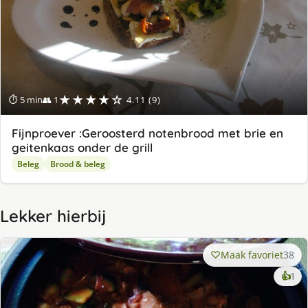
★★★★☆
⏱ 5 min
👥 1
4.11 (9)
Fijnproever :Geroosterd notenbrood met brie en
geitenkaas onder de grill
Beleg
Brood & beleg
Lekker hierbij
Maak favoriet
38
ke
👍
1
lek
ge