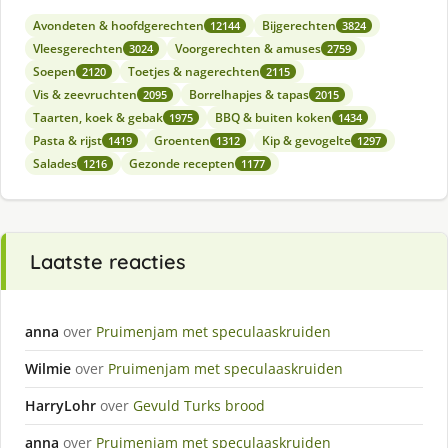
Avondeten & hoofdgerechten
Bijgerechten
12144
3824
Vleesgerechten
Voorgerechten & amuses
3024
2759
Soepen
Toetjes & nagerechten
2120
2115
Vis & zeevruchten
Borrelhapjes & tapas
2095
2015
Taarten, koek & gebak
BBQ & buiten koken
1975
1434
Pasta & rijst
Groenten
Kip & gevogelte
1419
1312
1297
Salades
Gezonde recepten
1216
1177
Laatste reacties
anna
over
Pruimenjam met speculaaskruiden
Wilmie
over
Pruimenjam met speculaaskruiden
HarryLohr
over
Gevuld Turks brood
anna
over
Pruimenjam met speculaaskruiden