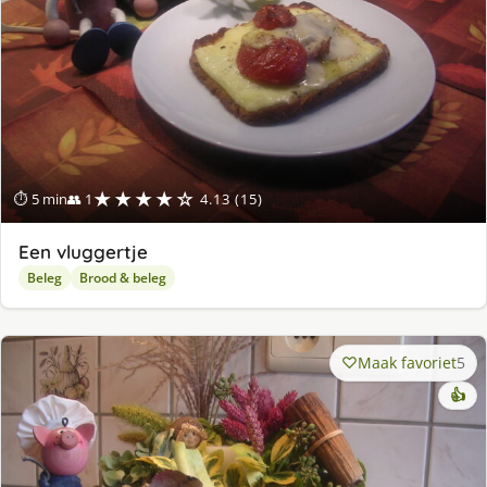
★★★★☆
⏱ 5 min
👥 1
4.13 (15)
Een vluggertje
Beleg
Brood & beleg
Maak favoriet
5
👍