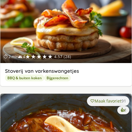
★★★★★
⏱ 2 min
👥 4
4.57 (28)
Stoverij van varkenswangetjes
BBQ & buiten koken
Bijgerechten
Maak favoriet
91
ke
👍
1
lek
ge