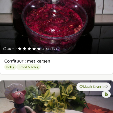
★★★★★
⏱ 40 min
4.53 (17)
Confituur : met kersen
Beleg
Brood & beleg
Maak favoriet
2
👍