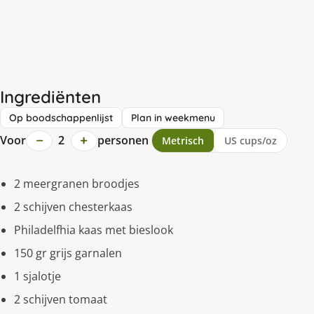
Ingrediënten
Op boodschappenlijst
Plan in weekmenu
−
+
Voor
2
personen
Metrisch
US cups/oz
2 meergranen broodjes
2 schijven chesterkaas
Philadelfhia kaas met bieslook
150 gr grijs garnalen
1 sjalotje
2 schijven tomaat