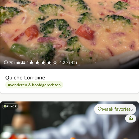
★★★★☆
⏱ 70 min
👥 4
4.29 (45)
Quiche Lorraine
Avondeten & hoofdgerechten
AI-kok
Maak favoriet
6
👍