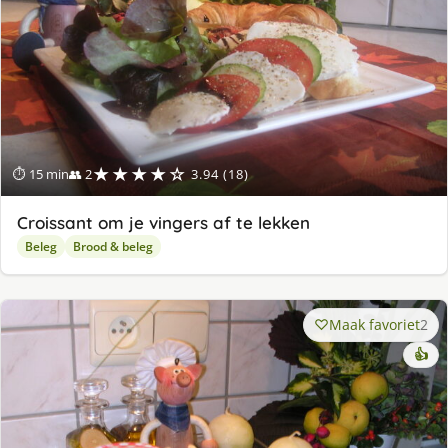
★★★★☆
⏱ 15 min
👥 2
3.94 (18)
Croissant om je vingers af te lekken
Beleg
Brood & beleg
Maak favoriet
2
👍