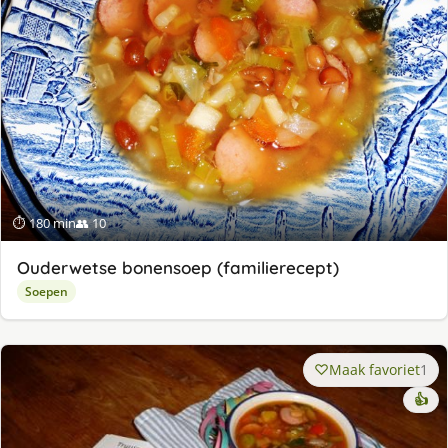
⏱ 180 min
👥 10
Ouderwetse bonensoep (familierecept)
Soepen
Maak favoriet
1
👍