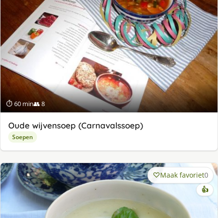
⏱ 60 min
👥 8
Oude wijvensoep (Carnavalssoep)
Soepen
Maak favoriet
0
👍