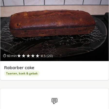
★★★★★
⏱ 60 min
4.5 (20)
Rabarber cake
Taarten, koek & gebak
💬