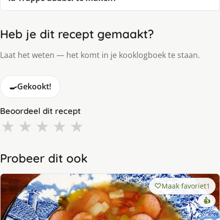
Heb je dit recept gemaakt?
Laat het weten — het komt in je kooklogboek te staan.
🍳
Gekookt!
Beoordeel dit recept
★
★
★
★
★
Probeer dit ook
Maak favoriet
1
👍