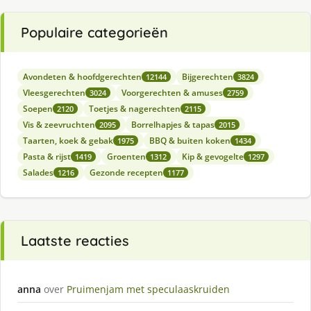
Populaire categorieën
Avondeten & hoofdgerechten
Bijgerechten
12144
3824
Vleesgerechten
Voorgerechten & amuses
3024
2759
Soepen
Toetjes & nagerechten
2120
2115
Vis & zeevruchten
Borrelhapjes & tapas
2095
2015
Taarten, koek & gebak
BBQ & buiten koken
1975
1434
Pasta & rijst
Groenten
Kip & gevogelte
1419
1312
1297
Salades
Gezonde recepten
1216
1177
Laatste reacties
anna
over
Pruimenjam met speculaaskruiden