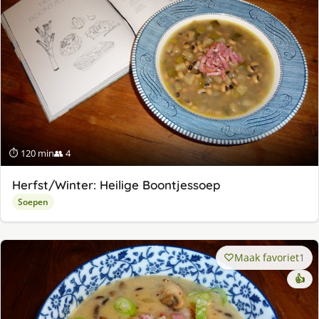
⏱ 120 min
👥 4
Herfst/Winter: Heilige Boontjessoep
Soepen
Maak favoriet
1
👍