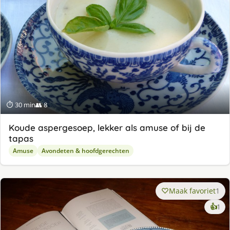
⏱ 30 min
👥 8
Koude aspergesoep, lekker als amuse of bij de
tapas
Amuse
Avondeten & hoofdgerechten
Maak favoriet
1
ke
👍
1
lek
ge