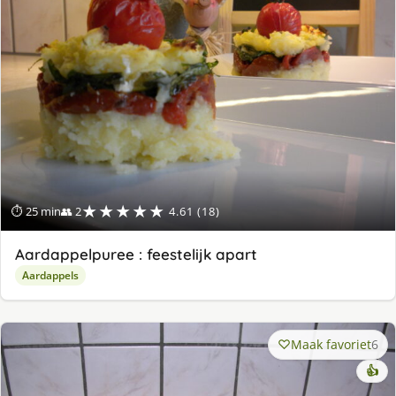
★★★★★
⏱ 25 min
👥 2
4.61 (18)
Aardappelpuree : feestelijk apart
Aardappels
Maak favoriet
6
👍