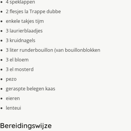
4 speklappen
2 flesjes la Trappe dubbe
enkele takjes tĳm
3 laurierblaadjes
3 kruidnagels
3 liter runderbouillon (van bouillonblokken
3 el bloem
3 el mosterd
pezo
geraspte belegen kaas
eieren
lenteui
Bereidingswijze