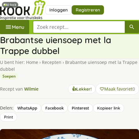
AI-kok
Inloggen
Registreren
Zoek een recept
Menu
Brabantse uiensoep met la
Trappe dubbel
U bent hier:
Home
›
Recepten
›
Brabantse uiensoep met la Trappe
dubbel
Soepen
Maak favoriet
0
Recept van
Wilmie
👍
Lekker!
Delen:
WhatsApp
Facebook
Pinterest
Kopieer link
Print