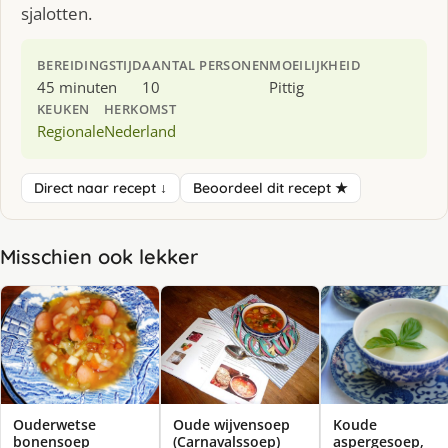
sjalotten.
BEREIDINGSTIJD
AANTAL PERSONEN
MOEILIJKHEID
45 minuten
10
Pittig
KEUKEN
HERKOMST
Regionale
Nederland
Direct naar recept ↓
Beoordeel dit recept ★
Misschien ook lekker
Ouderwetse
Oude wijvensoep
Koude
bonensoep
(Carnavalssoep)
aspergesoep,