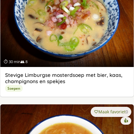
⏱ 30 min
👥 8
Stevige Limburgse mosterdsoep met bier, kaas,
champignons en spekjes
Soepen
Maak favoriet
0
👍