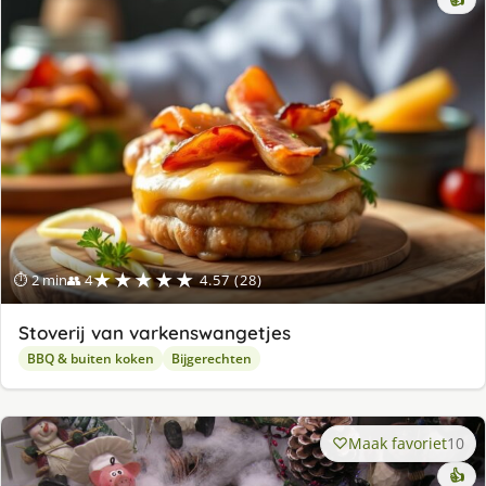
👍
★★★★★
⏱ 2 min
👥 4
4.57 (28)
Stoverij van varkenswangetjes
BBQ & buiten koken
Bijgerechten
Maak favoriet
10
👍