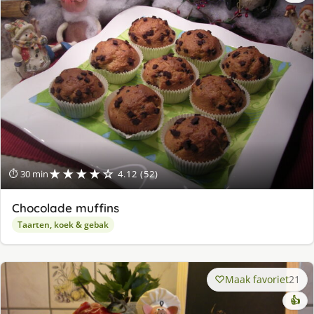
★★★★☆
⏱ 30 min
4.12 (52)
Chocolade muffins
Taarten, koek & gebak
Maak favoriet
21
👍