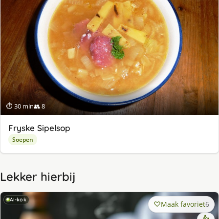
⏱ 30 min
👥 8
Fryske Sipelsop
Soepen
Lekker hierbij
AI-kok
Maak favoriet
6