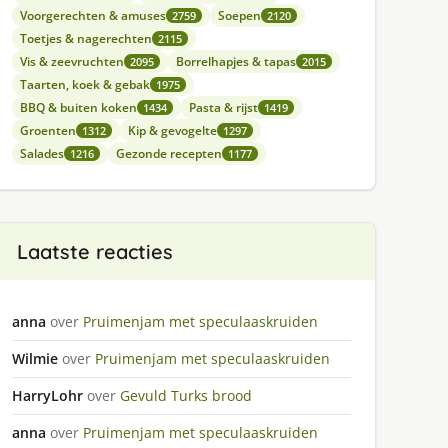
Voorgerechten & amuses
Soepen
2759
2120
Toetjes & nagerechten
2115
Vis & zeevruchten
Borrelhapjes & tapas
2095
2015
Taarten, koek & gebak
1975
BBQ & buiten koken
Pasta & rijst
1434
1419
Groenten
Kip & gevogelte
1312
1297
Salades
Gezonde recepten
1216
1177
Laatste reacties
anna
over
Pruimenjam met speculaaskruiden
Wilmie
over
Pruimenjam met speculaaskruiden
HarryLohr
over
Gevuld Turks brood
anna
over
Pruimenjam met speculaaskruiden