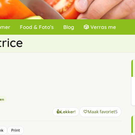
omer
Food & Foto’s
Blog
🎲 Verras me
rice
ten
Maak favoriet
5
👍
Lekker!
nk
Print