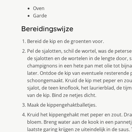
Oven
Garde
Bereidingswijze
Bereid de kip en de groenten voor.
Pel de sjalotten, schil de wortel, was de peter
de sjalotten en de wortelen in de lengte door, 
champignons in een hete pan met olie tot bijna
later. Ontdoe de kip van eventuele resterende 
schoongemaakt. Kruid de kip met peper en zout
sjalot, de teen knoflook, het laurierblad, de tij
van de kip. Bind ze netjes dicht.
Maak de kippengehaktballetjes.
Kruid het kippengehakt met peper en zout. Draai
bloem. Breng water aan de kook in een pannetje 
laatste garing krijgen ze uiteindelijk in de sau