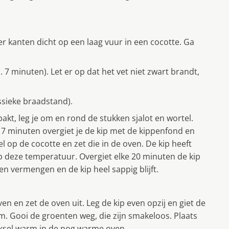
ier kanten dicht op een laag vuur in een cocotte. Ga
a. 7 minuten). Let er op dat het vet niet zwart brandt,
ssieke braadstand).
bakt, leg je om en rond de stukken sjalot en wortel.
a 7 minuten overgiet je de kip met de kippenfond en
l op de cocotte en zet die in de oven. De kip heeft
p deze temperatuur. Overgiet elke 20 minuten de kip
n vermengen en de kip heel sappig blijft.
en en zet de oven uit. Leg de kip even opzij en giet de
m. Gooi de groenten weg, die zijn smakeloos. Plaats
eksel warm in de nog warme oven.