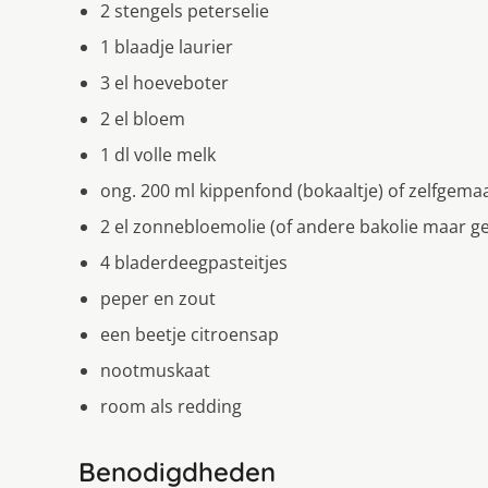
2 stengels peterselie
1 blaadje laurier
3 el hoeveboter
2 el bloem
1 dl volle melk
ong. 200 ml kippenfond (bokaaltje) of zelfgema
2 el zonnebloemolie (of andere bakolie maar geen
4 bladerdeegpasteitjes
peper en zout
een beetje citroensap
nootmuskaat
room als redding
Benodigdheden