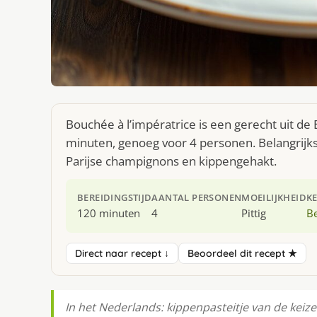
Bouchée à l’impératrice is een gerecht uit de
minuten, genoeg voor 4 personen. Belangrijks
Parijse champignons en kippengehakt.
BEREIDINGSTIJD
AANTAL PERSONEN
MOEILIJKHEID
K
120 minuten
4
Pittig
Be
Direct naar recept ↓
Beoordeel dit recept ★
In het Nederlands: kippenpasteitje van de keizer