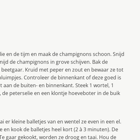
selie en de tijm en maak de champignons schoon. Snijd
snijd de champignons in grove schijven. Bak de
 beetgaar. Kruid met peper en zout en be­waar ze tot
pluimpjes. Controleer de binnenkant of deze goed is
 aan de buiten- en binnenkant. Steek 1 wortel, 1
m, de peterselie en een klontje hoeveboter in de buik
 er kleine balletjes van en wentel ze even in een el.
en kook de balletjes heel kort (2 à 3 minuten). De
s. Te gaar gekookt, worden ze droog en taai. Hou de