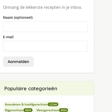
Ontvang de lekkerste recepten in je inbox.
Naam (optioneel)
E-mail
Aanmelden
Populaire categorieën
Avondeten & hoofdgerechten
12144
Bijgerechten
Vleesgerechten
3824
3024