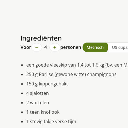
Ingrediënten
−
+
Voor
4
personen
Metrisch
US cups
een goede vleeskip van 1,4 tot 1,6 kg (bv. een
250 g Parijse (gewone witte) champignons
150 g kippengehakt
4 sjalotten
2 wortelen
1 teen knoflook
1 stevig takje verse tijm