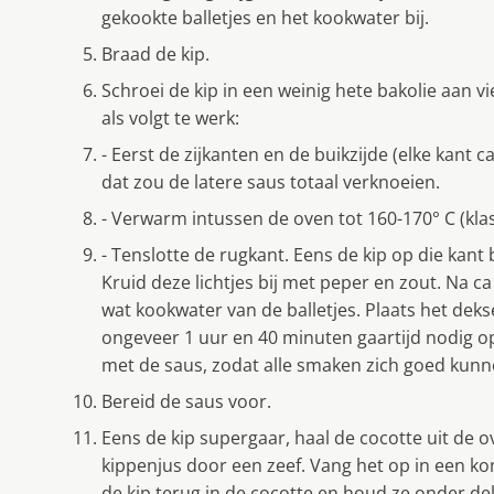
gekookte balletjes en het kookwater bij.
Braad de kip.
Schroei de kip in een weinig hete bakolie aan v
als volgt te werk:
- Eerst de zijkanten en de buikzijde (elke kant c
dat zou de latere saus totaal verknoeien.
- Verwarm intussen de oven tot 160-170° C (kla
- Tenslotte de rugkant. Eens de kip op die kant 
Kruid deze lichtjes bij met peper en zout. Na c
wat kookwater van de balletjes. Plaats het dekse
ongeveer 1 uur en 40 minuten gaartijd nodig o
met de saus, zodat alle smaken zich goed kunne
Bereid de saus voor.
Eens de kip supergaar, haal de cocotte uit de ov
kippenjus door een zeef. Vang het op in een ko
de kip terug in de cocotte en houd ze onder d