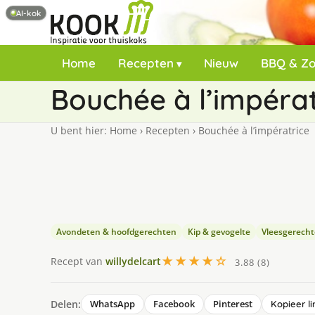
AI-kok
Home
Recepten
Nieuw
BBQ & Z
Bouchée à l’impérat
U bent hier:
Home
›
Recepten
›
Bouchée à l’impératrice
Avondeten & hoofdgerechten
Kip & gevogelte
Vleesgerech
★★★★☆
Recept van
willydelcart
3.88 (8)
Delen:
WhatsApp
Facebook
Pinterest
Kopieer li