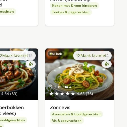
l
Koken met & voor kinderen
erechten
Toetjes & nagerechten
AI-kok
Maak favoriet
12
Maak favoriet
4
👍
👍
⏱ 30 min
👥 4
★★★★★
4.64 (83)
4.63 (78)
oerbakken
Zonnevis
 vlees)
Avondeten & hoofdgerechten
hoofdgerechten
Vis & zeevruchten
en