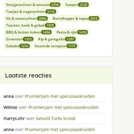
Voorgerechten & amuses
Soepen
2759
2120
Toetjes & nagerechten
2115
Vis & zeevruchten
Borrelhapjes & tapas
2094
2015
Taarten, koek & gebak
1975
BBQ & buiten koken
Pasta & rijst
1434
1419
Groenten
Kip & gevogelte
1312
1297
Salades
Gezonde recepten
1216
1177
Laatste reacties
anna
over
Pruimenjam met speculaaskruiden
Wilmie
over
Pruimenjam met speculaaskruiden
HarryLohr
over
Gevuld Turks brood
anna
over
Pruimenjam met speculaaskruiden