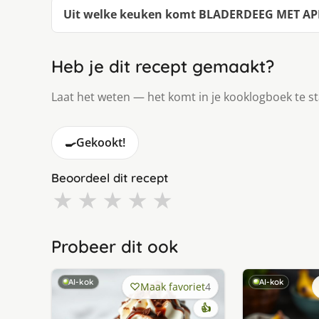
Uit welke keuken komt BLADERDEEG MET A
Heb je dit recept gemaakt?
Laat het weten — het komt in je kooklogboek te s
🍳
Gekookt!
Beoordeel dit recept
★
★
★
★
★
Probeer dit ook
AI-kok
AI-kok
Maak favoriet
4
👍