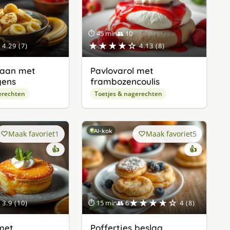
⏱ 45 min
👥 10
★★★★☆
4.29 (7)
4.13 (8)
aan met
Pavlovarol met
gens
frambozencoulis
erechten
Toetjes & nagerechten
AI-kok
Maak favoriet
1
Maak favoriet
5
👍
👍
★★★★☆
3.9 (10)
⏱ 15 min
👥 6
4 (8)
 met
Poffertjes beslag