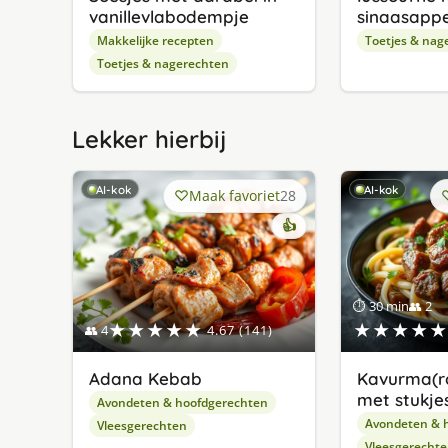
vanillevlabodempje
sinaasappe
Makkelijke recepten
Toetjes & nag
Toetjes & nagerechten
Lekker hierbij
AI-kok
AI-kok
Maak favoriet
28
👍
⏱ 30 min
👥 2
★★★★★
★★★★★
👥 4
4.67 (141)
Adana Kebab
Kavurma(r
met stukjes
Avondeten & hoofdgerechten
Avondeten & 
Vleesgerechten
Vleesgerecht