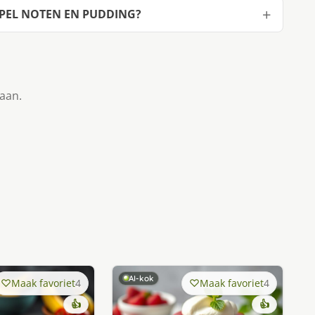
PPEL NOTEN EN PUDDING?
taan.
AI-kok
Maak favoriet
4
Maak favoriet
4
👍
👍