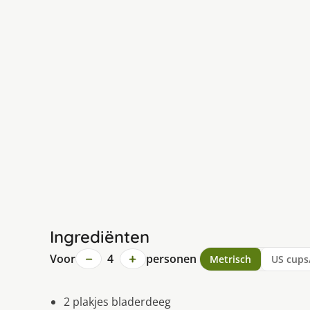
Ingrediënten
−
+
Voor
4
personen
Metrisch
US cups
2 plakjes bladerdeeg