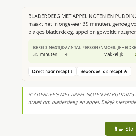
BLADERDEEG MET APPEL NOTEN EN PUDDING is 
maakt het in ongeveer 35 minuten, genoeg voo
plakjes bladerdeeg, appel en gewelde rozijne
BEREIDINGSTIJD
AANTAL PERSONEN
MOEILIJKHEID
K
35 minuten
4
Makkelijk
H
Direct naar recept ↓
Beoordeel dit recept ★
BLADERDEEG MET APPEL NOTEN EN PUDDING is zo'
draait om bladerdeeg en appel. Bekijk hierond
👩‍🍳 St