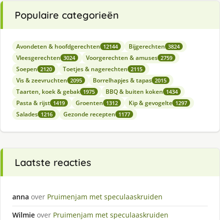
Populaire categorieën
Avondeten & hoofdgerechten
Bijgerechten
12144
3824
Vleesgerechten
Voorgerechten & amuses
3024
2759
Soepen
Toetjes & nagerechten
2120
2115
Vis & zeevruchten
Borrelhapjes & tapas
2095
2015
Taarten, koek & gebak
BBQ & buiten koken
1975
1434
Pasta & rijst
Groenten
Kip & gevogelte
1419
1312
1297
Salades
Gezonde recepten
1216
1177
Laatste reacties
anna
over
Pruimenjam met speculaaskruiden
Wilmie
over
Pruimenjam met speculaaskruiden