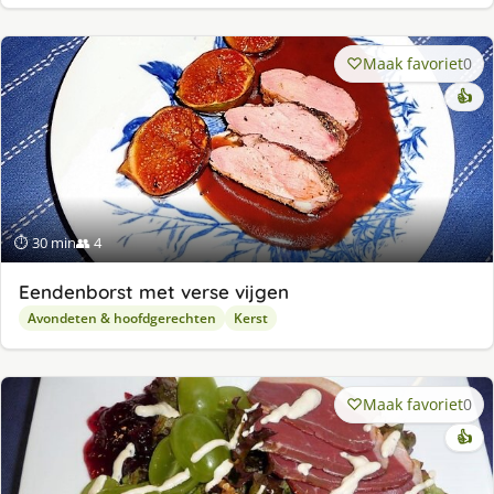
Maak favoriet
0
👍
⏱ 30 min
👥 4
Eendenborst met verse vijgen
Avondeten & hoofdgerechten
Kerst
Maak favoriet
0
👍