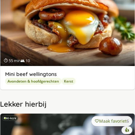
⏱ 55 min
👥 10
Mini beef wellingtons
Avondeten & hoofdgerechten
Kerst
Lekker hierbij
AI-kok
Maak favoriet
6
👍