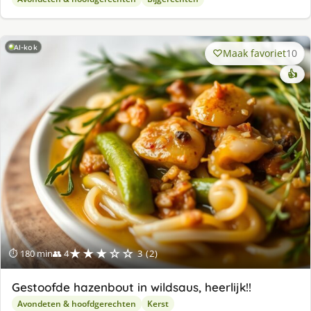
AI-kok
Maak favoriet
10
👍
★★★☆☆
⏱ 180 min
👥 4
3 (2)
Gestoofde hazenbout in wildsaus, heerlijk!!
Avondeten & hoofdgerechten
Kerst