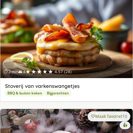
★★★★★
⏱ 2 min
👥 4
4.57 (28)
Stoverij van varkenswangetjes
BBQ & buiten koken
Bijgerechten
Maak favoriet
10
👍