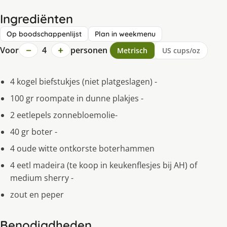
Ingrediënten
Op boodschappenlijst
Plan in weekmenu
−
+
Voor
4
personen
Metrisch
US cups/oz
4 kogel biefstukjes (niet platgeslagen) -
100 gr roompate in dunne plakjes -
2 eetlepels zonnebloemolie-
40 gr boter -
4 oude witte ontkorste boterhammen
4 eetl madeira (te koop in keukenflesjes bij AH) of
medium sherry -
zout en peper
Benodigdheden