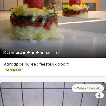
★★★★★
⏱ 25 min
👥 2
4.61 (18)
Aardappelpuree : feestelijk apart
Aardappels
Maak favoriet
6
👍