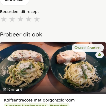
Beoordeel dit recept
★
★
★
★
★
Probeer dit ook
Maak favoriet
0
👍
⏱ 10 min
👥 4
Kalfsentrecote met gorgonzolaroom
Avondeten & hoofdgerechten
Bijgerechten