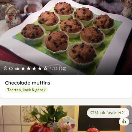
★★★★☆
⏱ 30 min
4.12 (52)
Chocolade muffins
Taarten, koek & gebak
Maak favoriet
21
👍