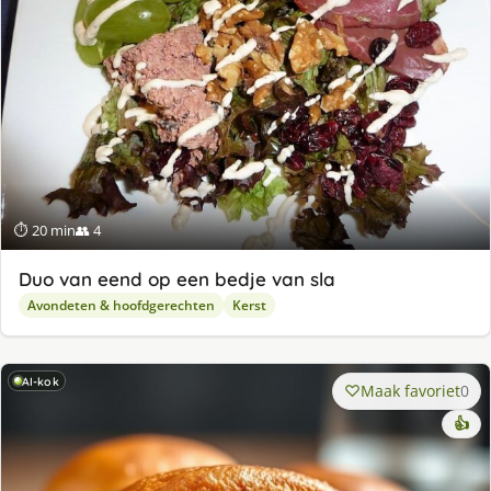
⏱ 20 min
👥 4
Duo van eend op een bedje van sla
Avondeten & hoofdgerechten
Kerst
AI-kok
Maak favoriet
0
👍