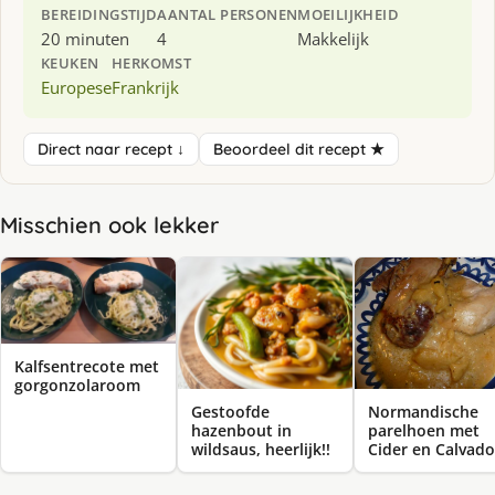
BEREIDINGSTIJD
AANTAL PERSONEN
MOEILIJKHEID
20 minuten
4
Makkelijk
KEUKEN
HERKOMST
Europese
Frankrijk
Direct naar recept ↓
Beoordeel dit recept ★
Misschien ook lekker
Kalfsentrecote met
gorgonzolaroom
Normandische
Gestoofde
parelhoen met
hazenbout in
Cider en Calvado
wildsaus, heerlijk!!