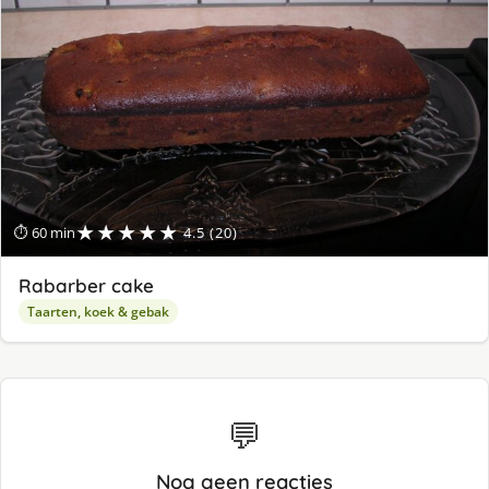
★★★★★
⏱ 60 min
4.5 (20)
Rabarber cake
Taarten, koek & gebak
💬
Nog geen reacties