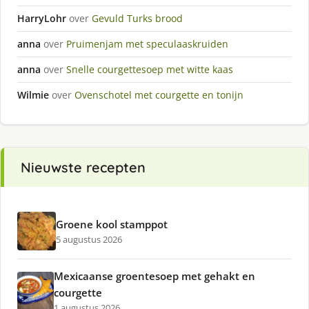
HarryLohr
over
Gevuld Turks brood
anna
over
Pruimenjam met speculaaskruiden
anna
over
Snelle courgettesoep met witte kaas
Wilmie
over
Ovenschotel met courgette en tonijn
Nieuwste recepten
Groene kool stamppot
5 augustus 2026
Mexicaanse groentesoep met gehakt en
courgette
1 augustus 2026