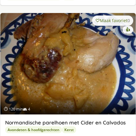
Maak favoriet
0
👍
⏱ 120 min
👥 4
Normandische parelhoen met Cider en Calvados
Avondeten & hoofdgerechten
Kerst