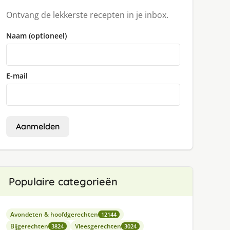
Ontvang de lekkerste recepten in je inbox.
Naam (optioneel)
E-mail
Aanmelden
Populaire categorieën
Avondeten & hoofdgerechten
12144
Bijgerechten
Vleesgerechten
3824
3024