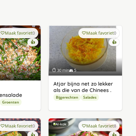
Maak favoriet
0
Maak favoriet
0
👍
👍
⏱ 30 min
👥 5
Atjar bijna net zo lekker
als die van de Chinees .
ensalade
Bijgerechten
Salades
Groenten
AI-kok
Maak favoriet
0
Maak favoriet
8
👍
👍