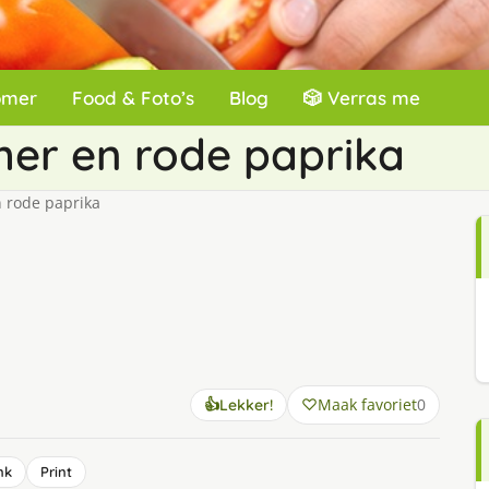
omer
Food & Foto’s
Blog
🎲 Verras me
er en rode paprika
 rode paprika
Maak favoriet
0
👍
Lekker!
nk
Print