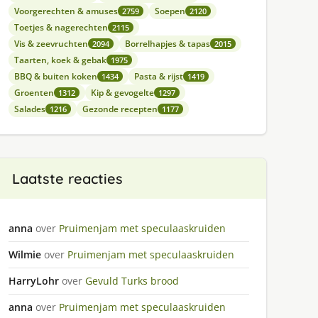
Voorgerechten & amuses
Soepen
2759
2120
Toetjes & nagerechten
2115
Vis & zeevruchten
Borrelhapjes & tapas
2094
2015
Taarten, koek & gebak
1975
BBQ & buiten koken
Pasta & rijst
1434
1419
Groenten
Kip & gevogelte
1312
1297
Salades
Gezonde recepten
1216
1177
Laatste reacties
anna
over
Pruimenjam met speculaaskruiden
Wilmie
over
Pruimenjam met speculaaskruiden
HarryLohr
over
Gevuld Turks brood
anna
over
Pruimenjam met speculaaskruiden