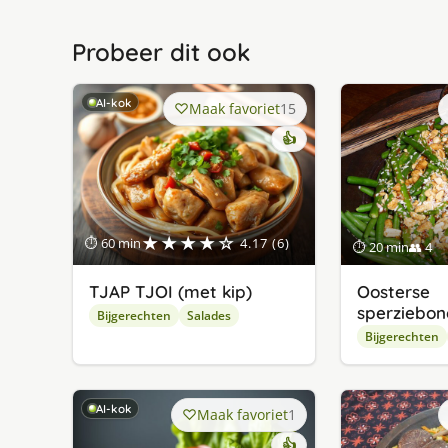
Probeer dit ook
AI-kok
Maak favoriet
15
👍
★★★★☆
⏱ 60 min
4.17 (6)
⏱ 20 min
👥 4
TJAP TJOI (met kip)
Oosterse
sperziebon
Bijgerechten
Salades
Bijgerechten
AI-kok
Maak favoriet
1
👍