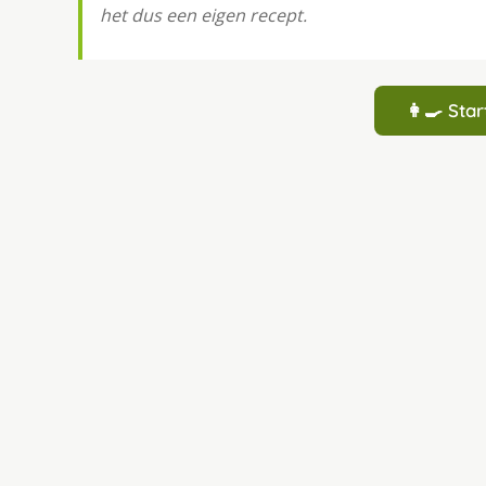
het dus een eigen recept.
👩‍🍳 St