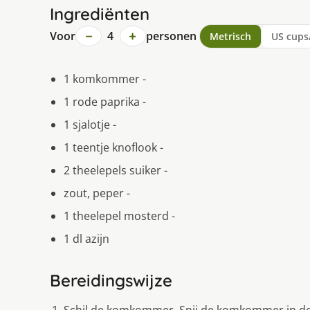
Ingrediënten
−
+
Voor
4
personen
Metrisch
US cups
1 komkommer -
1 rode paprika -
1 sjalotje -
1 teentje knoflook -
2 theelepels suiker -
zout, peper -
1 theelepel mosterd -
1 dl azijn
Bereidingswijze
Schil de komkommer. Snij de komkommer in de le