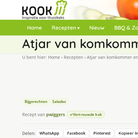
Home
Recepten
Nieuw
BBQ & Z
Atjar van komkomm
U bent hier:
Home
›
Recepten
›
Atjar van komkommer en
Bijgerechten
Salades
Recept van
pwiggers
Vertrouwde kok
Delen:
WhatsApp
Facebook
Pinterest
Kopieer li