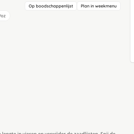
Op boodschappenlijst
Plan in weekmenu
/oz
ngte in vieren en verwijder de zaadlijsten. Snij de