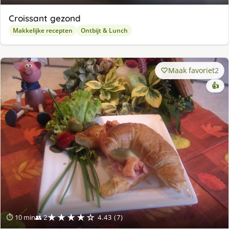
Croissant gezond
Makkelijke recepten
Ontbijt & Lunch
Maak favoriet
2
👍
★★★★☆
⏱ 10 min
👥 2
4.43 (7)