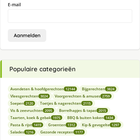
E-mail
Aanmelden
Populaire categorieën
Avondeten & hoofdgerechten
Bijgerechten
12144
3824
Vleesgerechten
Voorgerechten & amuses
3024
2759
Soepen
Toetjes & nagerechten
2120
2115
Vis & zeevruchten
Borrelhapjes & tapas
2095
2015
Taarten, koek & gebak
BBQ & buiten koken
1975
1434
Pasta & rijst
Groenten
Kip & gevogelte
1419
1312
1297
Salades
Gezonde recepten
1216
1177