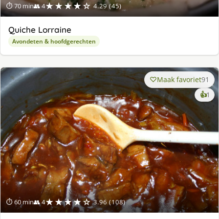
★★★★☆
⏱ 70 min
👥 4
4.29 (45)
Quiche Lorraine
Avondeten & hoofdgerechten
Maak favoriet
91
ke
👍
1
lek
ge
★★★★☆
⏱ 60 min
👥 4
3.96 (108)