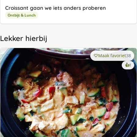
Croissant gaan we iets anders proberen
Ontbijt & Lunch
Lekker hierbij
Maak favoriet
38
ke
👍
1
lek
ge