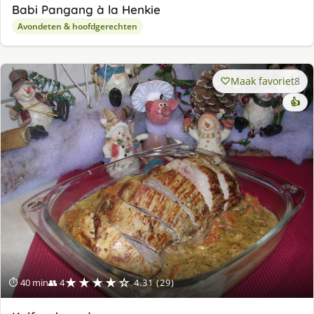
Babi Pangang à la Henkie
Avondeten & hoofdgerechten
Maak favoriet
8
👍
★★★★☆
⏱ 40 min
👥 4
4.31 (29)