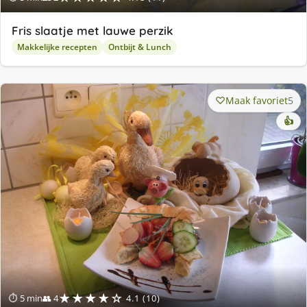
Fris slaatje met lauwe perzik
Makkelijke recepten
Ontbijt & Lunch
Maak favoriet
5
👍
★★★★☆
⏱ 5 min
👥 4
4.1 (10)