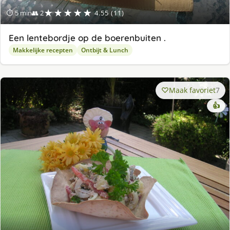
★★★★★
⏱ 5 min
👥 2
4.55 (11)
Een lentebordje op de boerenbuiten .
Makkelijke recepten
Ontbijt & Lunch
Maak favoriet
7
👍