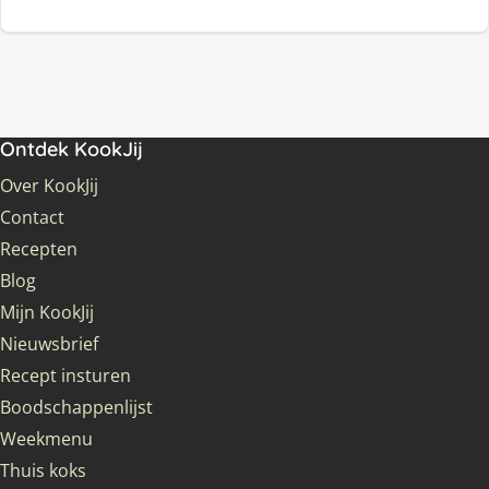
Ontdek KookJij
Over KookJij
Contact
Recepten
Blog
Mijn KookJij
Nieuwsbrief
Recept insturen
Boodschappenlijst
Weekmenu
Thuis koks