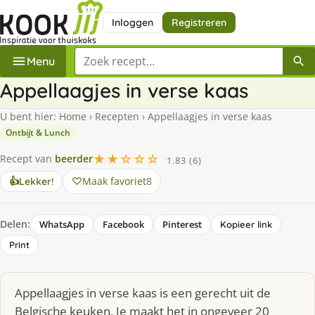
Inloggen
Registreren
Zoek een recept
Menu
Appellaagjes in verse kaas
U bent hier:
Home
›
Recepten
›
Appellaagjes in verse kaas
Ontbijt & Lunch
★★☆☆☆
Recept van
beerder
1.83 (6)
Maak favoriet
8
👍
Lekker!
Delen:
WhatsApp
Facebook
Pinterest
Kopieer link
Print
Appellaagjes in verse kaas is een gerecht uit de
Belgische keuken. Je maakt het in ongeveer 20