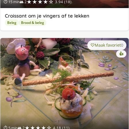
★★★★☆
⏱ 15 min
👥 2
3.94 (18)
Croissant om je vingers af te lekken
Beleg
Brood & beleg
Maak favoriet
0
👍
★★★★☆
⏱ 5 min
👥 2
4.18 (11)