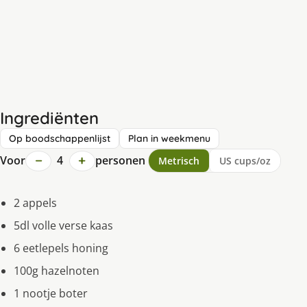
Ingrediënten
Op boodschappenlijst
Plan in weekmenu
−
+
Voor
4
personen
Metrisch
US cups/oz
2 appels
5dl volle verse kaas
6 eetlepels honing
100g hazelnoten
1 nootje boter