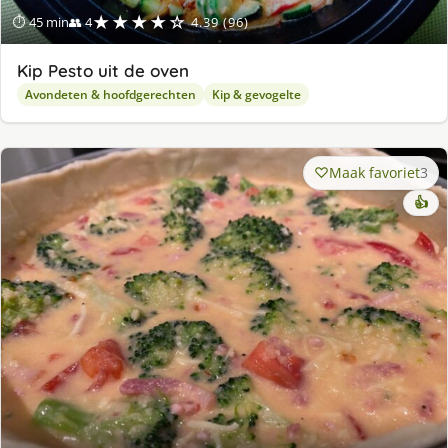
★★★★☆
⏱ 45 min
👥 4
4.39 (96)
Kip Pesto uit de oven
Avondeten & hoofdgerechten
Kip & gevogelte
Maak favoriet
3
👍