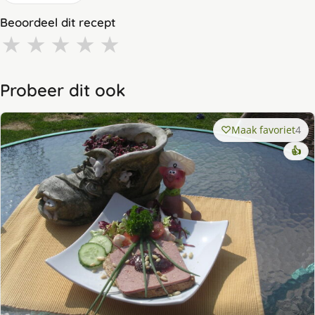
Beoordeel dit recept
★
★
★
★
★
Probeer dit ook
Maak favoriet
4
👍