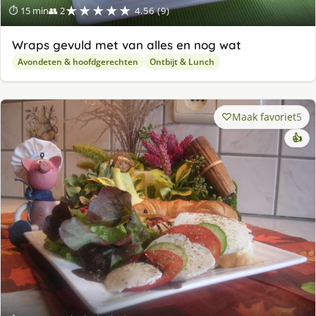
★★★★★
⏱ 15 min
👥 2
4.56 (9)
Wraps gevuld met van alles en nog wat
Avondeten & hoofdgerechten
Ontbijt & Lunch
Maak favoriet
5
👍