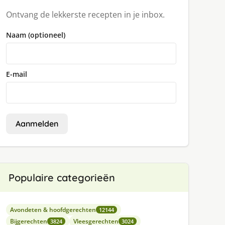
Ontvang de lekkerste recepten in je inbox.
Naam (optioneel)
E-mail
Aanmelden
Populaire categorieën
Avondeten & hoofdgerechten
12144
Bijgerechten
Vleesgerechten
3824
3024