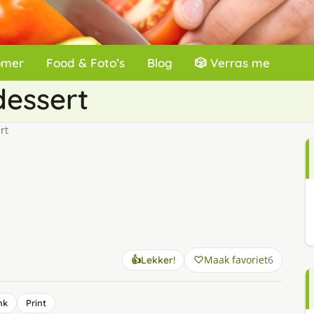
omer
Food & Foto’s
Blog
🎲 Verras me
dessert
rt
Maak favoriet
6
👍
Lekker!
nk
Print