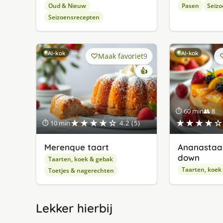
Oud & Nieuw
Pasen
Seizo
Seizoensrecepten
AI-kok
AI-kok
Maak favoriet
9
👍
⏱ 60 min
👥 8
★★★★☆
★★★★☆
⏱ 10 min
4.2 (5)
Merenque taart
Ananastaar
down
Taarten, koek & gebak
Taarten, koek
Toetjes & nagerechten
Lekker hierbij