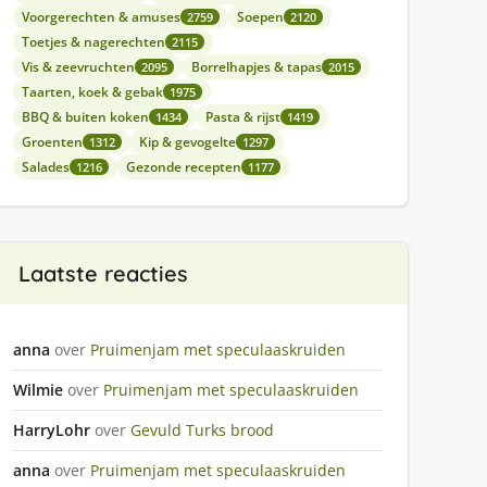
Voorgerechten & amuses
Soepen
2759
2120
Toetjes & nagerechten
2115
Vis & zeevruchten
Borrelhapjes & tapas
2095
2015
Taarten, koek & gebak
1975
BBQ & buiten koken
Pasta & rijst
1434
1419
Groenten
Kip & gevogelte
1312
1297
Salades
Gezonde recepten
1216
1177
Laatste reacties
anna
over
Pruimenjam met speculaaskruiden
Wilmie
over
Pruimenjam met speculaaskruiden
HarryLohr
over
Gevuld Turks brood
anna
over
Pruimenjam met speculaaskruiden