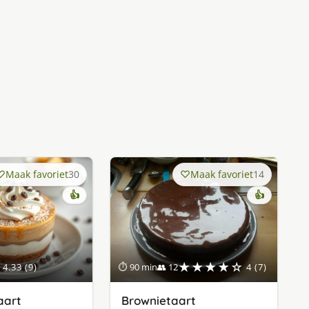
Maak favoriet
30
Maak favoriet
14
👍
👍
★★★★☆
4.33 (9)
⏱ 90 min
👥 12
4 (7)
aart
Brownietaart