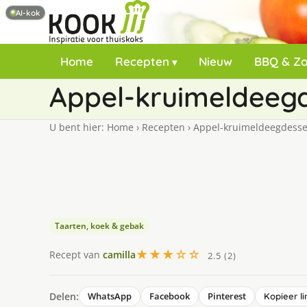
AI-kok
Home
Recepten
Nieuw
BBQ & Z
Appel-kruimeldeeg
U bent hier:
Home
›
Recepten
›
Appel-kruimeldeegdesse
Taarten, koek & gebak
★★★☆☆
Recept van
camilla
2.5 (2)
Delen:
WhatsApp
Facebook
Pinterest
Kopieer li