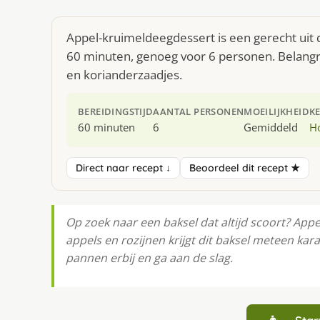
Appel-kruimeldeegdessert is een gerecht uit 
60 minuten, genoeg voor 6 personen. Belangri
en korianderzaadjes.
BEREIDINGSTIJD
AANTAL PERSONEN
MOEILIJKHEID
K
60 minuten
6
Gemiddeld
H
Direct naar recept ↓
Beoordeel dit recept ★
Op zoek naar een baksel dat altijd scoort? App
appels en rozijnen krijgt dit baksel meteen kara
pannen erbij en ga aan de slag.