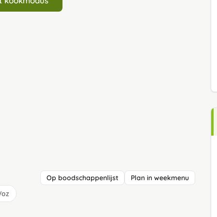
art kookmodus
Op boodschappenlijst
Plan in weekmenu
/oz