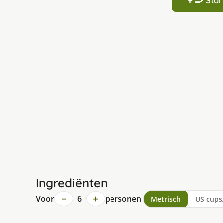
👩‍🍳 St
Ingrediënten
−
+
Voor
6
personen
Metrisch
US cups