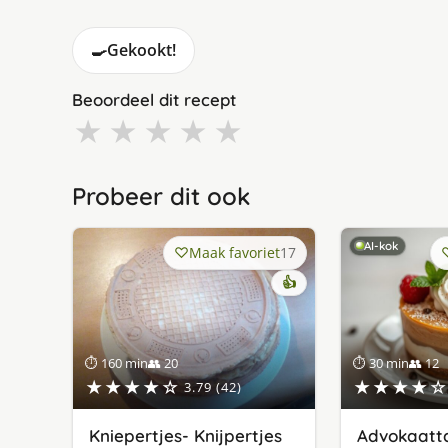
🍳
Gekookt!
Beoordeel dit recept
★
★
★
★
★
Probeer dit ook
AI-kok
Maak favoriet
17
👍
⏱ 160 min
👥 20
⏱ 30 min
👥 12
★★★★☆
★★★★☆
3.79 (42)
Kniepertjes- Knijpertjes
Advokaatt