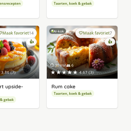
ensrecepten
Taarten, koek & gebak
AI-kok
Maak favoriet
14
Maak favoriet
7
👍
👍
⏱ 30 min
👥 6
★★★★★
3.86 (7)
4.67 (3)
t upside-
Rum cake
Taarten, koek & gebak
 & gebak